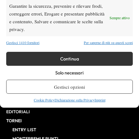
Garantire la sicurezza, prevenire e rilevare frodi,
VIBES MEDIA SRL
Editore:
, P.iva 14250480960
correggere errori, Erogare e presentare pubblicità
Direttore Responsabile: Alessandro Nizegorodcew
Sempre attivo
e contenuto, Salvare e comunicare le scelte sulla
HOME
privacy.
ENTRY LIST
NEWS
Gestisci 1410 fornitori
Per saperne di più su questi scopi
WTA
ATP
Continua
CHALLENGER
Solo necessari
ITF
BILLIE JEAN KING CUP
Gestisci opzioni
ATP FINALS
Cookie Policy
Dichiarazione sulla Privacy
Imprint
INTERVISTE
EDITORIALI
TORNEI
ENTRY LIST
MONTEPREMI E PUNTI