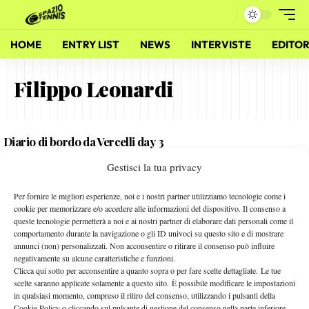
HOME
ENTRY LIST
NEWS
INTERVISTE
EDITOR
Filippo Leonardi
Diario di bordo da Vercelli day 3
12 Aprile 2012
Gestisci la tua privacy
By
Marta Polidori
Per fornire le migliori esperienze, noi e i nostri partner utilizziamo tecnologie come i
ITF: Germania sugli scudi
cookie per memorizzare e/o accedere alle informazioni del dispositivo. Il consenso a
queste tecnologie permetterà a noi e ai nostri partner di elaborare dati personali come il
9 Novembre 2011
comportamento durante la navigazione o gli ID univoci su questo sito e di mostrare
By
Redazione
annunci (non) personalizzati. Non acconsentire o ritirare il consenso può influire
negativamente su alcune caratteristiche e funzioni.
Clicca qui sotto per acconsentire a quanto sopra o per fare scelte dettagliate. Le tue
scelte saranno applicate solamente a questo sito. È possibile modificare le impostazioni
in qualsiasi momento, compreso il ritiro del consenso, utilizzando i pulsanti della
Facebook
Cookie Policy o cliccando sul pulsante di gestione del consenso nella parte inferiore