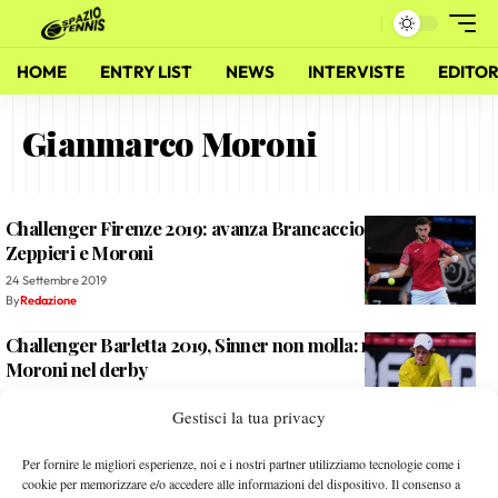
HOME
ENTRY LIST
NEWS
INTERVISTE
EDITOR
Gianmarco Moroni
Challenger Firenze 2019: avanza Brancaccio, eliminati
Zeppieri e Moroni
24 Settembre 2019
By
Redazione
Challenger Barletta 2019, Sinner non molla: rimontato
Moroni nel derby
8 Aprile 2019
Gestisci la tua privacy
By
Redazione
Gianmarco Moroni: “Mi è mancato il campo”
Per fornire le migliori esperienze, noi e i nostri partner utilizziamo tecnologie come i
cookie per memorizzare e/o accedere alle informazioni del dispositivo. Il consenso a
13 Ottobre 2015