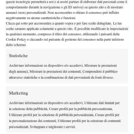
queste tecnologie permetterà a noi e ai nostri partner di elaborare dati personali come il
By
L. Fiorino
comportamento durante la navigazione o gli ID univoci su questo sito e di mostrare
annunci (non) personalizzati. Non acconsentire o ritirare il consenso può influire
negativamente su alcune caratteristiche e funzioni.
ITF Under 18: Moroni e Turati trionfano a Cap d’Ail
Clicca qui sotto per acconsentire a quanto sopra o per fare scelte dettagliate. Le tue
13 Aprile 2015
scelte saranno applicate solamente a questo sito. È possibile modificare le impostazioni
By
Redazione
in qualsiasi momento, compreso il ritiro del consenso, utilizzando i pulsanti della
Cookie Policy o cliccando sul pulsante di gestione del consenso nella parte inferiore
dello schermo.
Statistiche
1
2
3
…
6
7
Archiviare informazioni su dispositivo e/o accedervi, Misurare le prestazioni
degli annunci, Misurare le prestazioni dei contenuti, Comprendere il pubblico
Facebook
attraverso statistiche o la combinazione di dati provenienti da fonti diverse.
Marketing
X
Archiviare informazioni su dispositivo e/o accedervi, Utilizzare dati limitati per
la selezione della pubblicità, Creare profili per la pubblicità personalizzata,
Utilizzare profili per la selezione di pubblicità personalizzata, Creare profili per
la personalizzazione dei contenuti, Utilizzare profili per la selezione di contenuti
Instagram
personalizzati, Sviluppare e migliorare i servizi.