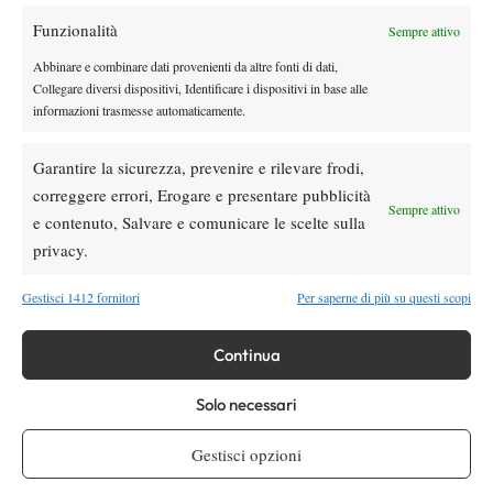
Funzionalità
Sempre attivo
Youtube
Abbinare e combinare dati provenienti da altre fonti di dati,
Collegare diversi dispositivi, Identificare i dispositivi in base alle
informazioni trasmesse automaticamente.
Garantire la sicurezza, prevenire e rilevare frodi,
correggere errori, Erogare e presentare pubblicità
Sempre attivo
e contenuto, Salvare e comunicare le scelte sulla
Testata giornalistica
registrata Aut-Trib Milano n°
Spazio Tennis
privacy.
10268 del 15/09/2025
VIBES MEDIA SRL
Editore:
, P.iva 14250480960
Gestisci 1412 fornitori
Per saperne di più su questi scopi
Direttore Responsabile: Alessandro Nizegorodcew
HOME
Continua
ENTRY LIST
Solo necessari
NEWS
WTA
Gestisci opzioni
ATP