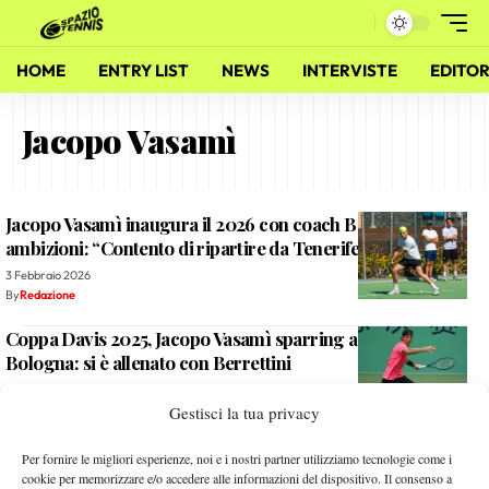
HOME
ENTRY LIST
NEWS
INTERVISTE
EDITOR
Jacopo Vasamì
Jacopo Vasamì inaugura il 2026 con coach Baldi e nuove
ambizioni: “Contento di ripartire da Tenerife”
3 Febbraio 2026
By
Redazione
Coppa Davis 2025, Jacopo Vasamì sparring aggiuntivo a
Bologna: si è allenato con Berrettini
17 Novembre 2025
Gestisci la tua privacy
By
Antonio Sepe
ITF Junior Finals 2025: Vasamì si ritira in semifinale dopo
Per fornire le migliori esperienze, noi e i nostri partner utilizziamo tecnologie come i
cinque game
cookie per memorizzare e/o accedere alle informazioni del dispositivo. Il consenso a