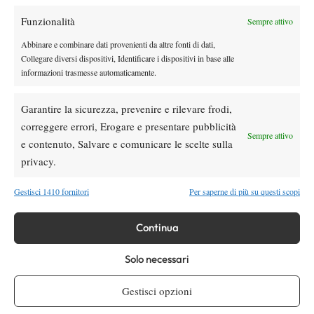
Funzionalità
Sempre attivo
Youtube
Abbinare e combinare dati provenienti da altre fonti di dati,
Collegare diversi dispositivi, Identificare i dispositivi in base alle
informazioni trasmesse automaticamente.
Garantire la sicurezza, prevenire e rilevare frodi,
correggere errori, Erogare e presentare pubblicità
Sempre attivo
e contenuto, Salvare e comunicare le scelte sulla
Testata giornalistica
registrata Aut-Trib Milano n°
Spazio Tennis
privacy.
10268 del 15/09/2025
VIBES MEDIA SRL
Editore:
, P.iva 14250480960
Gestisci 1410 fornitori
Per saperne di più su questi scopi
Direttore Responsabile: Alessandro Nizegorodcew
HOME
Continua
ENTRY LIST
Solo necessari
NEWS
WTA
Gestisci opzioni
ATP