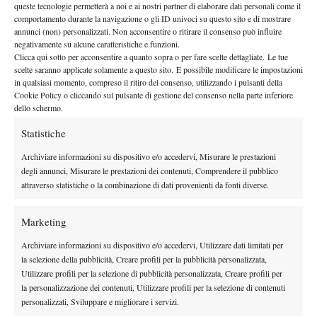
queste tecnologie permetterà a noi e ai nostri partner di elaborare dati personali come il
25 Ottobre 2025
comportamento durante la navigazione o gli ID univoci su questo sito e di mostrare
By
Donato Boccadifuoco
annunci (non) personalizzati. Non acconsentire o ritirare il consenso può influire
negativamente su alcune caratteristiche e funzioni.
ITF Junior Finals 2025, Vasamì parte bene a Chengdu:
Clicca qui sotto per acconsentire a quanto sopra o per fare scelte dettagliate. Le tue
battuto Paldanius all’esordio
scelte saranno applicate solamente a questo sito. È possibile modificare le impostazioni
in qualsiasi momento, compreso il ritiro del consenso, utilizzando i pulsanti della
22 Ottobre 2025
Cookie Policy o cliccando sul pulsante di gestione del consenso nella parte inferiore
By
Antonio Sepe
dello schermo.
Statistiche
1
2
3
Archiviare informazioni su dispositivo e/o accedervi, Misurare le prestazioni
degli annunci, Misurare le prestazioni dei contenuti, Comprendere il pubblico
Facebook
attraverso statistiche o la combinazione di dati provenienti da fonti diverse.
Marketing
X
Archiviare informazioni su dispositivo e/o accedervi, Utilizzare dati limitati per
la selezione della pubblicità, Creare profili per la pubblicità personalizzata,
Utilizzare profili per la selezione di pubblicità personalizzata, Creare profili per
la personalizzazione dei contenuti, Utilizzare profili per la selezione di contenuti
Instagram
personalizzati, Sviluppare e migliorare i servizi.