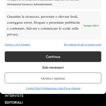
informazioni trasmesse automaticamente.
Testata giornalistica
registrata Aut-Trib Milano n°
Spazio Tennis
10268 del 15/09/2025
Garantire la sicurezza, prevenire e rilevare frodi,
VIBES MEDIA SRL
Editore:
correggere errori, Erogare e presentare pubblicità
, P.iva 14250480960
Sempre attivo
Direttore Responsabile: Alessandro Nizegorodcew
e contenuto, Salvare e comunicare le scelte sulla
HOME
privacy.
ENTRY LIST
Gestisci 1410 fornitori
Per saperne di più su questi scopi
NEWS
WTA
Continua
ATP
Solo necessari
CHALLENGER
ITF
Gestisci opzioni
BILLIE JEAN KING CUP
Cookie Policy
Dichiarazione sulla Privacy
Imprint
ATP FINALS
INTERVISTE
EDITORIALI