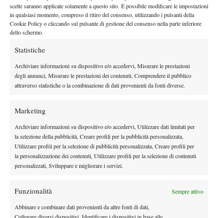
By
Giulio Gasparin
scelte saranno applicate solamente a questo sito. È possibile modificare le impostazioni
in qualsiasi momento, compreso il ritiro del consenso, utilizzando i pulsanti della
Cookie Policy o cliccando sul pulsante di gestione del consenso nella parte inferiore
dello schermo.
Facebook
Statistiche
Archiviare informazioni su dispositivo e/o accedervi, Misurare le prestazioni
degli annunci, Misurare le prestazioni dei contenuti, Comprendere il pubblico
X
attraverso statistiche o la combinazione di dati provenienti da fonti diverse.
Marketing
Instagram
Archiviare informazioni su dispositivo e/o accedervi, Utilizzare dati limitati per
la selezione della pubblicità, Creare profili per la pubblicità personalizzata,
Utilizzare profili per la selezione di pubblicità personalizzata, Creare profili per
Youtube
la personalizzazione dei contenuti, Utilizzare profili per la selezione di contenuti
personalizzati, Sviluppare e migliorare i servizi.
Funzionalità
Sempre attivo
Abbinare e combinare dati provenienti da altre fonti di dati,
Collegare diversi dispositivi, Identificare i dispositivi in base alle