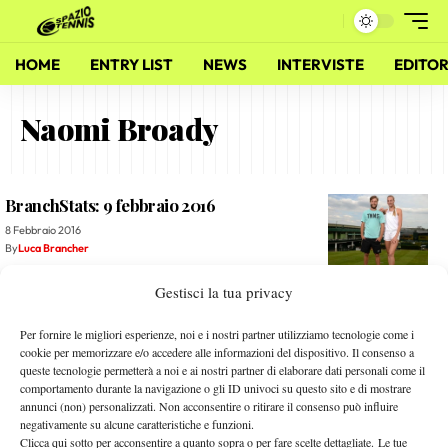
HOME
ENTRY LIST
NEWS
INTERVISTE
EDITOR
Naomi Broady
BranchStats: 9 febbraio 2016
8 Febbraio 2016
By
Luca Brancher
Gestisci la tua privacy
La storia (tormentata) di Liam Broady
18 Settembre 2014
Per fornire le migliori esperienze, noi e i nostri partner utilizziamo tecnologie come i
By
L. Fiorino
cookie per memorizzare e/o accedere alle informazioni del dispositivo. Il consenso a
queste tecnologie permetterà a noi e ai nostri partner di elaborare dati personali come il
comportamento durante la navigazione o gli ID univoci su questo sito e di mostrare
Diario di Bordo da Nottingham
annunci (non) personalizzati. Non acconsentire o ritirare il consenso può influire
negativamente su alcune caratteristiche e funzioni.
4 Giugno 2014
Clicca qui sotto per acconsentire a quanto sopra o per fare scelte dettagliate. Le tue