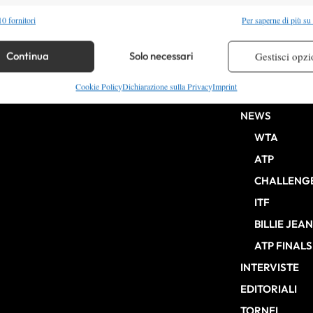
alità
Semp
0 fornitori
Per saperne di più su
 combinare dati provenienti da altre fonti di dati, Collegare diversi dispositivi,
re i dispositivi in base alle informazioni trasmesse automaticamente.
Continua
Solo necessari
Gestisci opzi
HOME
re la sicurezza, prevenire e rilevare frodi, correggere errori,
Cookie Policy
Dichiarazione sulla Privacy
Imprint
ENTRY LIST
b Milano n° 10268 del 15/09/2025
 e presentare pubblicità e contenuto, Salvare e comunicare le
Semp
NEWS
sulla privacy.
WTA
ATP
CHALLENG
ITF
BILLIE JEA
ATP FINALS
INTERVISTE
EDITORIALI
TORNEI