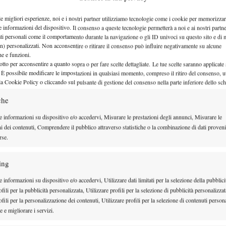
Ramazzotti”
le migliori esperienze, noi e i nostri partner utilizziamo tecnologie come i cookie per memorizzar
e informazioni del dispositivo. Il consenso a queste tecnologie permetterà a noi e ai nostri partne
Intervista a Nicola Vidal, friulano classe 1999, che tanto bene sta facen
ati personali come il comportamento durante la navigazione o gli ID univoci su questo sito e di 
n) personalizzati. Non acconsentire o ritirare il consenso può influire negativamente su alcune
circuito…
che e funzioni.
otto per acconsentire a quanto sopra o per fare scelte dettagliate. Le tue scelte saranno applicate
17 Aprile 2015
 È possibile modificare le impostazioni in qualsiasi momento, compreso il ritiro del consenso, ut
By
Salvatore Petrillo
la Cookie Policy o cliccando sul pulsante di gestione del consenso nella parte inferiore dello sc
che
12
e informazioni su dispositivo e/o accedervi, Misurare le prestazioni degli annunci, Misurare le
ni dei contenuti, Comprendere il pubblico attraverso statistiche o la combinazione di dati proveni
 internazionale under 12,…
rse.
ing
 informazioni su dispositivo e/o accedervi, Utilizzare dati limitati per la selezione della pubblici
fili per la pubblicità personalizzata, Utilizzare profili per la selezione di pubblicità personalizzat
fili per la personalizzazione dei contenuti, Utilizzare profili per la selezione di contenuti persona
 e migliorare i servizi.