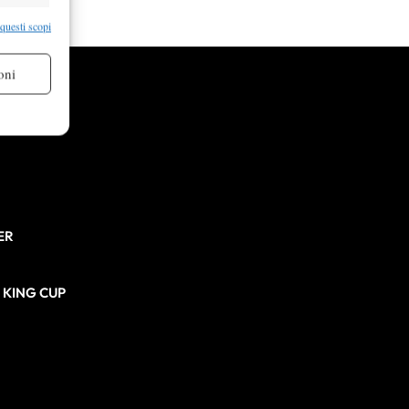
re attivo
 questi scopi
oni
re attivo
ER
N KING CUP