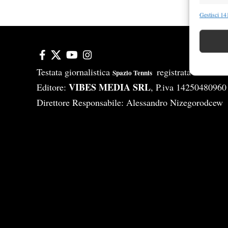
Funzion
Gestisci 141
Abbinare e
Identifica
Garanti
Testata giornalistica
registrata Aut-Tri
Spazio Tennis
Erogare
VIBES MEDIA SRL
Editore:
, P.iva 14250480960
scelte 
Direttore Responsabile: Alessandro Nizegorodcew