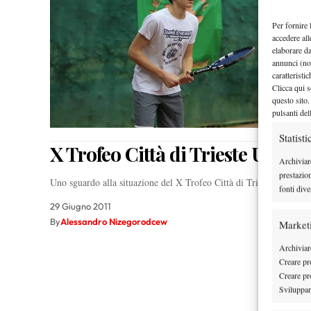
Per fornire 
accedere all
elaborare d
annunci (no
caratteristi
Clicca qui s
questo sito.
pulsanti del
Statisti
X Trofeo Città di Trieste Under 
Archiviar
prestazio
Uno sguardo alla situazione del X Trofeo Città di Triesta, torneo
fonti dive
29 Giugno 2011
By
Alessandro Nizegorodcew
Market
Archiviare
Creare pro
Creare pro
Sviluppare