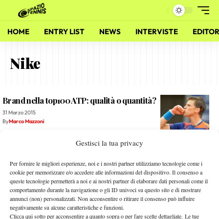
HOME
ENTRY LIST
NEWS
INTERVISTE
EDITOR
Nike
Brand nella top100 ATP: qualità o quantità?
31 Marzo 2015
By
Marco Mazzoni
Gestisci la tua privacy
Nike senza limiti, vuole anche Murray
31 Agosto 2014
Per fornire le migliori esperienze, noi e i nostri partner utilizziamo tecnologie come i
By
Federico Mariani
cookie per memorizzare e/o accedere alle informazioni del dispositivo. Il consenso a
queste tecnologie permetterà a noi e ai nostri partner di elaborare dati personali come il
comportamento durante la navigazione o gli ID univoci su questo sito e di mostrare
Maria Sharapova for Africa
annunci (non) personalizzati. Non acconsentire o ritirare il consenso può influire
negativamente su alcune caratteristiche e funzioni.
30 Maggio 2011
Clicca qui sotto per acconsentire a quanto sopra o per fare scelte dettagliate. Le tue