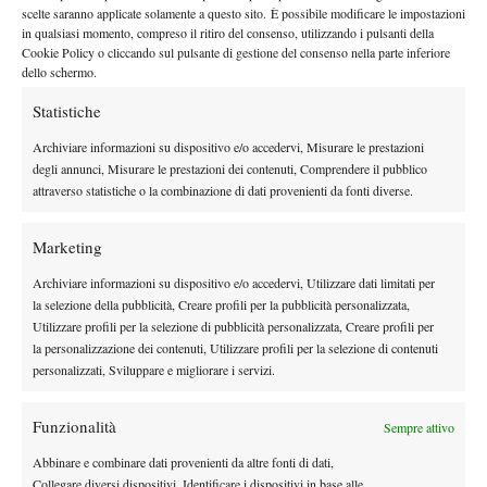
By
Redazione
scelte saranno applicate solamente a questo sito. È possibile modificare le impostazioni
in qualsiasi momento, compreso il ritiro del consenso, utilizzando i pulsanti della
Cookie Policy o cliccando sul pulsante di gestione del consenso nella parte inferiore
dello schermo.
Facebook
Statistiche
Archiviare informazioni su dispositivo e/o accedervi, Misurare le prestazioni
degli annunci, Misurare le prestazioni dei contenuti, Comprendere il pubblico
X
attraverso statistiche o la combinazione di dati provenienti da fonti diverse.
Marketing
Instagram
Archiviare informazioni su dispositivo e/o accedervi, Utilizzare dati limitati per
la selezione della pubblicità, Creare profili per la pubblicità personalizzata,
Utilizzare profili per la selezione di pubblicità personalizzata, Creare profili per
Youtube
la personalizzazione dei contenuti, Utilizzare profili per la selezione di contenuti
personalizzati, Sviluppare e migliorare i servizi.
Funzionalità
Sempre attivo
Abbinare e combinare dati provenienti da altre fonti di dati,
Collegare diversi dispositivi, Identificare i dispositivi in base alle