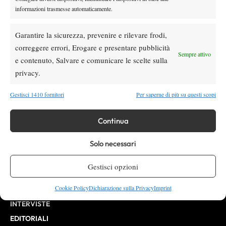
informazioni trasmesse automaticamente.
Testata giornalistica
registrata Aut-Trib Milano n°
Spazio Tennis
10268 del 15/09/2025
Garantire la sicurezza, prevenire e rilevare frodi,
VIBES MEDIA SRL
Editore:
correggere errori, Erogare e presentare pubblicità
, P.iva 14250480960
Sempre attivo
Direttore Responsabile: Alessandro Nizegorodcew
e contenuto, Salvare e comunicare le scelte sulla
HOME
privacy.
ENTRY LIST
Gestisci 1410 fornitori
Per saperne di più su questi scopi
NEWS
WTA
Continua
ATP
Solo necessari
CHALLENGER
ITF
Gestisci opzioni
BILLIE JEAN KING CUP
Cookie Policy
Dichiarazione sulla Privacy
Imprint
ATP FINALS
INTERVISTE
EDITORIALI