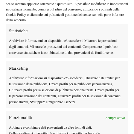
By
Redazione
scelte saranno applicate solamente a questo sito. È possibile modificare le impostazioni
in qualsiasi momento, compreso il ritiro del consenso, utilizzando i pulsanti della
Cookie Policy o cliccando sul pulsante di gestione del consenso nella parte inferiore
dello schermo.
Facebook
Statistiche
Archiviare informazioni su dispositivo e/o accedervi, Misurare le prestazioni
degli annunci, Misurare le prestazioni dei contenuti, Comprendere il pubblico
X
attraverso statistiche o la combinazione di dati provenienti da fonti diverse.
Marketing
Instagram
Archiviare informazioni su dispositivo e/o accedervi, Utilizzare dati limitati per
la selezione della pubblicità, Creare profili per la pubblicità personalizzata,
Utilizzare profili per la selezione di pubblicità personalizzata, Creare profili per
Youtube
la personalizzazione dei contenuti, Utilizzare profili per la selezione di contenuti
personalizzati, Sviluppare e migliorare i servizi.
Funzionalità
Sempre attivo
Abbinare e combinare dati provenienti da altre fonti di dati,
Collegare diversi dispositivi, Identificare i dispositivi in base alle