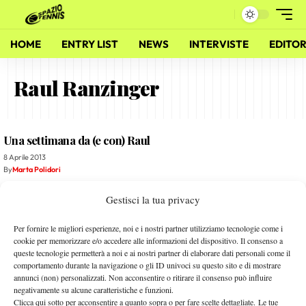
HOME
ENTRY LIST
NEWS
INTERVISTE
EDITOR
Raul Ranzinger
Una settimana da (e con) Raul
8 Aprile 2013
By
Marta Polidori
Gestisci la tua privacy
Margalita, la georgiana d’Italia
11 Febbraio 2012
Per fornire le migliori esperienze, noi e i nostri partner utilizziamo tecnologie come i
By
Redazione
cookie per memorizzare e/o accedere alle informazioni del dispositivo. Il consenso a
queste tecnologie permetterà a noi e ai nostri partner di elaborare dati personali come il
comportamento durante la navigazione o gli ID univoci su questo sito e di mostrare
Raul Ranzinger, il coach dai mille volti
annunci (non) personalizzati. Non acconsentire o ritirare il consenso può influire
negativamente su alcune caratteristiche e funzioni.
25 Gennaio 2012
Clicca qui sotto per acconsentire a quanto sopra o per fare scelte dettagliate. Le tue