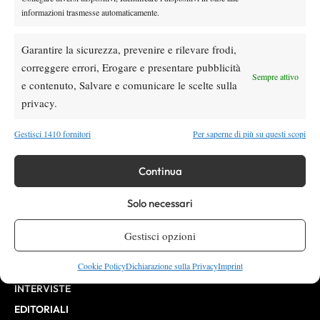
informazioni trasmesse automaticamente.
Testata giornalistica
registrata Aut-Trib Milano n°
Spazio Tennis
10268 del 15/09/2025
Garantire la sicurezza, prevenire e rilevare frodi,
VIBES MEDIA SRL
Editore:
correggere errori, Erogare e presentare pubblicità
, P.iva 14250480960
Sempre attivo
Direttore Responsabile: Alessandro Nizegorodcew
e contenuto, Salvare e comunicare le scelte sulla
HOME
privacy.
ENTRY LIST
Gestisci 1410 fornitori
Per saperne di più su questi scopi
NEWS
WTA
Continua
ATP
Solo necessari
CHALLENGER
ITF
Gestisci opzioni
BILLIE JEAN KING CUP
Cookie Policy
Dichiarazione sulla Privacy
Imprint
ATP FINALS
INTERVISTE
EDITORIALI