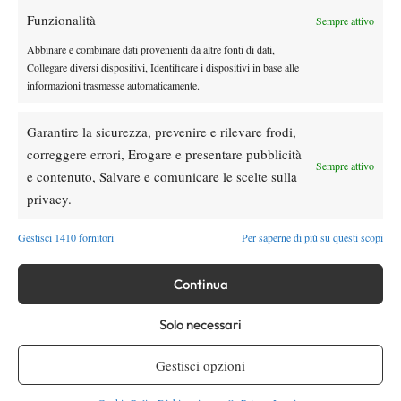
Funzionalità
Youtube
Sempre attivo
Abbinare e combinare dati provenienti da altre fonti di dati,
Collegare diversi dispositivi, Identificare i dispositivi in base alle
informazioni trasmesse automaticamente.
Garantire la sicurezza, prevenire e rilevare frodi,
correggere errori, Erogare e presentare pubblicità
Sempre attivo
e contenuto, Salvare e comunicare le scelte sulla
Testata giornalistica
registrata Aut-Trib Milano n°
Spazio Tennis
privacy.
10268 del 15/09/2025
VIBES MEDIA SRL
Editore:
, P.iva 14250480960
Gestisci 1410 fornitori
Per saperne di più su questi scopi
Direttore Responsabile: Alessandro Nizegorodcew
HOME
Continua
ENTRY LIST
NEWS
Solo necessari
WTA
Gestisci opzioni
ATP
CHALLENGER