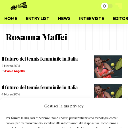
HOME
ENTRY LIST
NEWS
INTERVISTE
EDITOR
Rosanna Maffei
Il futuro del tennis femminile in Italia
4 Marzo 2016
By
Paolo Angella
Il futuro del tennis femminile in Italia
4 Marzo 2016
By
Paolo Angella
Gestisci la tua privacy
Tennis Europe: Exploit Maffei, Potapova Show
Per fornire le migliori esperienze, noi e i nostri partner utilizziamo tecnologie come i
cookie per memorizzare e/o accedere alle informazioni del dispositivo. Il consenso a
12 Gennaio 2015