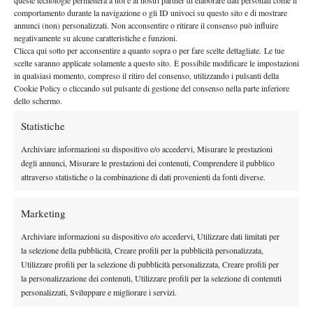
queste tecnologie permetterà a noi e ai nostri partner di elaborare dati personali come il
By
Salvatore Petrillo
comportamento durante la navigazione o gli ID univoci su questo sito e di mostrare
annunci (non) personalizzati. Non acconsentire o ritirare il consenso può influire
ITF Under 18: Brillano Berrettini e Hofer
negativamente su alcune caratteristiche e funzioni.
Clicca qui sotto per acconsentire a quanto sopra o per fare scelte dettagliate. Le tue
15 Luglio 2014
scelte saranno applicate solamente a questo sito. È possibile modificare le impostazioni
By
Francesco Libonati
in qualsiasi momento, compreso il ritiro del consenso, utilizzando i pulsanti della
Cookie Policy o cliccando sul pulsante di gestione del consenso nella parte inferiore
dello schermo.
Statistiche
1
2
3
4
Archiviare informazioni su dispositivo e/o accedervi, Misurare le prestazioni
degli annunci, Misurare le prestazioni dei contenuti, Comprendere il pubblico
Facebook
attraverso statistiche o la combinazione di dati provenienti da fonti diverse.
Marketing
X
Archiviare informazioni su dispositivo e/o accedervi, Utilizzare dati limitati per
la selezione della pubblicità, Creare profili per la pubblicità personalizzata,
Utilizzare profili per la selezione di pubblicità personalizzata, Creare profili per
Instagram
la personalizzazione dei contenuti, Utilizzare profili per la selezione di contenuti
personalizzati, Sviluppare e migliorare i servizi.