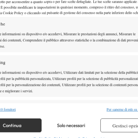
otto per acconsentire a quanto sopra o per fare scelte dettagliate. Le tue scelte saranno applicate
 È possibile modificare le impostazioni in qualsiasi momento, compreso il ritiro del consenso, ut
Repubblica attacca Caruso, Spazi
la Cookie Policy o cliccando sul pulsante di gestione del consenso nella parte inferiore dello sc
tennis lo difende. Perché il tennis
che
cosa seria
e informazioni su dispositivo e/o accedervi, Misurare le prestazioni degli annunci, Misurare le
ni dei contenuti, Comprendere il pubblico attraverso statistiche o la combinazione di dati proveni
'Salvo' Caruso è stato attaccato senza motivo dal quotidiano 'La Repubb
rse.
smontiamo ogni…
ing
20 Gennaio 2022
By
Alessandro Nizegorodcew
 informazioni su dispositivo e/o accedervi, Utilizzare dati limitati per la selezione della pubblici
fili per la pubblicità personalizzata, Utilizzare profili per la selezione di pubblicità personalizzat
fili per la personalizzazione dei contenuti, Utilizzare profili per la selezione di contenuti persona
 e migliorare i servizi.
Salvatore Caruso si racconta a B
The Racquet
alità
Semp
0 fornitori
Per saperne di più su
 combinare dati provenienti da altre fonti di dati, Collegare diversi dispositivi,
Le parole del tennista di Avola, che racconta la sua storia nel portale a
re i dispositivi in base alle informazioni trasmesse automaticamente.
Continua
Solo necessari
Gestisci opzi
23 Dicembre 2019