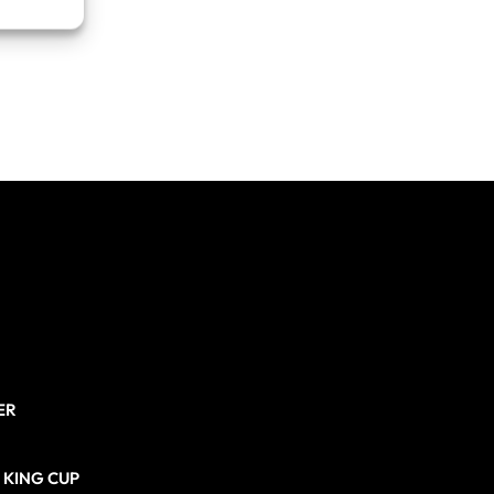
re attivo
ER
N KING CUP