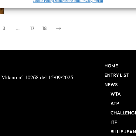
By
Redazione
re la sicurezza, prevenire e rilevare frodi, correggere errori,
Cookie Policy
Dichiarazione sulla Privacy
Imprint
 e presentare pubblicità e contenuto, Salvare e comunicare le
Semp
sulla privacy.
3
…
17
18
HOME
ENTRY LIST
b Milano n° 10268 del 15/09/2025
NEWS
WTA
ATP
CHALLENG
ITF
BILLIE JEA