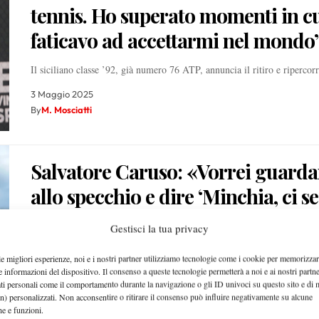
tennis. Ho superato momenti in c
faticavo ad accettarmi nel mondo
Il siciliano classe ’92, già numero 76 ATP, annuncia il ritiro e riperco
3 Maggio 2025
By
M. Mosciatti
Salvatore Caruso: «Vorrei guard
allo specchio e dire ‘Minchia, ci se
riuscito di nuovo’»
Gestisci la tua privacy
Dalla cacio e pepe di Felice agli insegnamenti di una palla break: il p
le migliori esperienze, noi e i nostri partner utilizziamo tecnologie come i cookie per memorizzar
e informazioni del dispositivo. Il consenso a queste tecnologie permetterà a noi e ai nostri partne
23 Aprile 2023
ati personali come il comportamento durante la navigazione o gli ID univoci su questo sito e di 
By
M. Mosciatti
n) personalizzati. Non acconsentire o ritirare il consenso può influire negativamente su alcune
che e funzioni.