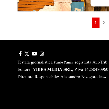
Garanti
Erogare
scelte 
1
2
Testata giornalistica
registrata Aut-Tri
Spazio Tennis
VIBES MEDIA SRL
Editore:
, P.iva 14250480960
Direttore Responsabile: Alessandro Nizegorodcew