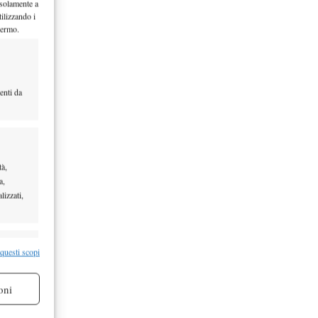
 solamente a
ilizzando i
o
hermo.
 è una
enti da
lica'. Qui
tà,
a,
lizzati,
ehind
re attivo
 questi scopi
…
oni