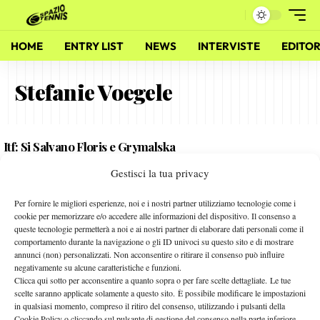
HOME
ENTRY LIST
NEWS
INTERVISTE
EDITOR
Stefanie Voegele
Itf: Si Salvano Floris e Grymalska
31 Marzo 2011
Gestisci la tua privacy
By
Remo Borgatti
Per fornire le migliori esperienze, noi e i nostri partner utilizziamo tecnologie come i
Claudia Giovine: “Sto riprendendo fiducia”
cookie per memorizzare e/o accedere alle informazioni del dispositivo. Il consenso a
queste tecnologie permetterà a noi e ai nostri partner di elaborare dati personali come il
1 Luglio 2010
comportamento durante la navigazione o gli ID univoci su questo sito e di mostrare
By
Alessandro Nizegorodcew
annunci (non) personalizzati. Non acconsentire o ritirare il consenso può influire
negativamente su alcune caratteristiche e funzioni.
Clicca qui sotto per acconsentire a quanto sopra o per fare scelte dettagliate. Le tue
scelte saranno applicate solamente a questo sito. È possibile modificare le impostazioni
in qualsiasi momento, compreso il ritiro del consenso, utilizzando i pulsanti della
Facebook
Cookie Policy o cliccando sul pulsante di gestione del consenso nella parte inferiore