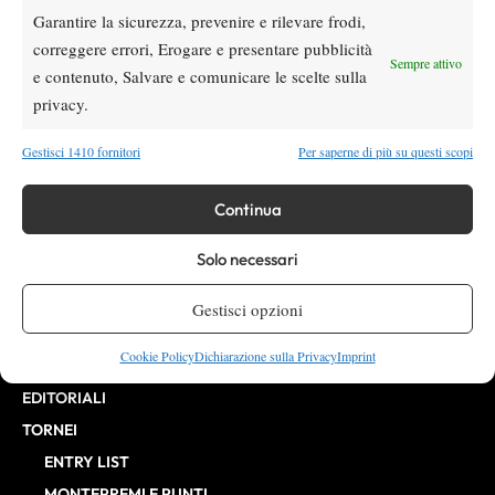
Garantire la sicurezza, prevenire e rilevare frodi,
VIBES MEDIA SRL
Editore:
, P.iva 14250480960
correggere errori, Erogare e presentare pubblicità
Direttore Responsabile: Alessandro Nizegorodcew
Sempre attivo
e contenuto, Salvare e comunicare le scelte sulla
HOME
privacy.
ENTRY LIST
NEWS
Gestisci 1410 fornitori
Per saperne di più su questi scopi
WTA
ATP
Continua
CHALLENGER
Solo necessari
ITF
BILLIE JEAN KING CUP
Gestisci opzioni
ATP FINALS
Cookie Policy
Dichiarazione sulla Privacy
Imprint
INTERVISTE
EDITORIALI
TORNEI
ENTRY LIST
MONTEPREMI E PUNTI