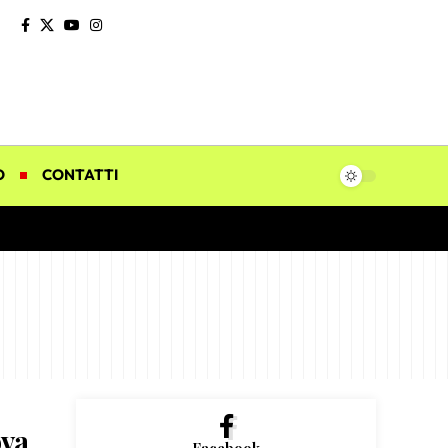
O
CONTATTI
ova