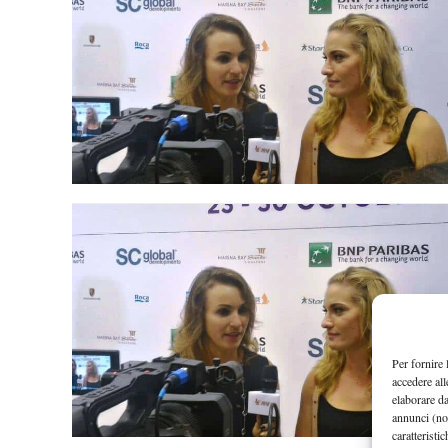
Per fornire 
accedere all
elaborare d
annunci (no
caratteristi