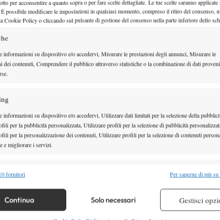
otto per acconsentire a quanto sopra o per fare scelte dettagliate. Le tue scelte saranno applicate
 È possibile modificare le impostazioni in qualsiasi momento, compreso il ritiro del consenso, ut
la Cookie Policy o cliccando sul pulsante di gestione del consenso nella parte inferiore dello sc
Wta Finals, Timea Babos: “Shved
che
calma in campo promettendomi c
e informazioni su dispositivo e/o accedervi, Misurare le prestazioni degli annunci, Misurare le
Alla cerimonia del tabellone del doppio alle WTA Finals di Singapore
ni dei contenuti, Comprendere il pubblico attraverso statistiche o la combinazione di dati proveni
parlato in…
rse.
26 Ottobre 2016
ing
By
Giulio Gasparin
 informazioni su dispositivo e/o accedervi, Utilizzare dati limitati per la selezione della pubblici
fili per la pubblicità personalizzata, Utilizzare profili per la selezione di pubblicità personalizzat
fili per la personalizzazione dei contenuti, Utilizzare profili per la selezione di contenuti persona
Wta Finals, Timea Babos: “Shved
 e migliorare i servizi.
calma in campo promettendomi c
alità
Semp
0 fornitori
Per saperne di più su
Alla cerimonia del tabellone del doppio alle WTA Finals di Singapore
 combinare dati provenienti da altre fonti di dati, Collegare diversi dispositivi,
re i dispositivi in base alle informazioni trasmesse automaticamente.
parlato in…
Continua
Solo necessari
Gestisci opzi
26 Ottobre 2016