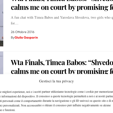
calms me on court by promising 
A fun chat with Timea Babos and Yaroslava Shvedova, two girls who q
for…
26 Ottobre 2016
By
Giulio Gasparin
Wta Finals, Timea Babos: “Shved
calms me on court by promising 
Gestisci la tua privacy
A fun chat with Timea Babos and Yaroslava Shvedova, two girls who q
for…
le migliori esperienze, noi e i nostri partner utilizziamo tecnologie come i cookie per memorizzar
26 Ottobre 2016
e informazioni del dispositivo. Il consenso a queste tecnologie permetterà a noi e ai nostri partne
ati personali come il comportamento durante la navigazione o gli ID univoci su questo sito e di 
By
Giulio Gasparin
n) personalizzati. Non acconsentire o ritirare il consenso può influire negativamente su alcune
che e funzioni.