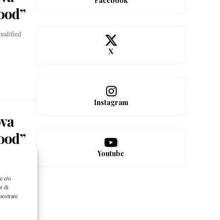
Facebook
food”
ualified
X
Instagram
ova
food”
Youtube
ualified
e e/o
r di
mostrare