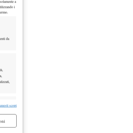
 solamente a
ilizzando i
hermo.
ova mi
ibo”
, abbiamo
enti da
tà,
a,
lizzati,
ova mi
ibo”
re attivo
 questi scopi
, abbiamo
oni