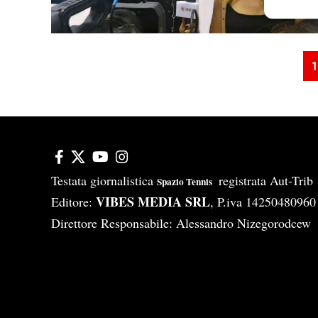
Garanti
Erogare
scelte 
1
Testata giornalistica
registrata Aut-Tri
Spazio Tennis
VIBES MEDIA SRL
Editore:
, P.iva 14250480960
Direttore Responsabile: Alessandro Nizegorodcew