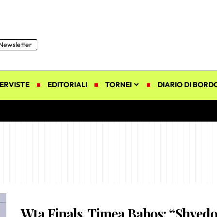
Newsletter
ERVISTE
EDITORIALI
TORNEI
DIARIO DI BORD
Wta Finals, Timea Babos: “Shved