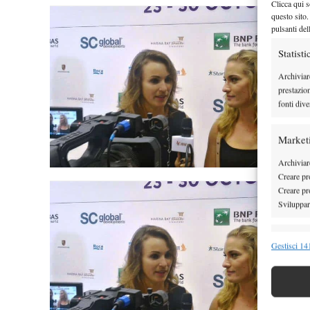
Clicca qui s
questo sito.
pulsanti del
Statisti
Archiviar
prestazio
fonti dive
Market
Archiviare
Creare pro
Creare pro
Sviluppare
Funzion
Gestisci 141
Abbinare e
Identifica