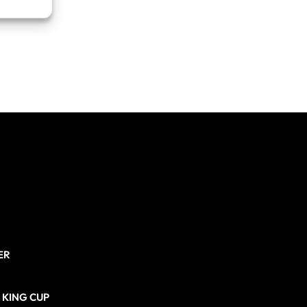
re attivo
ER
N KING CUP