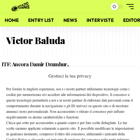
HOME
ENTRY LIST
NEWS
INTERVISTE
EDITOR
Victor Baluda
ITF: Ancora Damir Dzumhur..
29 Novembre 2011
Gestisci la tua privacy
By
Redazione
Per fornire le migliori esperienze, noi e i nostri partner utilizziamo tecnologie come i
ITF: Vittorie di Burzi e Baluda
cookie per memorizzare e/o accedere alle informazioni del dispositivo. Il consenso a
queste tecnologie permetterà a noi e ai nostri partner di elaborare dati personali come il
23 Novembre 2011
comportamento durante la navigazione o gli ID univoci su questo sito e di mostrare
By
Redazione
annunci (non) personalizzati. Non acconsentire o ritirare il consenso può influire
negativamente su alcune caratteristiche e funzioni.
Clicca qui sotto per acconsentire a quanto sopra o per fare scelte dettagliate. Le tue
scelte saranno applicate solamente a questo sito. È possibile modificare le impostazioni
in qualsiasi momento, compreso il ritiro del consenso, utilizzando i pulsanti della
Facebook
Cookie Policy o cliccando sul pulsante di gestione del consenso nella parte inferiore