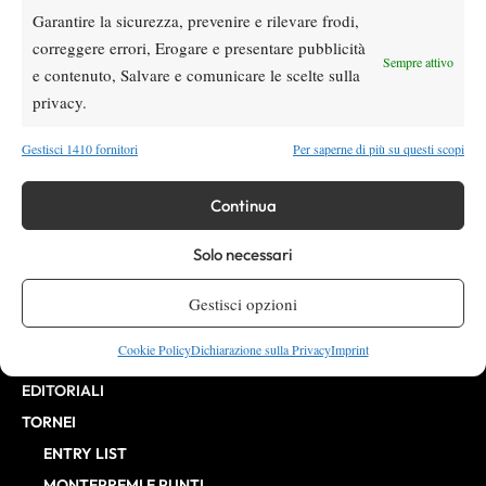
Garantire la sicurezza, prevenire e rilevare frodi,
VIBES MEDIA SRL
Editore:
, P.iva 14250480960
correggere errori, Erogare e presentare pubblicità
Direttore Responsabile: Alessandro Nizegorodcew
Sempre attivo
e contenuto, Salvare e comunicare le scelte sulla
HOME
privacy.
ENTRY LIST
NEWS
Gestisci 1410 fornitori
Per saperne di più su questi scopi
WTA
ATP
Continua
CHALLENGER
Solo necessari
ITF
BILLIE JEAN KING CUP
Gestisci opzioni
ATP FINALS
Cookie Policy
Dichiarazione sulla Privacy
Imprint
INTERVISTE
EDITORIALI
TORNEI
ENTRY LIST
MONTEPREMI E PUNTI