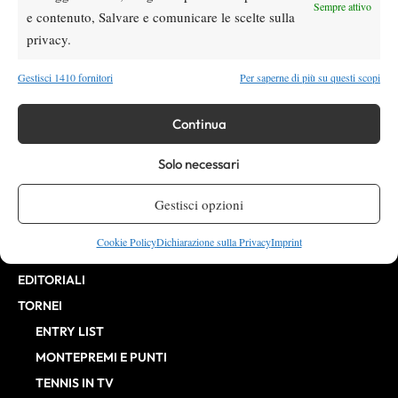
Direttore Responsabile: Alessandro Nizegorodcew
Sempre attivo
e contenuto, Salvare e comunicare le scelte sulla
HOME
privacy.
ENTRY LIST
NEWS
Gestisci 1410 fornitori
Per saperne di più su questi scopi
WTA
Continua
ATP
CHALLENGER
Solo necessari
ITF
BILLIE JEAN KING CUP
Gestisci opzioni
ATP FINALS
Cookie Policy
Dichiarazione sulla Privacy
Imprint
INTERVISTE
EDITORIALI
TORNEI
ENTRY LIST
MONTEPREMI E PUNTI
TENNIS IN TV