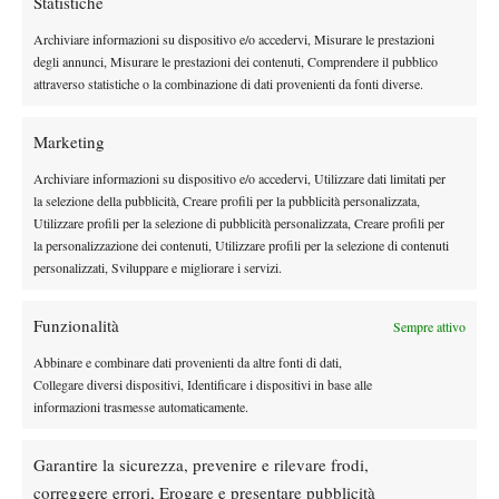
Statistiche
Archiviare informazioni su dispositivo e/o accedervi, Misurare le prestazioni
Instagram
degli annunci, Misurare le prestazioni dei contenuti, Comprendere il pubblico
attraverso statistiche o la combinazione di dati provenienti da fonti diverse.
Youtube
Marketing
Archiviare informazioni su dispositivo e/o accedervi, Utilizzare dati limitati per
la selezione della pubblicità, Creare profili per la pubblicità personalizzata,
Utilizzare profili per la selezione di pubblicità personalizzata, Creare profili per
la personalizzazione dei contenuti, Utilizzare profili per la selezione di contenuti
personalizzati, Sviluppare e migliorare i servizi.
Funzionalità
Sempre attivo
Abbinare e combinare dati provenienti da altre fonti di dati,
Collegare diversi dispositivi, Identificare i dispositivi in base alle
informazioni trasmesse automaticamente.
Testata giornalistica
registrata Aut-Trib Milano n°
Spazio Tennis
10268 del 15/09/2025
Garantire la sicurezza, prevenire e rilevare frodi,
VIBES MEDIA SRL
Editore:
, P.iva 14250480960
correggere errori, Erogare e presentare pubblicità