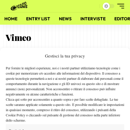
HOME
ENTRY LIST
NEWS
INTERVISTE
EDITOR
Vimeo
Gestisci la tua privacy
Lemon Bowl 2015: Il Video del 27 dicembre
28 Dicembre 2014
Per fornire le migliori esperienze, noi e i nostri partner utilizziamo tecnologie come i
By
Alessandro Nizegorodcew
cookie per memorizzare e/o accedere alle informazioni del dispositivo. Il consenso a
queste tecnologie permetterà a noi e ai nostri partner di elaborare dati personali come il
comportamento durante la navigazione o gli ID univoci su questo sito e di mostrare
annunci (non) personalizzati. Non acconsentire o ritirare il consenso può influire
negativamente su alcune caratteristiche e funzioni.
Facebook
Clicca qui sotto per acconsentire a quanto sopra o per fare scelte dettagliate. Le tue
scelte saranno applicate solamente a questo sito. È possibile modificare le impostazioni
in qualsiasi momento, compreso il ritiro del consenso, utilizzando i pulsanti della
Cookie Policy o cliccando sul pulsante di gestione del consenso nella parte inferiore
X
dello schermo.