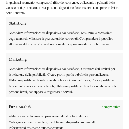
SEMIFINALE –
$ 59.000 (195 punti)
in qualsiasi momento, compreso il ritiro del consenso, utilizzando i pulsanti della
Cookie Policy o cliccando sul pulsante di gestione del consenso nella parte inferiore
FINALISTA –
$ 101.000 (325 punti)
dello schermo.
VINCITRICE –
$ 164.000 (500 punti)
MONTEPREMI E PUNTI WTA 250 OSAKA
Statistiche
2025
Archiviare informazioni su dispositivo e/o accedervi, Misurare le prestazioni
degli annunci, Misurare le prestazioni dei contenuti, Comprendere il pubblico
PRIMO TURNO –
$ 2.975 (1 punto)
attraverso statistiche o la combinazione di dati provenienti da fonti diverse.
OTTAVI DI FINALE –
$ 4.160 (30 punti)
QUARTI DI FINALE –
$ 6.815 (54 punti)
Marketing
SEMIFINALE –
$ 11.970 (98 punti)
Archiviare informazioni su dispositivo e/o accedervi, Utilizzare dati limitati per
FINALE –
$ 21.484 (163 punti)
la selezione della pubblicità, Creare profili per la pubblicità personalizzata,
VINCITRICE –
€ 36.300 (250 punti)
Utilizzare profili per la selezione di pubblicità personalizzata, Creare profili per
la personalizzazione dei contenuti, Utilizzare profili per la selezione di contenuti
personalizzati, Sviluppare e migliorare i servizi.
Funzionalità
Sempre attivo
Abbinare e combinare dati provenienti da altre fonti di dati,
Collegare diversi dispositivi, Identificare i dispositivi in base alle
DI TENDENZA
informazioni trasmesse automaticamente.