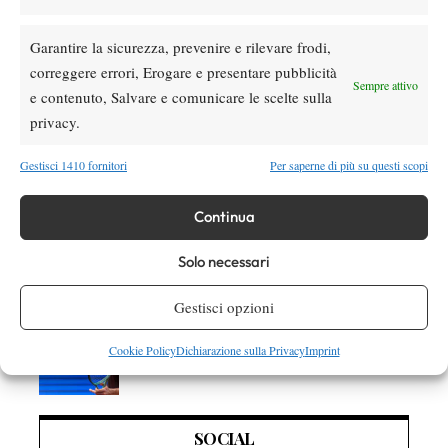
Atp
News
Masters 1000 Montreal 2026: Darderi
Garantire la sicurezza, prevenire e rilevare frodi,
rimonta Shang e vola agli ottavi
correggere errori, Erogare e presentare pubblicità
Sempre attivo
e contenuto, Salvare e comunicare le scelte sulla
Atp
News
privacy.
Masters 1000 Montreal 2026: medical time
out per Shang contro Darderi
Gestisci 1410 fornitori
Per saperne di più su questi scopi
News
Wta
Continua
WTA 1000 Toronto 2026: pioggia pesante,
gioco sospeso
Solo necessari
Gestisci opzioni
Atp
News
Masters 1000 Montreal 2026: Darderi
Cookie Policy
Dichiarazione sulla Privacy
Imprint
Shang inizia in ritardo per pioggia
SOCIAL