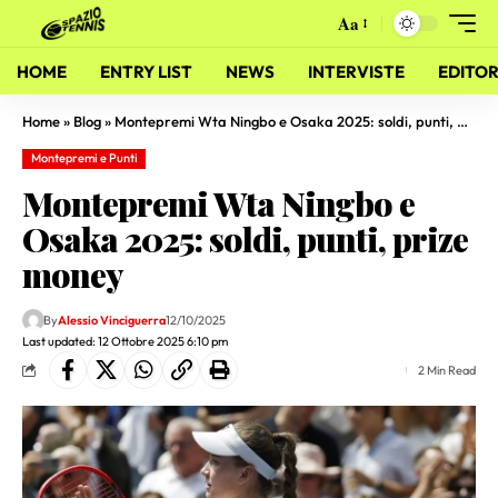
Aa
HOME
ENTRY LIST
NEWS
INTERVISTE
EDITOR
Home
»
Blog
»
Montepremi Wta Ningbo e Osaka 2025: soldi, punti, prize money
Montepremi e Punti
Montepremi Wta Ningbo e
Osaka 2025: soldi, punti, prize
money
By
Alessio Vinciguerra
12/10/2025
Last updated: 12 Ottobre 2025 6:10 pm
2 Min Read