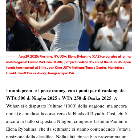
Aug 29, 2025; Flushing, NY, USA; Elena Rybakina (KAZ) celebrates after her
match against Emma Raducanu (GBR) (not pictured) on day six of the 2025 US Open
tennis tournament at Billie Jean King USTA National Tennis Center. Mandatory
Credit: Geoff Burke-Imagn Images/Sipa USA
montepremi
prize money, con i punti per il ranking,
I
e i
del
WTA 500 di Ningbo
2025
WTA 250 di Osaka 2025
e
. A
Wuhan si è disputato l’ultimo ‘1000’ della stagione, ma ancora
non si è conclusa la corsa verso le Finals di Riyadh. Così, chi è
ancora in ballo si sposta a Ningbo, comprese Jasmine Paolini e
Elena Rybakina, che da settimane si stanno contendendo l’ottava
posizione della classifica. Nella città cinese è in programma un