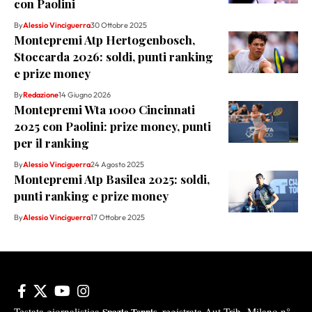
con Paolini
By
Alessio Vinciguerra
30 Ottobre 2025
Montepremi Atp Hertogenbosch,
Stoccarda 2026: soldi, punti ranking
e prize money
By
Redazione
14 Giugno 2026
Montepremi Wta 1000 Cincinnati
2025 con Paolini: prize money, punti
per il ranking
By
Alessio Vinciguerra
24 Agosto 2025
Montepremi Atp Basilea 2025: soldi,
punti ranking e prize money
By
Alessio Vinciguerra
17 Ottobre 2025
Testata giornalistica
registrata Aut-Trib Milano n°