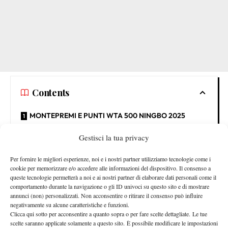
Contents
MONTEPREMI E PUNTI WTA 500 NINGBO 2025
MONTEPREMI E PUNTI WTA 250 OSAKA 2025
Gestisci la tua privacy
MONTEPREMI E PUNTI WTA 500 NINGBO
Per fornire le migliori esperienze, noi e i nostri partner utilizziamo tecnologie come i
cookie per memorizzare e/o accedere alle informazioni del dispositivo. Il consenso a
2025
queste tecnologie permetterà a noi e ai nostri partner di elaborare dati personali come il
comportamento durante la navigazione o gli ID univoci su questo sito e di mostrare
PRIMO TURNO –
$ 11.300 (1 punto)
annunci (non) personalizzati. Non acconsentire o ritirare il consenso può influire
SECONDO TURNO –
negativamente su alcune caratteristiche e funzioni.
$ 15.700 (60 punti)
Clicca qui sotto per acconsentire a quanto sopra o per fare scelte dettagliate. Le tue
QUARTI DI FINALE –
$ 28.695 (108 punti)
scelte saranno applicate solamente a questo sito. È possibile modificare le impostazioni