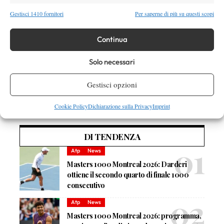
TAGGED:
Atp Milano
Benoit Paire
Flavio Cipolla
Marco Cecchinato
Gestisci 1410 fornitori
Per saperne di più su questi scopi
Continua
Solo necessari
Gestisci opzioni
Nessun commento
Devi essere
connesso
per inviare un commento.
Cookie Policy
Dichiarazione sulla Privacy
Imprint
DI TENDENZA
Atp
News
Masters 1000 Montreal 2026: Darderi
ottiene il secondo quarto di finale 1000
consecutivo
Atp
News
Masters 1000 Montreal 2026: programma,