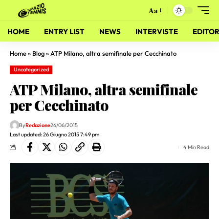
Aa
HOME
ENTRY LIST
NEWS
INTERVISTE
EDITOR
Home
»
Blog
»
ATP Milano, altra semifinale per Cecchinato
Uncategorized
ATP Milano, altra semifinale
per Cecchinato
By
Redazione
26/06/2015
Last updated: 26 Giugno 2015 7:49 pm
4 Min Read