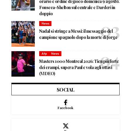
orario e ordine di gioco domenica 9 agosto.
Fonseca-Shelton sul centrale e Darderi in
doppio
News
Nadal si stringe a Messi: il messaggio del
campione spagnolo dopo la morte di Jorge
Atp
News
Masters 1000 Montreal 2026: Tien più forte
dei crampi, supera Paul e vola agli ottavi
(VIDEO)
SOCIAL
Facebook