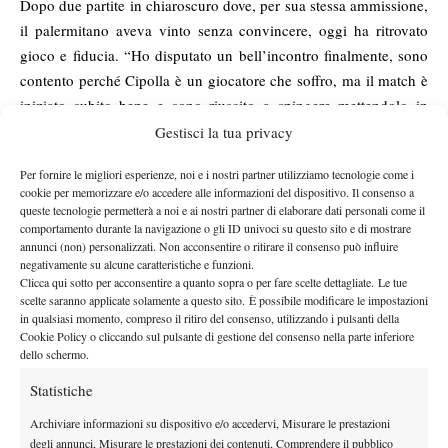
Dopo due partite in chiaroscuro dove, per sua stessa ammissione,
il palermitano aveva vinto senza convincere, oggi ha ritrovato
gioco e fiducia. “Ho disputato un bell’incontro finalmente, sono
contento perché Cipolla è un giocatore che soffro, ma il match è
iniziato subito bene e sono riuscito a spingere mettendolo in
difficoltà”. Neanche il tempo di rientrare negli spogliatoi che
Gestisci la tua privacy
“Ceck” già pensa al prossimo impegno con l’obiettivo di
Per fornire le migliori esperienze, noi e i nostri partner utilizziamo tecnologie come i
superare lo ‘scoglio semifinale’ che gli è stato già fatale sia nella
cookie per memorizzare e/o accedere alle informazioni del dispositivo. Il consenso a
passata edizione dell’Aspria Tennis Cup, sia quest’anno nei
queste tecnologie permetterà a noi e ai nostri partner di elaborare dati personali come il
comportamento durante la navigazione o gli ID univoci su questo sito e di mostrare
Challenger di Napoli, Vercelli, Roma, Caltanisetta e Perugia.
annunci (non) personalizzati. Non acconsentire o ritirare il consenso può influire
“Sono rimasto favorevolmente impressionato da tutti gli italiani,
negativamente su alcune caratteristiche e funzioni.
ma Cecchinato è quello che mi ha stupito di più perché contro
Clicca qui sotto per acconsentire a quanto sopra o per fare scelte dettagliate. Le tue
scelte saranno applicate solamente a questo sito. È possibile modificare le impostazioni
Cipolla ha giocato davvero alla grande”, è il commento di
in qualsiasi momento, compreso il ritiro del consenso, utilizzando i pulsanti della
Giuseppe Fumagalli, grande appassionato di tennis e presidente
Cookie Policy o cliccando sul pulsante di gestione del consenso nella parte inferiore
di BCS, title sponsor del torneo. Rischia ma vola in semifinale
dello schermo.
anche l’argentino Federico Delbonis, che ha dovuto fare appello
Statistiche
a tutta la classe ed esperienza per superare Laslo Djere. Decisivo
Archiviare informazioni su dispositivo e/o accedervi, Misurare le prestazioni
contro il giovane serbo il tie-break del primo set quando il
degli annunci, Misurare le prestazioni dei contenuti, Comprendere il pubblico