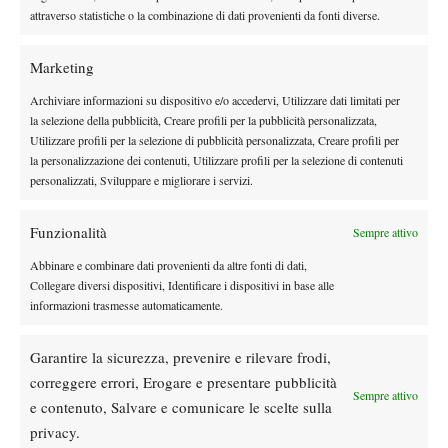
gigante argentino ha trovato un paio di dritti che gli hanno
attraverso statistiche o la combinazione di dati provenienti da fonti diverse.
permesso di togliere le castagne dal fuoco. Domani Delbonis se
la vedrà con il 20enne francese Calvin Hemery, che ha vinto a
Marketing
sorpresa un match rocambolesco e dai due volti contro Filippo
Archiviare informazioni su dispositivo e/o accedervi, Utilizzare dati limitati per
Volandri. Dopo aver conquistato il suo unico titolo qui in Italia
la selezione della pubblicità, Creare profili per la pubblicità personalizzata,
poche settimane fa nel Futures di Santa Margherita di Pula, ecco
Utilizzare profili per la selezione di pubblicità personalizzata, Creare profili per
un altro exploit del giovane transalpino. In programma domani
la personalizzazione dei contenuti, Utilizzare profili per la selezione di contenuti
personalizzati, Sviluppare e migliorare i servizi.
anche la finale di doppio tra la coppia sudamericana Garin/Saez e
quella croata formata da Mektic e Sancic.
Funzionalità
RISULATI – Singolare, Quarti di finale: [4] M. Cecchinato (Ita)
Sempre attivo
b. [Q] F. Cipolla (Ita) 6-3 6-2; [Q] R. Dutra Silva (Bra) b. [Q] B.
Abbinare e combinare dati provenienti da altre fonti di dati,
Paire (Fra) [1] 6-4 6-4; [2] F. Delbonis (Arg) b. [Q] L. Djere (Srb)
Collegare diversi dispositivi, Identificare i dispositivi in base alle
informazioni trasmesse automaticamente.
7-6(4) 6-3; C. Hemery (Fra) b. [8] F. Volandri (Ita) 6-0 1-6 6-4.
Semifinali: [4] M. Cecchinato (Ita) vs [Q] R. Dutra Silva (Bra);
Garantire la sicurezza, prevenire e rilevare frodi,
[2] F. Delbonis (Arg) vs C. Hemery (Fra)
correggere errori, Erogare e presentare pubblicità
Sempre attivo
e contenuto, Salvare e comunicare le scelte sulla
privacy.