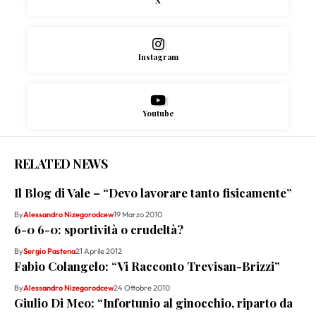
X
Instagram
Youtube
RELATED NEWS
Il Blog di Vale – “Devo lavorare tanto fisicamente”
By
Alessandro Nizegorodcew
19 Marzo 2010
6-0 6-0: sportività o crudeltà?
By
Sergio Pastena
21 Aprile 2012
Fabio Colangelo: “Vi Racconto Trevisan-Brizzi”
By
Alessandro Nizegorodcew
24 Ottobre 2010
Giulio Di Meo: “Infortunio al ginocchio, riparto da