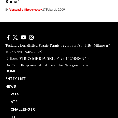
Roma”
By
Alessandro Nizegorodcew
27 Febbraio 2009
Testata giornalistica
registrata Aut-Trib Milano n°
Spazio Tennis
10268 del 15/09/2025
VIBES MEDIA SRL
Editore:
, P.iva 14250480960
Direttore Responsabile: Alessandro Nizegorodcew
HOME
ENTRY LIST
NEWS
WTA
ATP
CHALLENGER
ITF