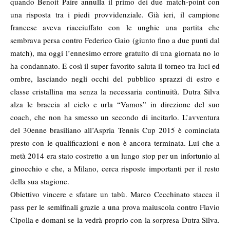
quando Benoit Paire annulla il primo dei due match-point con
una risposta tra i piedi provvidenziale. Già ieri, il campione
francese aveva riacciuffato con le unghie una partita che
sembrava persa contro Federico Gaio (giunto fino a due punti dal
match), ma oggi l’ennesimo errore gratuito di una giornata no lo
ha condannato. E così il super favorito saluta il torneo tra luci ed
ombre, lasciando negli occhi del pubblico sprazzi di estro e
classe cristallina ma senza la necessaria continuità. Dutra Silva
alza le braccia al cielo e urla “Vamos” in direzione del suo
coach, che non ha smesso un secondo di incitarlo. L’avventura
del 30enne brasiliano all’Aspria Tennis Cup 2015 è cominciata
presto con le qualificazioni e non è ancora terminata. Lui che a
metà 2014 era stato costretto a un lungo stop per un infortunio al
ginocchio e che, a Milano, cerca risposte importanti per il resto
della sua stagione.
Obiettivo vincere e sfatare un tabù. Marco Cecchinato stacca il
pass per le semifinali grazie a una prova maiuscola contro Flavio
Cipolla e domani se la vedrà proprio con la sorpresa Dutra Silva.