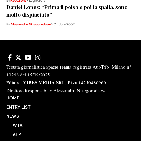
By
Redazione
7 Luglio 2017
Daniel Lopez: “Prima il polso e poi la spalla..sono
molto dispiaciuto”
By
Alessandro Nizegorodcew
4 Ottobre 2007
Testata giornalistica
registrata Aut-Trib Milano n°
Spazio Tennis
10268 del 15/09/2025
VIBES MEDIA SRL
Editore:
, P.iva 14250480960
Direttore Responsabile: Alessandro Nizegorodcew
HOME
ENTRY LIST
NEWS
WTA
ATP