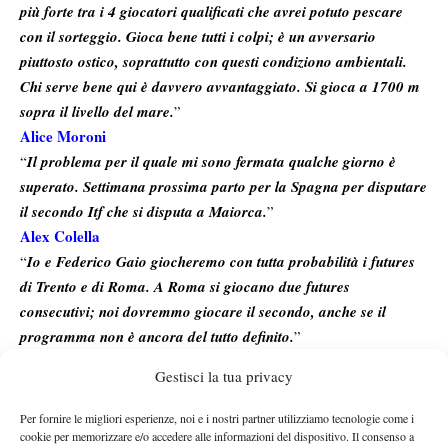
più forte tra i 4 giocatori qualificati che avrei potuto pescare
con il sorteggio. Gioca bene tutti i colpi; è un avversario
piuttosto ostico, soprattutto con questi condiziono ambientali.
Chi serve bene qui è davvero avvantaggiato. Si gioca a 1700 m
sopra il livello del mare.
”
Alice Moroni
“
Il problema per il quale mi sono fermata qualche giorno è
superato. Settimana prossima parto per la Spagna per disputare
il secondo Itf che si disputa a Maiorca.
”
Alex Colella
“
Io e Federico Gaio giocheremo con tutta probabilità i futures
di Trento e di Roma. A Roma si giocano due futures
consecutivi; noi dovremmo giocare il secondo, anche se il
programma non è ancora del tutto definito.
”
Gestisci la tua privacy
Valentine Confalonieri
“
Il sorteggio mi ha riservato il derby con la Grymalska. Sarà un
Per fornire le migliori esperienze, noi e i nostri partner utilizziamo tecnologie come i
incontro duro; non scenderemo in campo domani, bensì
cookie per memorizzare e/o accedere alle informazioni del dispositivo. Il consenso a