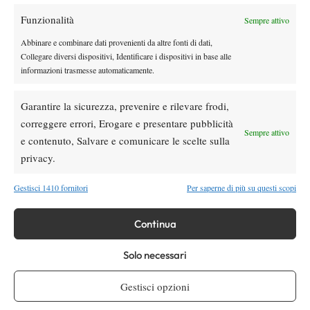
Funzionalità
Sempre attivo
Atp
News
Abbinare e combinare dati provenienti da altre fonti di dati,
Masters 1000 Montreal 2026: medical time
Collegare diversi dispositivi, Identificare i dispositivi in base alle
out per Shang contro Darderi
informazioni trasmesse automaticamente.
Garantire la sicurezza, prevenire e rilevare frodi,
News
Wta
correggere errori, Erogare e presentare pubblicità
WTA 1000 Toronto 2026: pioggia pesante,
Sempre attivo
gioco sospeso
e contenuto, Salvare e comunicare le scelte sulla
privacy.
Gestisci 1410 fornitori
Per saperne di più su questi scopi
SOCIAL
Continua
Facebook
Solo necessari
Gestisci opzioni
X