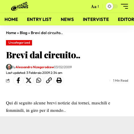
Aa
HOME
ENTRY LIST
NEWS
INTERVISTE
EDITOR
Home
»
Blog
»
Brevi dal circuito..
Uncategorized
Brevi dal circuito..
By
Alessandro Nizegorodcew
03/02/2009
Last updated: 3 Febbraio 2009 2:34 am
1 Min Read
Qui di seguito alcune brevi notizie dai tornei, maschili e
femminili, in giro per il mondo..