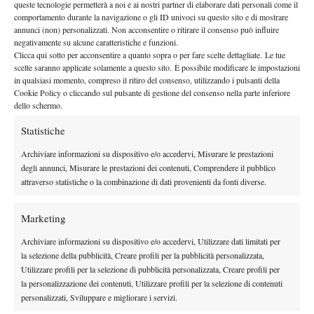
queste tecnologie permetterà a noi e ai nostri partner di elaborare dati personali come il
mercoledi.
“
comportamento durante la navigazione o gli ID univoci su questo sito e di mostrare
annunci (non) personalizzati. Non acconsentire o ritirare il consenso può influire
negativamente su alcune caratteristiche e funzioni.
Clicca qui sotto per acconsentire a quanto sopra o per fare scelte dettagliate. Le tue
scelte saranno applicate solamente a questo sito. È possibile modificare le impostazioni
in qualsiasi momento, compreso il ritiro del consenso, utilizzando i pulsanti della
Cookie Policy o cliccando sul pulsante di gestione del consenso nella parte inferiore
dello schermo.
Nessun commento
Statistiche
Devi essere
connesso
per inviare un commento.
Archiviare informazioni su dispositivo e/o accedervi, Misurare le prestazioni
degli annunci, Misurare le prestazioni dei contenuti, Comprendere il pubblico
attraverso statistiche o la combinazione di dati provenienti da fonti diverse.
DI TENDENZA
Atp
News
Marketing
Masters 1000 Montreal 2026: programma,
orario e ordine di gioco venerdì 7 agosto.
Archiviare informazioni su dispositivo e/o accedervi, Utilizzare dati limitati per
Arnaldi apre sul Centrale
la selezione della pubblicità, Creare profili per la pubblicità personalizzata,
Utilizzare profili per la selezione di pubblicità personalizzata, Creare profili per
Atp
News
la personalizzazione dei contenuti, Utilizzare profili per la selezione di contenuti
Masters 1000 Montreal 2026: Darderi
personalizzati, Sviluppare e migliorare i servizi.
rimonta Shang e vola agli ottavi