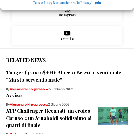
Cookie Policy
Dichiarazione sulla Privacy
Imprint
Instagram
Youtube
RELATED NEWS
Tanger (35.000$+H): Alberto Brizzi in semifinale,
“Ma sto servendo male”
By
Alessandro Nizegorodcew
19 Febbraio 2009
Avviso
By
Alessandro Nizegorodcew
2 Giugno 2008
ATP Challenger Recanati: un eroico
Caruso e un Arnaboldi solidissimo ai
quarti di finale