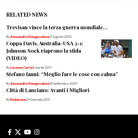
RELATED NEWS
Trevisan vince la terza guerra mondiale…
By
Alessandro Nizegorodcew
11 Agosto 2010
Coppa Davis, Australia-USA 2-1:
Johnson/Sock riaprono la sfida
(VIDEO)
By
Lorenzo Carini
8 Aprile 2017
Stefano Ianni: “Meglio fare le cose con calma”
By
Alessandro Nizegorodcew
18 Settembre 2007
Città di Lanciano: Avanti i Migliori
By
Redazione
29 Gennaio 2011