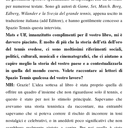
per numerose testate. Sono gli autori di
Game, Set, Match. Borg,
Edberg, Wilander e la Svezia del grande tennis
,
appena uscito in
traduzione italiana (add Editore), e hanno gentilmente concesso a
Spazio Tennis questa intervista.
Mats e Ulf, innanzitutto complimenti per il vostro libro, mi è
davvero piaciuto. È molto di più che la storia dell’età dell’oro
del tennis svedese, ci sono moltissimi riferimenti sociali,
politici, culturali, musicali e cinematografici, che ci aiutano a
capire meglio la storia del vostro paese e a contestualizzarla
in quella del mondo coevo. Volete raccontare ai lettori di
Spazio Tennis qualcosa del vostro lavoro?
MH:
Grazie! L’idea sottesa al libro è stata proprio quella di
offrire un quadro d’insieme che non riguardasse solo il tennis, e
questo è stato per noi lo stimolo principale. Sapevamo che
avevamo una storia tennistica da raccontare, ma entrambi
sapevamo che si poteva correre il rischio di incorrere in toni
nostalgici e celebrativi, o in aneddoti poco significativi che non
avrebbero realmente aiutato a capire. Per noi quella è stata