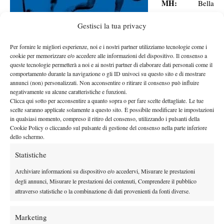
MH:
Bella
domanda. Nel
Gestisci la tua privacy
golf, nello sci
alpino e in
Per fornire le migliori esperienze, noi e i nostri partner utilizziamo tecnologie come i
quello di fondo,
cookie per memorizzare e/o accedere alle informazioni del dispositivo. Il consenso a
queste tecnologie permetterà a noi e ai nostri partner di elaborare dati personali come il
nel nuoto e
comportamento durante la navigazione o gli ID univoci su questo sito e di mostrare
nell’atletica abbiamo avuto ragazze molto forti, più dei maschi.
annunci (non) personalizzati. Non acconsentire o ritirare il consenso può influire
Perché il tennis sia una storia diversa è difficile da dire. Per noi la
negativamente su alcune caratteristiche e funzioni.
Clicca qui sotto per acconsentire a quanto sopra o per fare scelte dettagliate. Le tue
domanda dovrebbe essere: che cosa fanno l’Italia, la Spagna, la
scelte saranno applicate solamente a questo sito. È possibile modificare le impostazioni
Francia, l’Inghilterra e la Germania per far crescere così tante top
in qualsiasi momento, compreso il ritiro del consenso, utilizzando i pulsanti della
players che la Svezia non fa?
Cookie Policy o cliccando sul pulsante di gestione del consenso nella parte inferiore
dello schermo.
Borg, Wilander e Edberg, tre numeri uno, tre giocatori dagli
stili diversi, ma accomunati dall’estrema correttezza e
Statistiche
sportività. Un marchio di fabbrica nazionale?
Archiviare informazioni su dispositivo e/o accedervi, Misurare le prestazioni
MH:
In generale credo che si dovrebbe usare con cautela
degli annunci, Misurare le prestazioni dei contenuti, Comprendere il pubblico
concetti come “marchio di fabbrica nazionale”, soprattutto in
attraverso statistiche o la combinazione di dati provenienti da fonti diverse.
quest’epoca. Nella fattispecie poi, Borg da giovane non era
esattamente un gentleman sul ​​campo da tennis e quando aveva
Marketing