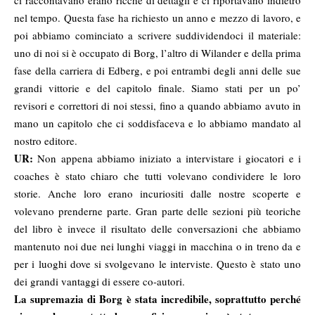
ci raccontavano erano ricche di dettagli e ci riportavano indietro
nel tempo. Questa fase ha richiesto un anno e mezzo di lavoro, e
poi abbiamo cominciato a scrivere suddividendoci il materiale:
uno di noi si è occupato di Borg, l’altro di Wilander e della prima
fase della carriera di Edberg, e poi entrambi degli anni delle sue
grandi vittorie e del capitolo finale. Siamo stati per un po’
revisori e correttori di noi stessi, fino a quando abbiamo avuto in
mano un capitolo che ci soddisfaceva e lo abbiamo mandato al
nostro editore.
UR:
Non appena abbiamo iniziato a intervistare i giocatori e i
coaches è stato chiaro che tutti volevano condividere le loro
storie. Anche loro erano incuriositi dalle nostre scoperte e
volevano prenderne parte. Gran parte delle sezioni più teoriche
del libro è invece il risultato delle conversazioni che abbiamo
mantenuto noi due nei lunghi viaggi in macchina o in treno da e
per i luoghi dove si svolgevano le interviste. Questo è stato uno
dei grandi vantaggi di essere co-autori.
La supremazia di
Borg è stata incredibile, soprattutto perché