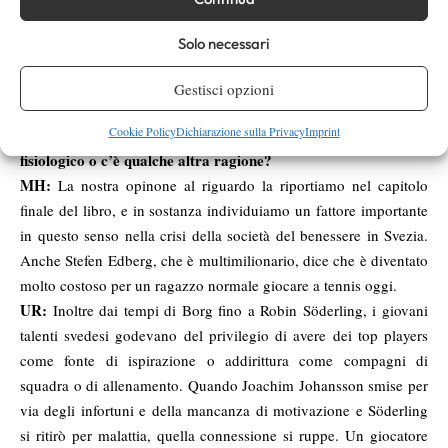
Per una ventina d’anni il dominio della Svezia è stato
incredibile! Ogni appassionato può citare a memoria
Solo necessari
moltissimi campioni, penso a gente come Nyström, Jarryd,
Sundström, Carlsson, Pernfors, Norman, Enqvist, i due
Gestisci opzioni
Johansson (Thomas e Joachim)… fino a Söderling… Poi
Cookie Policy
Dichiarazione sulla Privacy
Imprint
perché mai il tennis svedese è sparito? È stato un ciclo epocale
fisiologico o c’è qualche altra ragione?
MH:
La nostra opinone al riguardo la riportiamo nel capitolo
finale del libro, e in sostanza individuiamo un fattore importante
in questo senso nella crisi della società del benessere in Svezia.
Anche Stefen Edberg, che è multimilionario, dice che è diventato
molto costoso per un ragazzo normale giocare a tennis oggi.
UR:
Inoltre dai tempi di Borg fino a Robin Söderling, i giovani
talenti svedesi godevano del privilegio di avere dei top players
come fonte di ispirazione o addirittura come compagni di
squadra o di allenamento. Quando Joachim Johansson smise per
via degli infortuni e della mancanza di motivazione e Söderling
si ritirò per malattia, quella connessione si ruppe. Un giocatore