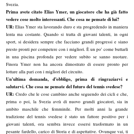
Svezia.
Prima avete citato
Elias Ymer, un giocatore che ha già fatto
vedere cose molto interessanti. Che cosa ne pensate di lui?
UR:
Elias Ymer sta lavorando duro e sta progredendo in maniera
lenta ma costante. Quando si tratta di giovani talenti, in ogni
sport, si desidera sempre che facciano grandi progressi e siano
presto pronti per competere con i migliori. È un po’ come buttarli
in una piscina profonda per vedere subito se sanno nuotare.
Finora Ymer non ha ancora dimostrato di essere pronto per
lottare alla pari con i migliori del circuito.
Un’ultima domanda, d’obbligo, prima di ringraziarvi e
salutarvi. Che cosa ne pensate del futuro del tennis svedese?
UR:
Credo che le cose cambino anche seguendo dei cicli e che,
prima o poi, la Svezia avrà di nuovo grandi giocatori, sia in
ambito maschile che femminile. Per molti anni la grande
tradizione del tennis svedese è stato un fattore positivo per i
giovani talenti, ora sembra invece essersi trasformato in un
pesante fardello, carico di Storia e di aspettative. Ovunque vai, ti