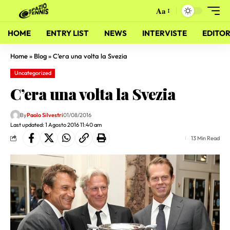
Aa
HOME
ENTRY LIST
NEWS
INTERVISTE
EDITOR
Home
»
Blog
»
C’era una volta la Svezia
Uncategorized
C’era una volta la Svezia
By
Paolo Silvestri
01/08/2016
Last updated: 1 Agosto 2016 11:40 am
13 Min Read