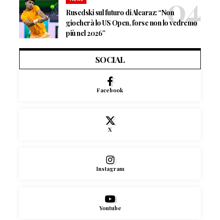
Rusedski sul futuro di Alcaraz: “Non
giocherà lo US Open, forse non lo vedremo
più nel 2026”
SOCIAL
Facebook
X
Instagram
Youtube