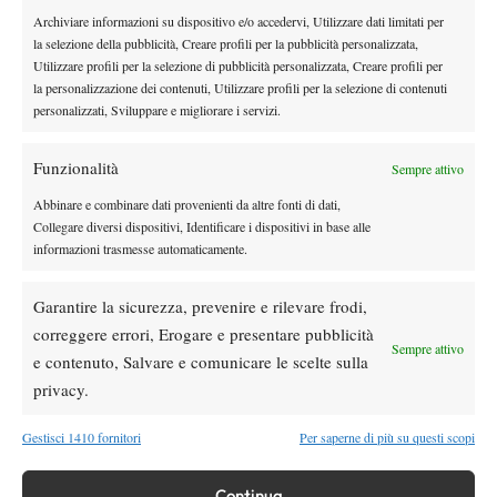
dodici anni fu addirittura espulso dal suo circolo per sei mesi a
Archiviare informazioni su dispositivo e/o accedervi, Utilizzare dati limitati per
causa del suo comportamento. Il tennis comunque era ed è uno
la selezione della pubblicità, Creare profili per la pubblicità personalizzata,
sport in cui il fair play è profondamente radicato, fin dalle sue
Utilizzare profili per la selezione di pubblicità personalizzata, Creare profili per
la personalizzazione dei contenuti, Utilizzare profili per la selezione di contenuti
stesse origini, quelle di un intrattenimento per le classi alte
personalizzati, Sviluppare e migliorare i servizi.
britanniche. Borg fu educato per avere un atteggiamento sportivo
in campo dai suoi allenatori e dal suo team, che fecero leva su
Funzionalità
Sempre attivo
questa tradizione basata sul fair play, considerata come dicevo
parte integrande del gioco del tennis. E poi lui stesso ha scoperto
Abbinare e combinare dati provenienti da altre fonti di dati,
Collegare diversi dispositivi, Identificare i dispositivi in base alle
da subito che ne poteva trarre molti benefici: la calma infatti
informazioni trasmesse automaticamente.
migliorava la sua concentrazione e spiazzava gli avversari.
Wilander, direi, aveva invece una tendenza innata verso il fair
Garantire la sicurezza, prevenire e rilevare frodi,
play, e probabilmente non avrebbe dormito sonni tranquilli
correggere errori, Erogare e presentare pubblicità
sapendo di aver vinto una partita anche solo per un punto rubato.
Sempre attivo
e contenuto, Salvare e comunicare le scelte sulla
Anche la sportività di Edberg, ragazzo modesto e di poche
privacy.
parole, era frutto della sua personalità. Forse tutti e tre erano
ammirati in Svezia perché incarnavano uno stile di vita basato sui
Gestisci 1410 fornitori
Per saperne di più su questi scopi
fatti e non sulle parole, che risale all’epoca in cui la maggior
parte degli svedesi erano contadini.
Continua