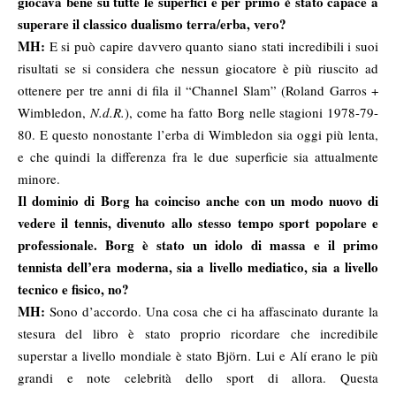
giocava bene su tutte le superfici e per primo è stato capace a
superare il classico dualismo terra/erba, vero?
MH:
E si può capire davvero quanto siano stati incredibili i suoi
risultati se si considera che nessun giocatore è più riuscito ad
ottenere per tre anni di fila il “Channel Slam” (Roland Garros +
Wimbledon,
N.d.R.
), come ha fatto Borg nelle stagioni 1978-79-
80. E questo nonostante l’erba di Wimbledon sia oggi più lenta,
e che quindi la differenza fra le due superficie sia attualmente
minore.
Il dominio di Borg ha coinciso anche con un modo nuovo di
vedere il tennis, divenuto allo stesso tempo sport popolare e
professionale. Borg è stato un idolo di massa e il primo
tennista dell’era moderna, sia a livello mediatico, sia a livello
tecnico e fisico, no?
MH:
Sono d’accordo. Una cosa che ci ha affascinato durante la
stesura del libro è stato proprio ricordare che incredibile
superstar a livello mondiale è stato Björn
.
Lui e Alí erano le più
grandi e note celebrità dello sport di allora. Questa