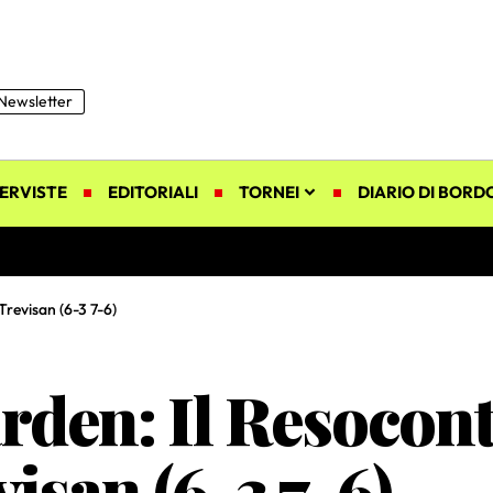
Newsletter
ERVISTE
EDITORIALI
TORNEI
DIARIO DI BORD
revisan (6-3 7-6)
rden: Il Resocont
san (6-3 7-6)