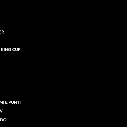
ER
N KING CUP
I E PUNTI
TV
RDO