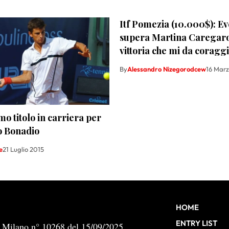
Itf Pomezia (10.000$): E
supera Martina Caregaro
vittoria che mi da coragg
By
Alessandro Nizegorodcew
16 Mar
mo titolo in carriera per
o Bonadio
e
21 Luglio 2015
HOME
ENTRY LIST
b Milano n° 10268 del 15/09/2025