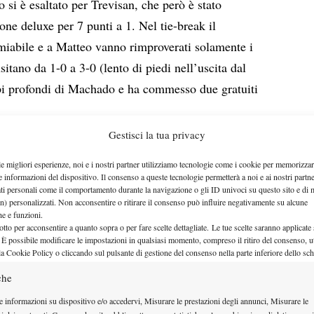
co si è esaltato per Trevisan, che però è stato
ne deluxe per 7 punti a 1. Nel tie-break il
miabile e a Matteo vanno rimproverati solamente i
sitano da 1-0 a 3-0 (lento di piedi nell’uscita dal
olpi profondi di Machado e ha commesso due gratuiti
Gestisci la tua privacy
le migliori esperienze, noi e i nostri partner utilizziamo tecnologie come i cookie per memorizzar
rodcew)
e informazioni del dispositivo. Il consenso a queste tecnologie permetterà a noi e ai nostri partne
ati personali come il comportamento durante la navigazione o gli ID univoci su questo sito e di 
strato quanto di buono fatto vedere nell’ultimo
n) personalizzati. Non acconsentire o ritirare il consenso può influire negativamente su alcune
che e funzioni.
e abbandonato dal servizio. Il diritto è un colpo
otto per acconsentire a quanto sopra o per fare scelte dettagliate. Le tue scelte saranno applicate
ocare sia piatto e potentissimo, sia in top, riuscendo
 È possibile modificare le impostazioni in qualsiasi momento, compreso il ritiro del consenso, ut
la Cookie Policy o cliccando sul pulsante di gestione del consenso nella parte inferiore dello sc
la (dovrebbe forse farlo più spesso). Il rovescio è un
che
, anticipato e con poche rotazioni. Sulla terra non è
 un colpo potente ma non potentissimo; tende quindi
e informazioni su dispositivo e/o accedervi, Misurare le prestazioni degli annunci, Misurare le