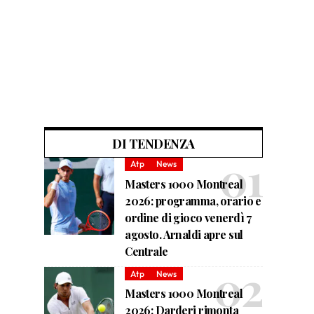
DI TENDENZA
Atp
News
Masters 1000 Montreal
2026: programma, orario e
ordine di gioco venerdì 7
agosto. Arnaldi apre sul
Centrale
Atp
News
Masters 1000 Montreal
2026: Darderi rimonta