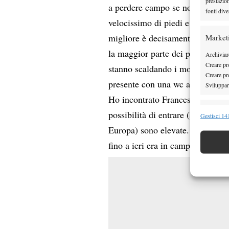
prestazio
a perdere campo se non trova gli
fonti dive
velocissimo di piedi e si sposta 
migliore è decisamente il diritto
Market
la maggior parte dei punti. Gli 
Archiviare
Creare pro
stanno scaldando i motori per le
Creare pro
presente con una wc al 99%.
Sviluppare
Ho incontrato Francesco Aldi, p
Funzion
possibilità di entrare (a causa de
Gestisci 141
Europa) sono elevate. Potrebbe 
Abbinare e
Identifica
fino a ieri era in campo in Suda
Garanti
Erogare
scelte 