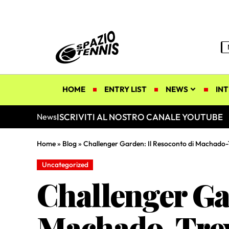
HOME
ENTRY LIST
NEWS
INT
ISCRIVITI AL NOSTRO CANALE YOUTUBE
News
Home
»
Blog
»
Challenger Garden: Il Resoconto di Machado-T
Uncategorized
Challenger Ga
Machado-Trevi