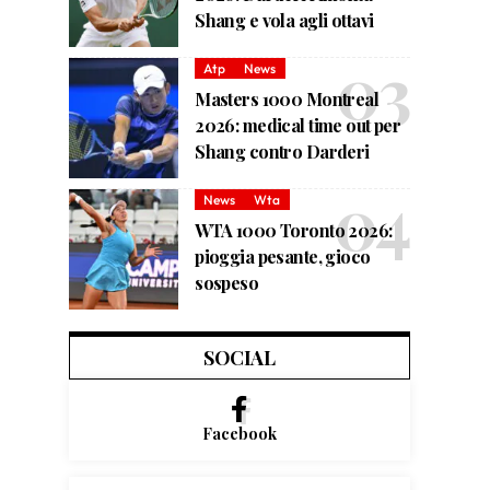
Shang e vola agli ottavi
Atp
News
Masters 1000 Montreal
2026: medical time out per
Shang contro Darderi
News
Wta
WTA 1000 Toronto 2026:
pioggia pesante, gioco
sospeso
SOCIAL
Facebook