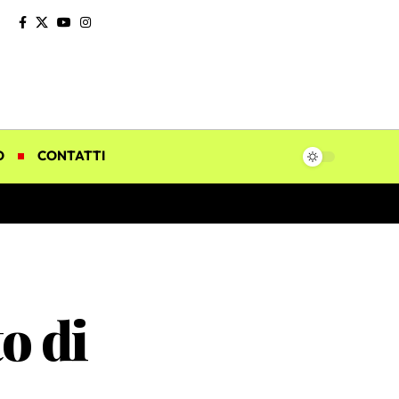
O
CONTATTI
o di