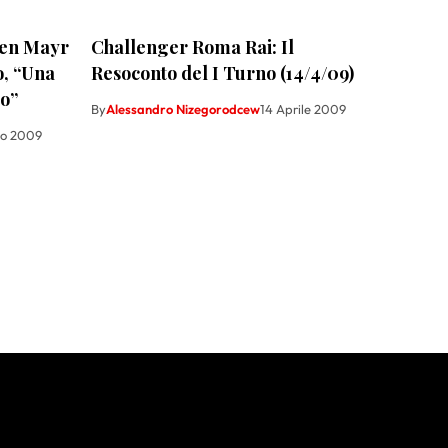
ven Mayr
Challenger Roma Rai: Il
, “Una
Resoconto del I Turno (14/4/09)
io”
By
Alessandro Nizegorodcew
14 Aprile 2009
zo 2009