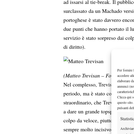
ad issarsi al tie-break. Il pubbli
surclassato da un Machado versio
portoghese è stato davvero enco
due punti che hanno portato il lu
servizio è stato sorpreso dai c
di diritto).
Per fornire 
(Matteo Trevisan – Foto Nizego
accedere all
elaborare d
Nel complesso, Trevisan ha dimo
annunci (no
caratteristi
periodo, ma è stato completament
Clicca qui s
straordinario, che Trevisan sa gi
questo sito.
pulsanti del
a dare un grande topspin alla pal
Statisti
colpo da veloce, piuttosto piatto
sempre molto incisivo, poiché è
Archiviar