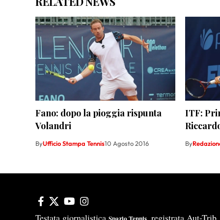
RELATED NEWS
Fano: dopo la pioggia rispunta
ITF: Pri
Volandri
Riccard
By
Ufficio Stampa Tennis
10 Agosto 2016
By
Redazion
Testata giornalistica
registrata Aut-Tri
Spazio Tennis