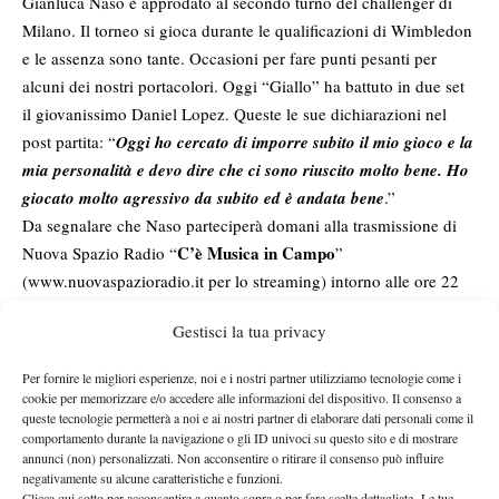
Gianluca Naso è approdato al secondo turno del challenger di
Milano. Il torneo si gioca durante le qualificazioni di Wimbledon
e le assenza sono tante. Occasioni per fare punti pesanti per
alcuni dei nostri portacolori. Oggi “Giallo” ha battuto in due set
il giovanissimo Daniel Lopez. Queste le sue dichiarazioni nel
post partita: “
Oggi ho cercato di imporre subito il mio gioco e la
mia personalità e devo dire che ci sono riuscito molto bene. Ho
giocato molto agressivo da subito ed è andata bene
.”
Da segnalare che Naso parteciperà domani alla trasmissione di
C’è Musica in Campo
Nuova Spazio Radio “
”
(
www.nuovaspazioradio.it
per lo streaming) intorno alle ore 22
circa, in diretta da Milano, per raccontarci tutto sul torneo
Gestisci la tua privacy
lombardo.
Per fornire le migliori esperienze, noi e i nostri partner utilizziamo tecnologie come i
cookie per memorizzare e/o accedere alle informazioni del dispositivo. Il consenso a
queste tecnologie permetterà a noi e ai nostri partner di elaborare dati personali come il
comportamento durante la navigazione o gli ID univoci su questo sito e di mostrare
annunci (non) personalizzati. Non acconsentire o ritirare il consenso può influire
negativamente su alcune caratteristiche e funzioni.
Clicca qui sotto per acconsentire a quanto sopra o per fare scelte dettagliate. Le tue