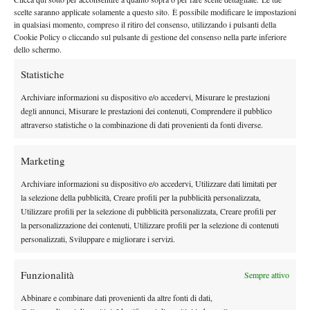
Nessun commento
scelte saranno applicate solamente a questo sito. È possibile modificare le impostazioni
Devi essere
connesso
per inviare un commento.
in qualsiasi momento, compreso il ritiro del consenso, utilizzando i pulsanti della
Cookie Policy o cliccando sul pulsante di gestione del consenso nella parte inferiore
dello schermo.
DI TENDENZA
Statistiche
Atp
News
Archiviare informazioni su dispositivo e/o accedervi, Misurare le prestazioni
Masters 1000 Montreal 2026: Darderi
degli annunci, Misurare le prestazioni dei contenuti, Comprendere il pubblico
rimonta Shang e vola agli ottavi
attraverso statistiche o la combinazione di dati provenienti da fonti diverse.
Marketing
Atp
News
Masters 1000 Montreal 2026: medical time
Archiviare informazioni su dispositivo e/o accedervi, Utilizzare dati limitati per
out per Shang contro Darderi
la selezione della pubblicità, Creare profili per la pubblicità personalizzata,
Utilizzare profili per la selezione di pubblicità personalizzata, Creare profili per
la personalizzazione dei contenuti, Utilizzare profili per la selezione di contenuti
News
Wta
personalizzati, Sviluppare e migliorare i servizi.
WTA 1000 Toronto 2026: pioggia pesante,
gioco sospeso
Funzionalità
Sempre attivo
Abbinare e combinare dati provenienti da altre fonti di dati,
Atp
News