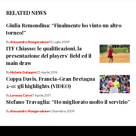
RELATED NEWS
Giulia Remondina: “Finalmente ho vinto un altro
torneo!”
By
Alessandro Nizegorodcew
13 Luglio 2009
ITF Chiasso: le qualificazioni, la
presentazione del players’ field ed il
main draw
By
Michele Galoppini
23 Aprile 2016
Coppa Davis, Francia-Gran Bretagna
2-0: gli highlights (VIDEO)
By
Lorenzo Carini
7 Aprile 2017
Stefano Travaglia: “Ho migliorato molto il servizio”
By
Alessandro Nizegorodcew
4 Dicembre 2009