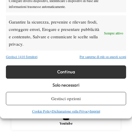
Collegare diversi dispositivi, Identificare i dispositivi in base alle
Masters 1000 Montreal 2026: Darderi
informazioni trasmesse automaticamente.
Shang inizia in ritardo per pioggia
Garantire la sicurezza, prevenire e rilevare frodi,
correggere errori, Erogare e presentare pubblicità
Sempre attivo
SOCIAL
e contenuto, Salvare e comunicare le scelte sulla
privacy.
Facebook
Gestisci 1410 fornitori
Per saperne di più su questi scopi
Continua
X
Solo necessari
Gestisci opzioni
Instagram
Cookie Policy
Dichiarazione sulla Privacy
Imprint
Youtube