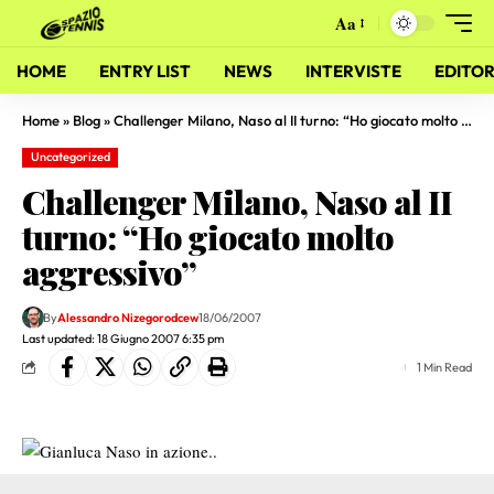
Aa
HOME
ENTRY LIST
NEWS
INTERVISTE
EDITOR
Home
»
Blog
»
Challenger Milano, Naso al II turno: “Ho giocato molto aggressivo”
Uncategorized
Challenger Milano, Naso al II
turno: “Ho giocato molto
aggressivo”
By
Alessandro Nizegorodcew
18/06/2007
Last updated: 18 Giugno 2007 6:35 pm
1 Min Read