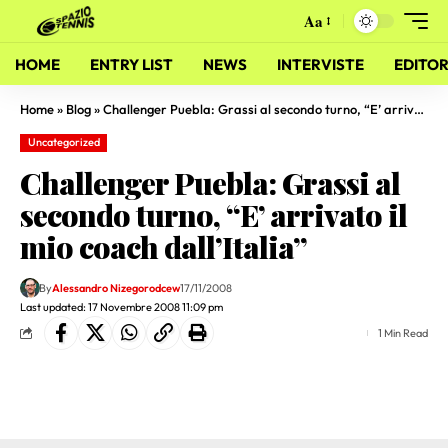
Aa
HOME
ENTRY LIST
NEWS
INTERVISTE
EDITOR
Home
»
Blog
»
Challenger Puebla: Grassi al secondo turno, “E’ arrivato il mio coach dall’Italia”
Uncategorized
Challenger Puebla: Grassi al
secondo turno, “E’ arrivato il
mio coach dall’Italia”
By
Alessandro Nizegorodcew
17/11/2008
Last updated: 17 Novembre 2008 11:09 pm
1 Min Read