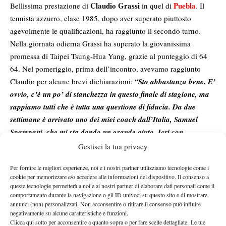
Claudio Grassi
Puebla
Bellissima prestazione di
in quel di
. Il
tennista azzurro, clase 1985, dopo aver superato piuttosto
agevolmente le qualificazioni, ha raggiunto il secondo turno.
Nella giornata odierna Grassi ha superato la giovanissima
promessa di Taipei Tsung-Hua Yang, grazie al punteggio di 64
64. Nel pomeriggio, prima dell’incontro, avevamo raggiunto
Claudio per alcune brevi dichiarazioni: “
Sto abbastanza bene. E’
ovvio, c’è un po’ di stanchezza in questo finale di stagione, ma
sappiamo tutti che è tutta una questione di fiducia. Da due
settimane è arrivato uno dei miei coach dall’Italia, Samuel
Spampani, che mi sta dando un grande aiuto. Ieri con
Obradovic è stata una partita molto tesa sul piano dei nervi; sul
Gestisci la tua privacy
piano tennistico ho dimostrato di aver raggiunto un buon
Per fornire le migliori esperienze, noi e i nostri partner utilizziamo tecnologie come i
livello.
“
cookie per memorizzare e/o accedere alle informazioni del dispositivo. Il consenso a
queste tecnologie permetterà a noi e ai nostri partner di elaborare dati personali come il
comportamento durante la navigazione o gli ID univoci su questo sito e di mostrare
annunci (non) personalizzati. Non acconsentire o ritirare il consenso può influire
negativamente su alcune caratteristiche e funzioni.
Clicca qui sotto per acconsentire a quanto sopra o per fare scelte dettagliate. Le tue