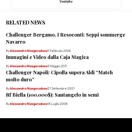
Youtube
RELATED NEWS
Challenger Bergamo, I Resoconti: Seppi sommerge
Navarro
By
Alessandro Nizegorodcew
5 Febbraio 2008
Immagini e Video dalla Caja Magica
By
Alessandro Nizegorodcew
3 Maggio 2011
Challenger Napoli: Cipolla supera Aldi “Match
molto duro”
By
Alessandro Nizegorodcew
27 Settembre 2007
Itf Biella (100.000$): Santangelo in semi
By
Alessandro Nizegorodcew
18 Luglio 2008