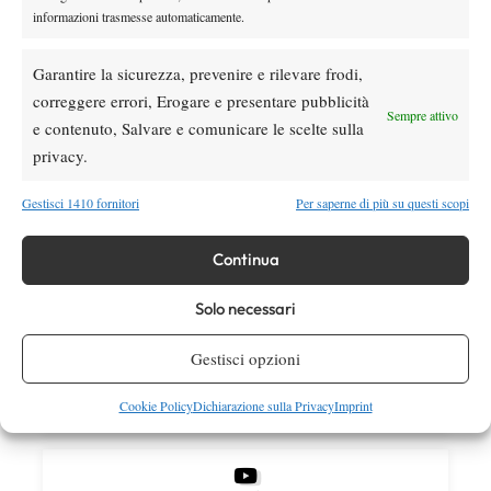
informazioni trasmesse automaticamente.
Atp
News
Masters 1000 Montreal 2026: Darderi
Garantire la sicurezza, prevenire e rilevare frodi,
ottiene il secondo quarto di finale 1000
correggere errori, Erogare e presentare pubblicità
consecutivo
Sempre attivo
e contenuto, Salvare e comunicare le scelte sulla
privacy.
SOCIAL
Gestisci 1410 fornitori
Per saperne di più su questi scopi
Facebook
Continua
Solo necessari
X
Gestisci opzioni
Cookie Policy
Dichiarazione sulla Privacy
Imprint
Instagram