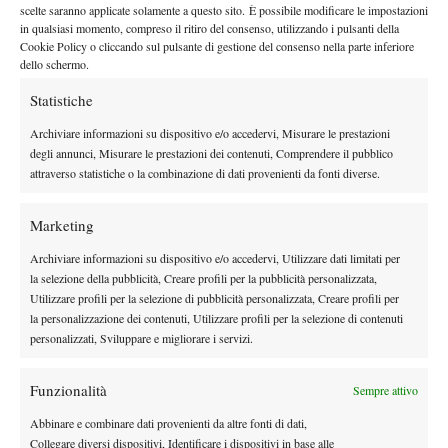
scelte saranno applicate solamente a questo sito. È possibile modificare le impostazioni
in qualsiasi momento, compreso il ritiro del consenso, utilizzando i pulsanti della
Nessun commento
Cookie Policy o cliccando sul pulsante di gestione del consenso nella parte inferiore
Devi essere
connesso
per inviare un commento.
dello schermo.
Statistiche
Archiviare informazioni su dispositivo e/o accedervi, Misurare le prestazioni
DI TENDENZA
degli annunci, Misurare le prestazioni dei contenuti, Comprendere il pubblico
News
Wta
attraverso statistiche o la combinazione di dati provenienti da fonti diverse.
WTA 1000 Toronto 2026, Alexandrova
elimina Sabalenka: sfiderà Svitolina ai quarti
Marketing
Archiviare informazioni su dispositivo e/o accedervi, Utilizzare dati limitati per
News
Wta
la selezione della pubblicità, Creare profili per la pubblicità personalizzata,
Pegula ko a Toronto: Shnaider vola ai quarti
Utilizzare profili per la selezione di pubblicità personalizzata, Creare profili per
la personalizzazione dei contenuti, Utilizzare profili per la selezione di contenuti
personalizzati, Sviluppare e migliorare i servizi.
Atp
News
Funzionalità
Sempre attivo
Pioggia a Montreal: Nakashima-
Rinderknech interrotta, slittano anche
Abbinare e combinare dati provenienti da altre fonti di dati,
Jodar-Lehecka e Fils-Norrie
Collegare diversi dispositivi, Identificare i dispositivi in base alle