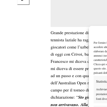
Francesc
Grande prestazione di
tennista laziale ha raggiunto i qu
Per fornire 
giocatori come l’uzbeko Dustov e
accedere all
elaborare d
di oggi con Crivoi, battuto in d
annunci (no
caratteristi
Francesco mi diceva di essere in
Clicca qui s
mi diceva di essere pronto. I pr
questo sito.
pulsanti del
ad un passo e con qualche punto 
Statisti
dell’Australian Open non sembra
campo per il torneo di doppio, 
Archiviar
prestazio
dichiarazione: “
Sto giocando ver
fonti dive
non arrivavano. Alla fine il la