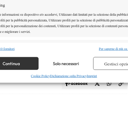
ing
la semplice con il francese Montcourt, finalista in
 informazioni su dispositivo e/o accedervi, Utilizzare dati limitati per la selezione della pubblici
fili per la pubblicità personalizzata, Utilizzare profili per la selezione di pubblicità personalizzat
 transalpino non sta attraversando un ottimo periodo
fili per la personalizzazione dei contenuti, Utilizzare profili per la selezione di contenuti persona
sempre risvegliarsi dal torpore. Oggi ha battuto il
 e migliorare i servizi.
’altro Brizzi ci ha dichiarato: “
Sto bene e mi sento
alità
Semp
 oggi però perchè ero avanti 4-1 nel primo set e 2-0
0 fornitori
Per saperne di più su
 combinare dati provenienti da altre fonti di dati, Collegare diversi dispositivi,
do a Manerbio
“
re i dispositivi in base alle informazioni trasmesse automaticamente.
Continua
Solo necessari
Gestisci opzi
re la sicurezza, prevenire e rilevare frodi, correggere errori,
Cookie Policy
Dichiarazione sulla Privacy
Imprint
 e presentare pubblicità e contenuto, Salvare e comunicare le
Facebook
Semp
sulla privacy.