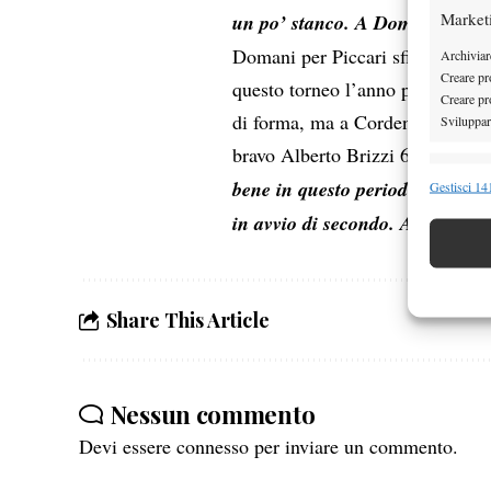
Market
un po’ stanco. A Domani!
“
Domani per Piccari sfida per nul
Archiviare
Creare pro
questo torneo l’anno passato. Il
Creare pro
di forma, ma a Cordenons sembra 
Sviluppare
bravo Alberto Brizzi 64 75. Tra l
Funzion
bene in questo periodo. Peccato
Gestisci 141
Abbinare e
in avvio di secondo. Adesso va
Identifica
Garanti
Share This Article
Erogare
scelte 
Nessun commento
Devi essere
connesso
per inviare un commento.