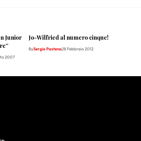
n Junior
Jo-Wilfried al numero cinque!
bre”
By
Sergio Pastena
28 Febbraio 2012
sto 2007