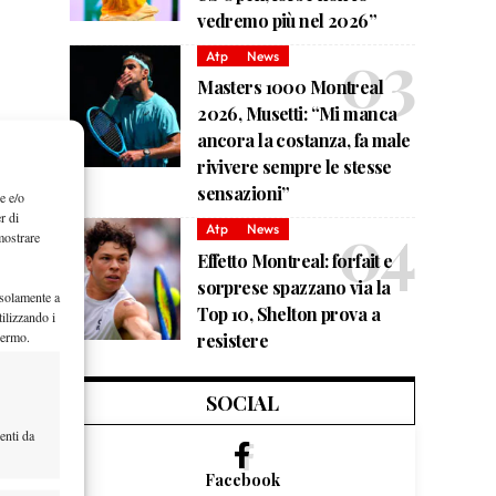
vedremo più nel 2026”
Atp
News
Masters 1000 Montreal
2026, Musetti: “Mi manca
ancora la costanza, fa male
rivivere sempre le stesse
sensazioni”
e e/o
r di
Atp
News
mostrare
Effetto Montreal: forfait e
sorprese spazzano via la
 solamente a
Top 10, Shelton prova a
ilizzando i
hermo.
resistere
SOCIAL
enti da
Facebook