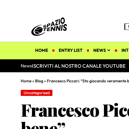
HOME
ENTRY LIST
NEWS
INT
ISCRIVITI AL NOSTRO CANALE YOUTUBE
News
Home
»
Blog
»
Francesco Piccari: “Sto giocando veramente 
Uncategorized
Francesco Pic
bene”