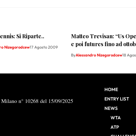
ennis: Si Riparte..
Matteo Trevisan: “Us Ope
e poi futures fino ad otto
ro Nizegorodcew
17 Agosto 2009
By
Alessandro Nizegorodcew
18 Ago
HOME
ENTRY LIST
b Milano n° 10268 del 15/09/2025
NEWS
WTA
ATP