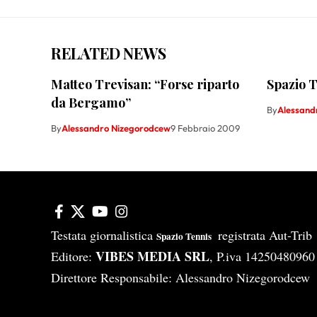
RELATED NEWS
Matteo Trevisan: “Forse riparto
Spazio T
da Bergamo”
By
Alessand
By
Alessandro Nizegorodcew
9 Febbraio 2009
Testata giornalistica
registrata Aut-Tri
Spazio Tennis
VIBES MEDIA SRL
Editore:
, P.iva 14250480960
Direttore Responsabile: Alessandro Nizegorodcew