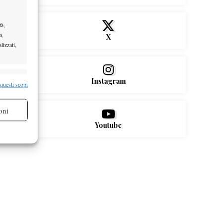
tà,
a,
X
lizzati,
Instagram
re attivo
 questi scopi
oni
Youtube
re attivo