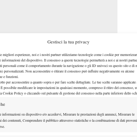
o Piccari
, finalmente, in quel di Cordenons. Il
Gestisci la tua privacy
arti di finale; superati nell’ordine due buoni
le migliori esperienze, noi e i nostri partner utilizziamo tecnologie come i cookie per memorizzar
 il romeno Crivoi. Ottima in particolare la vittoria
e informazioni del dispositivo. Il consenso a queste tecnologie permetterà a noi e ai nostri partne
ati personali come il comportamento durante la navigazione o gli ID univoci su questo sito e di 
ue set piuttosto nettamente. Era da tempo che
n) personalizzati. Non acconsentire o ritirare il consenso può influire negativamente su alcune
che e funzioni.
 fiducia, mi diceva che il suo tennis stava crescendo,
otto per acconsentire a quanto sopra o per fare scelte dettagliate. Le tue scelte saranno applicate
imi 300 del mondo, dopo questo ottimo risultato sono
 È possibile modificare le impostazioni in qualsiasi momento, compreso il ritiro del consenso, ut
la Cookie Policy o cliccando sul pulsante di gestione del consenso nella parte inferiore dello sc
pesante la partecipazione al torneo di qualificazione
che
 un miraggio. Pochi minuti fa, prima di scendere in
abbiamo raggiunto Francesco Piccari per una rapida
e informazioni su dispositivo e/o accedervi, Misurare le prestazioni degli annunci, Misurare le
ni dei contenuti, Comprendere il pubblico attraverso statistiche o la combinazione di dati proveni
amente bene; è un po’ che lo dico ma i risultati
rse.
voro paga! Spero di continuare così anche se sono