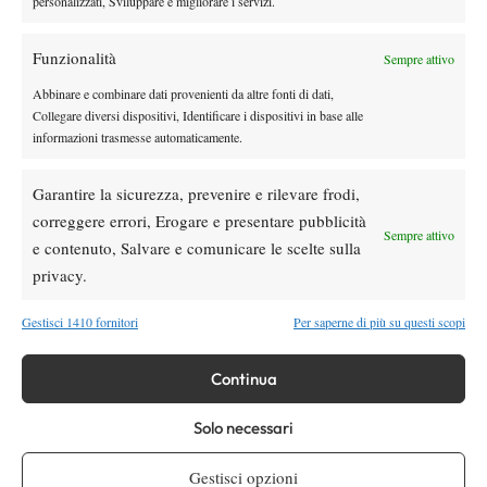
personalizzati, Sviluppare e migliorare i servizi.
Funzionalità
Sempre attivo
Abbinare e combinare dati provenienti da altre fonti di dati,
Collegare diversi dispositivi, Identificare i dispositivi in base alle
informazioni trasmesse automaticamente.
Garantire la sicurezza, prevenire e rilevare frodi,
correggere errori, Erogare e presentare pubblicità
Sempre attivo
e contenuto, Salvare e comunicare le scelte sulla
privacy.
Gestisci 1410 fornitori
Per saperne di più su questi scopi
Nessun commento
Devi essere
connesso
per inviare un commento.
Continua
Solo necessari
DI TENDENZA
Gestisci opzioni
News