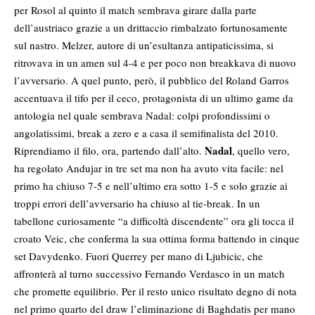
per Rosol al quinto il match sembrava girare dalla parte
dell’austriaco grazie a un drittaccio rimbalzato fortunosamente
sul nastro. Melzer, autore di un’esultanza antipaticissima, si
ritrovava in un amen sul 4-4 e per poco non breakkava di nuovo
l’avversario. A quel punto, però, il pubblico del Roland Garros
accentuava il tifo per il ceco, protagonista di un ultimo game da
antologia nel quale sembrava Nadal: colpi profondissimi o
angolatissimi, break a zero e a casa il semifinalista del 2010.
Nadal
Riprendiamo il filo, ora, partendo dall’alto.
, quello vero,
ha regolato Andujar in tre set ma non ha avuto vita facile: nel
primo ha chiuso 7-5 e nell’ultimo era sotto 1-5 e solo grazie ai
troppi errori dell’avversario ha chiuso al tie-break. In un
tabellone curiosamente “a difficoltà discendente” ora gli tocca il
croato Veic, che conferma la sua ottima forma battendo in cinque
set Davydenko. Fuori Querrey per mano di Ljubicic, che
affronterà al turno successivo Fernando Verdasco in un match
che promette equilibrio. Per il resto unico risultato degno di nota
nel primo quarto del draw l’eliminazione di Baghdatis per mano