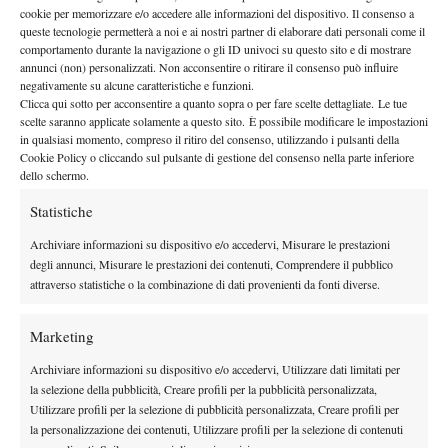
cookie per memorizzare e/o accedere alle informazioni del dispositivo. Il consenso a
Fognini
Benneteau. Chi ha fatto meglio di tutti, però, è stato
, che
queste tecnologie permetterà a noi e ai nostri partner di elaborare dati personali come il
ha schiantato un pessimo Robert con un eloquente 6-2 6-1 6-0.
comportamento durante la navigazione o gli ID univoci su questo sito e di mostrare
Per Fabio è una grossa occasione: ora gli tocca Garcia-Lopez,
annunci (non) personalizzati. Non acconsentire o ritirare il consenso può influire
negativamente su alcune caratteristiche e funzioni.
reduce da una maratona con Ilhan e poi eventualmente uno tra
Clicca qui sotto per acconsentire a quanto sopra o per fare scelte dettagliate. Le tue
Montanes e Youzhny. Per un ottavo di finale di uno Slam sarebbe
scelte saranno applicate solamente a questo sito. È possibile modificare le impostazioni
in qualsiasi momento, compreso il ritiro del consenso, utilizzando i pulsanti della
grasso che cola…
Cookie Policy o cliccando sul pulsante di gestione del consenso nella parte inferiore
dello schermo.
Statistiche
Archiviare informazioni su dispositivo e/o accedervi, Misurare le prestazioni
degli annunci, Misurare le prestazioni dei contenuti, Comprendere il pubblico
attraverso statistiche o la combinazione di dati provenienti da fonti diverse.
Marketing
Archiviare informazioni su dispositivo e/o accedervi, Utilizzare dati limitati per
la selezione della pubblicità, Creare profili per la pubblicità personalizzata,
Utilizzare profili per la selezione di pubblicità personalizzata, Creare profili per
la personalizzazione dei contenuti, Utilizzare profili per la selezione di contenuti