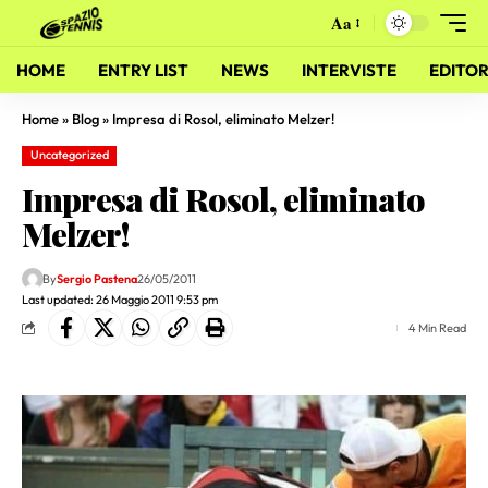
Aa
HOME
ENTRY LIST
NEWS
INTERVISTE
EDITOR
Home
»
Blog
»
Impresa di Rosol, eliminato Melzer!
Uncategorized
Impresa di Rosol, eliminato
Melzer!
By
Sergio Pastena
26/05/2011
Last updated: 26 Maggio 2011 9:53 pm
4 Min Read