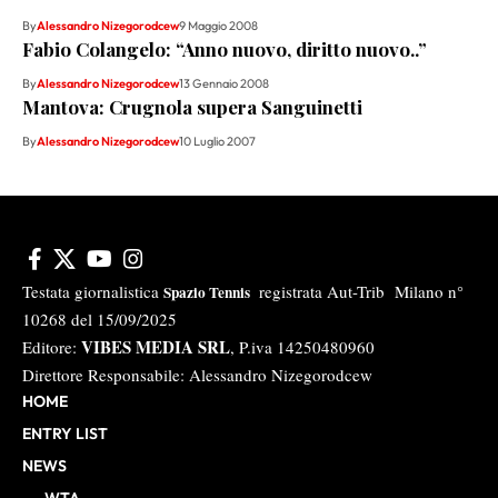
By
Alessandro Nizegorodcew
9 Maggio 2008
Fabio Colangelo: “Anno nuovo, diritto nuovo..”
By
Alessandro Nizegorodcew
13 Gennaio 2008
Mantova: Crugnola supera Sanguinetti
By
Alessandro Nizegorodcew
10 Luglio 2007
Testata giornalistica
registrata Aut-Trib Milano n°
Spazio Tennis
10268 del 15/09/2025
VIBES MEDIA SRL
Editore:
, P.iva 14250480960
Direttore Responsabile: Alessandro Nizegorodcew
HOME
ENTRY LIST
NEWS