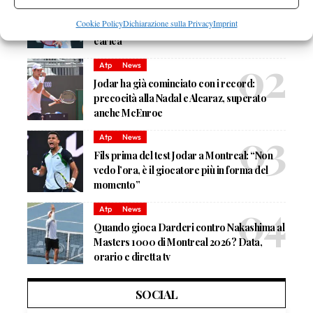
Masters 1000 Montreal 2026: Fonseca
Cookie Policy
Dichiarazione sulla Privacy
Imprint
sbatte su Shelton, avanza il campione in
carica
Atp
News
Jodar ha già cominciato con i record:
precocità alla Nadal e Alcaraz, superato
anche McEnroe
Atp
News
Fils prima del test Jodar a Montreal: “Non
vedo l’ora, è il giocatore più in forma del
momento”
Atp
News
Quando gioca Darderi contro Nakashima al
Masters 1000 di Montreal 2026? Data,
orario e diretta tv
SOCIAL