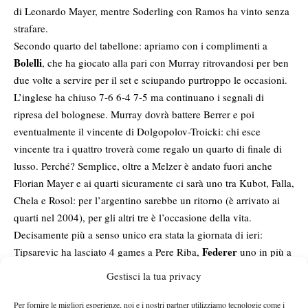
di Leonardo Mayer, mentre Soderling con Ramos ha vinto senza
strafare.
Secondo quarto del tabellone: apriamo con i complimenti a
Bolelli
, che ha giocato alla pari con Murray ritrovandosi per ben
due volte a servire per il set e sciupando purtroppo le occasioni.
L’inglese ha chiuso 7-6 6-4 7-5 ma continuano i segnali di
ripresa del bolognese. Murray dovrà battere Berrer e poi
eventualmente il vincente di Dolgopolov-Troicki: chi esce
vincente tra i quattro troverà come regalo un quarto di finale di
lusso. Perché? Semplice, oltre a Melzer è andato fuori anche
Florian Mayer e ai quarti sicuramente ci sarà uno tra Kubot, Falla,
Chela e Rosol: per l’argentino sarebbe un ritorno (è arrivato ai
quarti nel 2004), per gli altri tre è l’occasione della vita.
Decisamente più a senso unico era stata la giornata di ieri:
Federer
Tipsarevic ha lasciato 4 games a Pere Riba,
uno in più a
Djokovic
Teixeira, Bellucci purtroppo solo 7 a Seppi,
8 ad
Gestisci la tua privacy
Hanescu (che però si è ritirato), Del Potro, Ferrer e Wawrinka ne
han ceduti 9 rispettivamente contro Kavcic, Schoorel e
Per fornire le migliori esperienze, noi e i nostri partner utilizziamo tecnologie come i