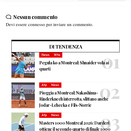
Nessun commento
Devi essere
connesso
per inviare un commento.
DI TENDENZA
News
Wta
Pegula ko a Montreal: Shnaider vola ai
quarti
Atp
News
Pioggia a Montreal: Nakashima-
Rinderknech interrotta, slittano anche
Jodar-Lehecka e Fils-Norrie
Atp
News
Masters 1000 Montreal 2026: Darderi
ottiene il secondo quarto di finale 1000