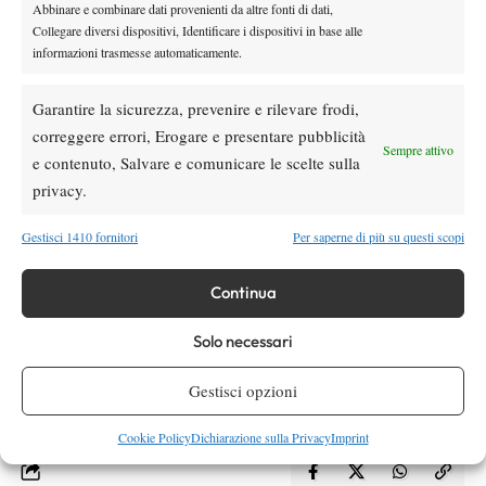
Abbinare e combinare dati provenienti da altre fonti di dati,
numero 4 Kristina
singolare arrendendosi solo alla russa
Collegare diversi dispositivi, Identificare i dispositivi in base alle
Kislyak
Veronika
, mentre nel doppio insieme alla compagna
informazioni trasmesse automaticamente.
Pepelyaeva
si è trovata a due soli punti dal successo finale,
Gemma Heath e
cedendo al binomio numero 2 del seeding
Garantire la sicurezza, prevenire e rilevare frodi,
Molly Helgesson
solo per 6-3 5-7 10-8.
correggere errori, Erogare e presentare pubblicità
Sempre attivo
Da segnalare anche il quarto di finale raggiunto da un’altra
e contenuto, Salvare e comunicare le scelte sulla
azzurra, la 15enne Enola Chiesa
G4 “ITF U18
, che nel
privacy.
Empire Cup 2016” di Trnava in Slovacchia
ha superato la
Izabela Gabriela Novac
rumena
per 6-2 6-2 e la tennista di casa
Gestisci 1410 fornitori
Per saperne di più su questi scopi
Stella Kovacicova
per 6-4 1-6 7-6(3) prima di arrendersi alla
Vanesa Nikolovova.
ceca
Continua
Solo necessari
TAGGED:
ITF Junior
Itf under 18
Gestisci opzioni
Cookie Policy
Dichiarazione sulla Privacy
Imprint