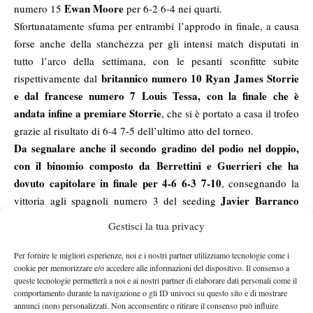
Ewan Moore
numero 15
per 6-2 6-4 nei quarti.
Sfortunatamente sfuma per entrambi l’approdo in finale, a causa
forse anche della stanchezza per gli intensi match disputati in
tutto l’arco della settimana, con le pesanti sconfitte subite
britannico numero 10 Ryan James Storrie
rispettivamente dal
e dal francese numero 7 Louis Tessa, con la finale che è
andata infine a premiare Storrie
, che si è portato a casa il trofeo
grazie al risultato di 6-4 7-5 dell’ultimo atto del torneo.
Da segnalare anche il secondo gradino del podio nel doppio,
con il binomio composto da Berrettini e Guerrieri che ha
dovuto capitolare in finale per 4-6 6-3 7-10
, consegnando la
Javier Barranco
vittoria agli spagnoli numero 3 del seeding
Cosano e Eduard Guell Bartrina.
Gestisci la tua privacy
Successo nel doppio che sfuma anche per Tatiana Pieri
che,
giunta in finale insieme alla spagnola sua compagna di doppio
Per fornire le migliori esperienze, noi e i nostri partner utilizziamo tecnologie come i
cookie per memorizzare e/o accedere alle informazioni del dispositivo. Il consenso a
Eva Guerrero Alvarez
, ha visto svanire la vittoria finale dopo la
queste tecnologie permetterà a noi e ai nostri partner di elaborare dati personali come il
I
rina Cantos Siemers e
sconfitta subita per 6-4 6-2 dalla tedesca
comportamento durante la navigazione o gli ID univoci su questo sito e di mostrare
la svizzera Simona Waltert.
annunci (non) personalizzati. Non acconsentire o ritirare il consenso può influire