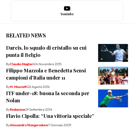
Youtube
RELATED NEWS
Darcis, lo squalo di cristallo su cui
punta il Belgio
By
Claudio Maglieri
24 Novembre 2015
Filippo Mazzola e Benedetta Sensi
campioni d’Italia under 11
By
M. Mosciatti
26 Agosto 2016
ITF under-18: buona la seconda per
Nolan
By
Redazione
29 Settembre 2014
Flavio Cipolla: “Una vittoria speciale”
By
Alessandro Nizegorodcew
7 Gennaio 2009