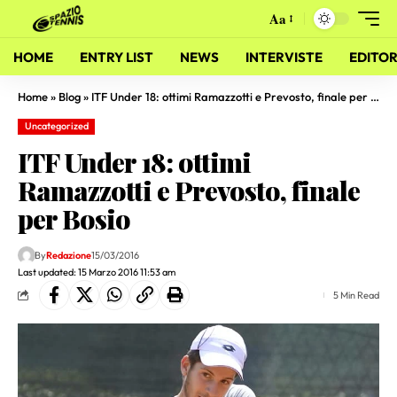
Aa
HOME
ENTRY LIST
NEWS
INTERVISTE
EDITOR
Home
»
Blog
»
ITF Under 18: ottimi Ramazzotti e Prevosto, finale per Bosio
Uncategorized
ITF Under 18: ottimi
Ramazzotti e Prevosto, finale
per Bosio
By
Redazione
15/03/2016
Last updated: 15 Marzo 2016 11:53 am
5 Min Read