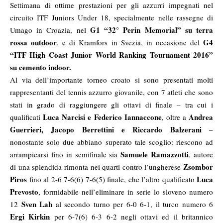
Settimana di ottime prestazioni per gli azzurri impegnati nel
circuito ITF Juniors Under 18, specialmente nelle rassegne di
G1 “32° Perin Memorial” su terra
Umago in Croazia, nel
rossa outdoor
G4
, e di Kramfors in Svezia, in occasione del
“ITF High Coast Junior World Ranking Tournament 2016”
su cemento indoor.
Al via dell’importante torneo croato si sono presentati molti
rappresentanti del tennis azzurro giovanile, con 7 atleti che sono
stati in grado di raggiungere gli ottavi di finale – tra cui i
Luca Narcisi e Federico Iannaccone
Andrea
qualificati
, oltre a
Guerrieri, Jacopo Berrettini e Riccardo Balzerani
–
nonostante solo due abbiano superato tale scoglio: riescono ad
Samuele Ramazzotti
arrampicarsi fino in semifinale sia
, autore
Zsombor
di una splendida rimonta nei quarti contro l’ungherese
Piros
Luca
fino al 2-6 7-6(6) 7-6(5) finale, che l’altro qualificato
Prevosto
, formidabile nell’eliminare in serie lo sloveno numero
Sven Lah
12
al secondo turno per 6-0 6-1, il turco numero 6
Ergi Kirkin
per 6-7(6) 6-3 6-2 negli ottavi ed il britannico