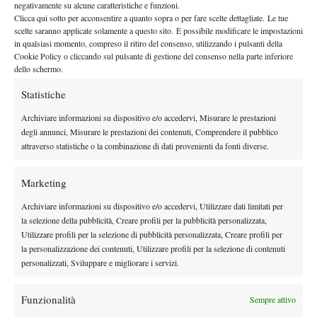
negativamente su alcune caratteristiche e funzioni.
Prestazione davvero eccellente per il classe 2000 Gabriele
Clicca qui sotto per acconsentire a quanto sopra o per fare scelte dettagliate. Le tue
Bosio
in quel di Kramfors, con l’azzurro che è riuscito a superare
scelte saranno applicate solamente a questo sito. È possibile modificare le impostazioni
in qualsiasi momento, compreso il ritiro del consenso, utilizzando i pulsanti della
agevolmente le prime fasi del torneo, sconfiggendo tra gli altri lo
Cookie Policy o cliccando sul pulsante di gestione del consenso nella parte inferiore
numero 8 del seeding Jack Pulliam
statunitense
per 6-2 6-1 nel
dello schermo.
secondo turno e spazzando letteralmente via l’estone prima testa
Statistiche
Kristofer Siimar
di serie
nei quarti con un doppio 6-0 davvero
da incorniciare. Un’altra grande prestazione è giunta in
Archiviare informazioni su dispositivo e/o accedervi, Misurare le prestazioni
degli annunci, Misurare le prestazioni dei contenuti, Comprendere il pubblico
numero 4 danese Patrick Kristensen
semifinale contro il forte
,
attraverso statistiche o la combinazione di dati provenienti da fonti diverse.
con Bosio che si è imposto per 7-6(7) 4-6 7-5 dopo un match
estremamente complicato che gli ha valso comunque l’accesso in
Marketing
finale: nonostante fosse acceduto al main draw grazie ad una
è stato il russo Timofey Skatov, classe 2001, ad
wild card,
Archiviare informazioni su dispositivo e/o accedervi, Utilizzare dati limitati per
la selezione della pubblicità, Creare profili per la pubblicità personalizzata,
affrontare e battere Bosio in finale
, confermando quanto di
Utilizzare profili per la selezione di pubblicità personalizzata, Creare profili per
ottimo fatto vedere durante tutto l’arco della settimana e non
la personalizzazione dei contenuti, Utilizzare profili per la selezione di contenuti
togliendo all’azzurro alcuna soddisfazione per il grande
personalizzati, Sviluppare e migliorare i servizi.
traguardo raggiunto senza dubbio con merito.
Nel femminile è riuscita a distinguersi positivamente la classe
Funzionalità
Sempre attivo
2000 Giulia La Rocca
, la quale ha raggiunto i quarti di finale in