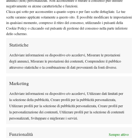
annunci (non) personalizzati. Non acconsentire o ritirare il consenso può influire
negativamente su alcune caratteristiche e funzioni.
Clicca qui sotto per acconsentire a quanto sopra o per fare scelte dettagliate. Le tue
scelte saranno applicate solamente a questo sito. È possibile modificare le impostazioni
in qualsiasi momento, compreso il ritiro del consenso, utilizzando i pulsanti della
Nessun commento
Cookie Policy o cliccando sul pulsante di gestione del consenso nella parte inferiore
Devi essere
connesso
per inviare un commento.
dello schermo.
Statistiche
DI TENDENZA
Archiviare informazioni su dispositivo e/o accedervi, Misurare le prestazioni
degli annunci, Misurare le prestazioni dei contenuti, Comprendere il pubblico
Atp
News
attraverso statistiche o la combinazione di dati provenienti da fonti diverse.
Masters 1000 Montreal 2026: Tien più forte
dei crampi, supera Paul e vola agli ottavi
Marketing
(VIDEO)
Archiviare informazioni su dispositivo e/o accedervi, Utilizzare dati limitati per
News
la selezione della pubblicità, Creare profili per la pubblicità personalizzata,
Grant si racconta: “Wimbledon è stato il
Utilizzare profili per la selezione di pubblicità personalizzata, Creare profili per
torneo delle prime volte. Ora cerco di
la personalizzazione dei contenuti, Utilizzare profili per la selezione di contenuti
avvicinarmi alla Top 100”
personalizzati, Sviluppare e migliorare i servizi.
News
Funzionalità
Sempre attivo
Wilson celebra Federer: ecco la RF 01 Pro