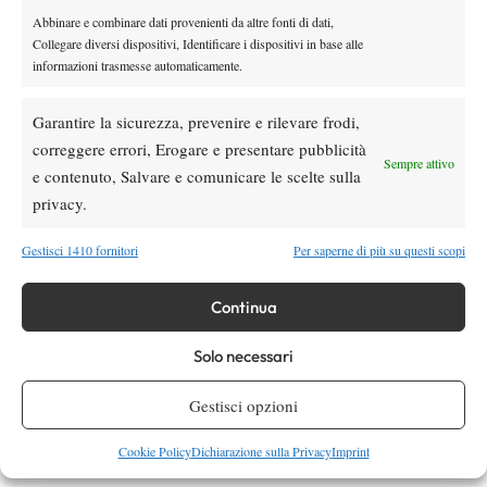
Hall of Fame 2026
Abbinare e combinare dati provenienti da altre fonti di dati,
Collegare diversi dispositivi, Identificare i dispositivi in base alle
informazioni trasmesse automaticamente.
News
Marco Panichi: “Sinner e Djokovic? Due
Garantire la sicurezza, prevenire e rilevare frodi,
ragazzi normalissimi, ossessionati dal
correggere errori, Erogare e presentare pubblicità
tennis”
Sempre attivo
e contenuto, Salvare e comunicare le scelte sulla
privacy.
SOCIAL
Gestisci 1410 fornitori
Per saperne di più su questi scopi
Facebook
Continua
Solo necessari
X
Gestisci opzioni
Cookie Policy
Dichiarazione sulla Privacy
Imprint
Instagram