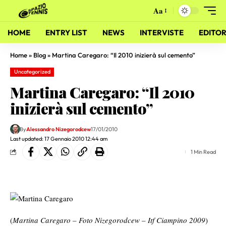
Aa
HOME
ENTRY LIST
NEWS
INTERVISTE
EDITOR
Home
»
Blog
»
Martina Caregaro: “Il 2010 inizierà sul cemento”
Uncategorized
Martina Caregaro: “Il 2010
inizierà sul cemento”
By
Alessandro Nizegorodcew
17/01/2010
Last updated: 17 Gennaio 2010 12:44 am
1 Min Read
(
Martina Caregaro – Foto Nizegorodcew – Itf Ciampino 2009
)