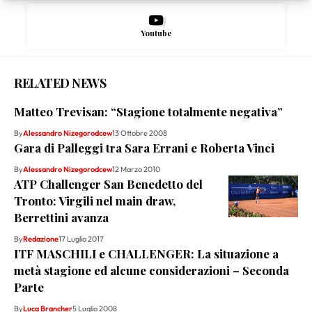
Youtube
RELATED NEWS
Matteo Trevisan: “Stagione totalmente negativa”
By
Alessandro Nizegorodcew
13 Ottobre 2008
Gara di Palleggi tra Sara Errani e Roberta Vinci
By
Alessandro Nizegorodcew
12 Marzo 2010
ATP Challenger San Benedetto del
Tronto: Virgili nel main draw,
Berrettini avanza
By
Redazione
17 Luglio 2017
ITF MASCHILI e CHALLENGER: La situazione a
metà stagione ed alcune considerazioni – Seconda
Parte
By
Luca Brancher
5 Luglio 2008