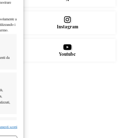
mostrare
 solamente a
ilizzando i
Instagram
hermo.
Youtube
enti da
tà,
a,
lizzati,
re attivo
 questi scopi