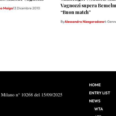
Vagnozzi supera Bemelm
ppo Maiga
13 Dicembre 2010
“Buon match”
By
Alessandro Nizegorodcew
4 Genn
HOME
ENTRY LIST
b Milano n° 10268 del 15/09/2025
NEWS
WTA