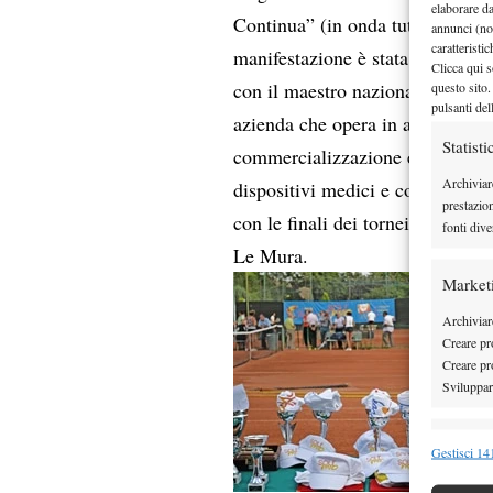
elaborare d
Continua” (in onda tutti i giorn
annunci (no
caratteristi
manifestazione è stata organizzat
Clicca qui s
con il maestro nazionale Alessi
questo sito.
pulsanti del
azienda che opera in ambito nazi
Statisti
commercializzazione e distribuzio
Archiviar
dispositivi medici e cosmetici. N
prestazio
con le finali dei tornei di terza 
fonti dive
Le Mura.
Market
Archiviare
Creare pro
Creare pro
Sviluppare
Funzion
Gestisci 141
Abbinare e