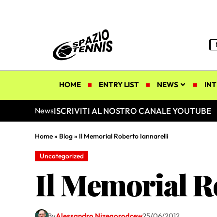
HOME
ENTRY LIST
NEWS
INT
ISCRIVITI AL NOSTRO CANALE YOUTUBE
News
Home
»
Blog
»
Il Memorial Roberto Iannarelli
Uncategorized
Il Memorial R
By
Alessandro Nizegorodcew
25/06/2012