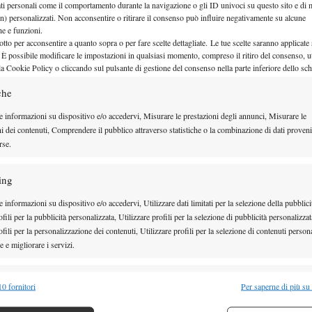
ati personali come il comportamento durante la navigazione o gli ID univoci su questo sito e di 
i dalle 14 alle 18 su Radio Manà Manà Sport). La
n) personalizzati. Non acconsentire o ritirare il consenso può influire negativamente su alcune
che e funzioni.
a dal giudice arbitro Stefano Idini in collaborazione
otto per acconsentire a quanto sopra o per fare scelte dettagliate. Le tue scelte saranno applicate
o Maggiore. Importante il supporto della HC Welth,
 È possibile modificare le impostazioni in qualsiasi momento, compreso il ritiro del consenso, ut
la Cookie Policy o cliccando sul pulsante di gestione del consenso nella parte inferiore dello sc
onale ed internazionale nel settore di produzione,
che
ne di prodotti dietetici, integratori alimentari,
e informazioni su dispositivo e/o accedervi, Misurare le prestazioni degli annunci, Misurare le
onostante il sole cocente, una giornata di bel tennis,
ni dei contenuti, Comprendere il pubblico attraverso statistiche o la combinazione di dati proveni
categoria, oltre ai match tra i ragazzi under del circolo
rse.
ing
 informazioni su dispositivo e/o accedervi, Utilizzare dati limitati per la selezione della pubblici
fili per la pubblicità personalizzata, Utilizzare profili per la selezione di pubblicità personalizzat
fili per la personalizzazione dei contenuti, Utilizzare profili per la selezione di contenuti persona
 e migliorare i servizi.
alità
Semp
0 fornitori
Per saperne di più su
 combinare dati provenienti da altre fonti di dati, Collegare diversi dispositivi,