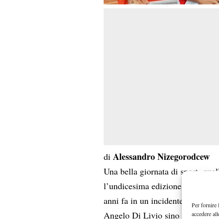
Alessandro Nizegorodcew
di
Una bella giornata di sport, que
Memor
l’undicesima edizione del
anni fa in un incidente), tanti i
Per fornire 
Angelo Di Livio sino a Max Legg
accedere all