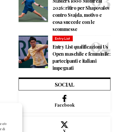
Masters 1000 Montreal
2026: ritiro per Shapovalov
contro Svajda, motivo e
cosa succede con le
scommesse
Entry List
Entry List qualificazioni Us
Open maschile e femminile:
partecipanti e italiani
impegnati
SOCIAL
Facebook
e e/o
r di
X