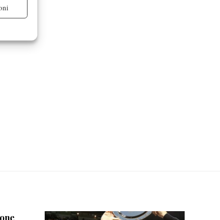
oni
re attivo
mone