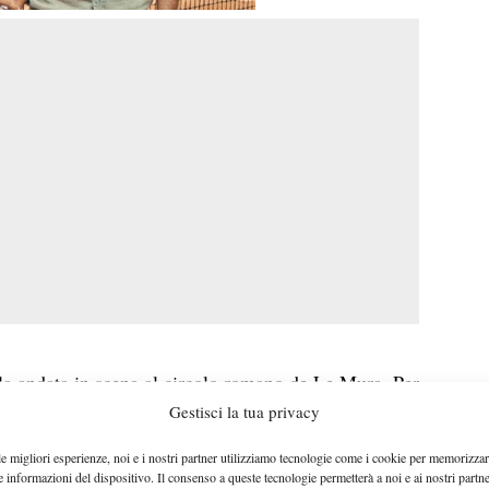
lla andata in scena al circolo romano de Le Mura. Per
Gestisci la tua privacy
ial Roberto Iannarelli
(ragazzo scomparso 12
 personaggi presenti nel club di via Piegaro, da
le migliori esperienze, noi e i nostri partner utilizziamo tecnologie come i cookie per memorizzar
eri, conduttore della trasmissione “1927, La Storia
e informazioni del dispositivo. Il consenso a queste tecnologie permetterà a noi e ai nostri partne