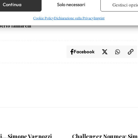
re i dispositivi in base alle informazioni trasmesse automaticamente.
Continua
Solo necessari
Gestisci opzi
re la sicurezza, prevenire e rilevare frodi, correggere errori,
Cookie Policy
Dichiarazione sulla Privacy
Imprint
erto Iannarelli
 e presentare pubblicità e contenuto, Salvare e comunicare le
Semp
sulla privacy.
Facebook
di… Simone Vagnozzi
Challenger Noumea: Si