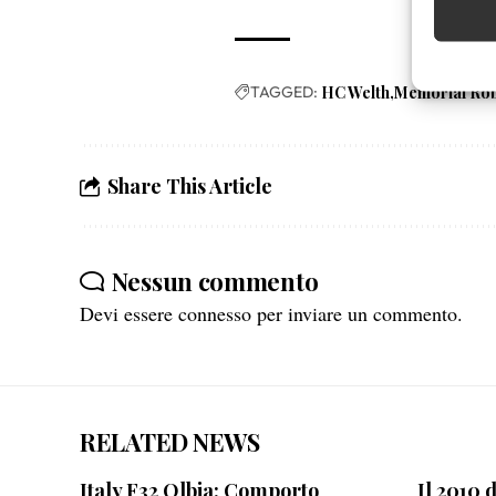
Identifica
Garanti
TAGGED:
HC Welth
Memorial Rob
Erogare
scelte 
Share This Article
Nessun commento
Devi essere
connesso
per inviare un commento.
RELATED NEWS
Italy F32 Olbia: Comporto
Il 2010 