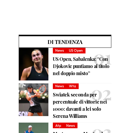
DI TENDENZA
News
US Open
US Open, Sabalenka: “Con
Djokovic puntiamo al titolo
nel doppio misto”
News
Wta
Swiatek seconda per
percentuale di vittorie nei
1000: davanti a lei solo
Serena Williams
Atp
News