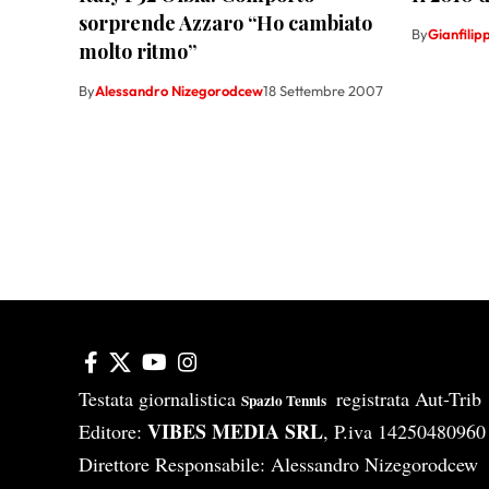
sorprende Azzaro “Ho cambiato
By
Gianfili
molto ritmo”
By
Alessandro Nizegorodcew
18 Settembre 2007
Testata giornalistica
registrata Aut-Tri
Spazio Tennis
VIBES MEDIA SRL
Editore:
, P.iva 14250480960
Direttore Responsabile: Alessandro Nizegorodcew