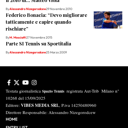
Il 2010 di… Matteo Viola
By
Alessandro Nizegorodcew
29 Novembre 2010
Federico Bonacia: “Devo migliorare
tatticamente e capire quando
rischiare”
By
M. Mosciatti
27 Novembre 2015
Parte SI Tennis su Sportitalia
By
Alessandro Nizegorodcew
25 Marzo 2009
Testata giornalistica
registrata Aut-Trib Milano n°
Spazio Tennis
10268 del 15/09/2025
VIBES MEDIA SRL
Editore:
, P.iva 14250480960
Direttore Responsabile: Alessandro Nizegorodcew
HOME
ENTRY LIST