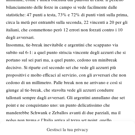
bilanciamento delle forze in campo si vede facilmente dalle
statistiche: 47 punti a testa, 73% e 72% di punti vinti sulla prima,
circa la metà per entrambi sulla seconda, 22 vincenti a 20 per gli
italiani, che commettono però 12 errori non forzati contro i 10
degli avversari.
Insomma, tie-break inevitabile e argentini che scappano via
subito sul 6-1: a quel punto striscia vincente degli azzurri che si
portano sul sei pari ma, a quel punto, cedono un minibreak
decisivo. Si riparte col secondo set che vede gli azzurri più
propositivi e molto efficaci al servizio, con gli avversari che non
cedono di un millimetro. Palle break non ne arrivano e così si
giunge al tie-break, che stavolta vede gli azzurri condurre
tallonati sempre dagli avversari. Gli argentini annullano due set
point e ne conquistano uno: un punto delicatissimo che
manderebbe Schwank e Zeballos avanti di due parziali, ma il
polso non trema e l’Italia arriva al terzo set point, quello
decisivo. Parità.
Gestisci la tua privacy