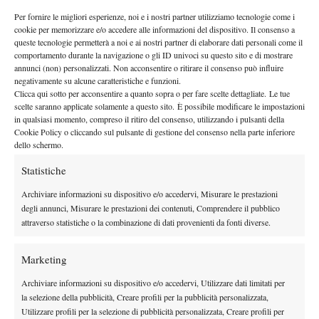
Il terzo set vede gli argentini mettere più prime e ribaltare varie
Per fornire le migliori esperienze, noi e i nostri partner utilizziamo tecnologie come i
volte situazioni in cui gli azzurri arrivano a 30 in vantaggio:
cookie per memorizzare e/o accedere alle informazioni del dispositivo. Il consenso a
molto efficace Zeballos, un po’ meno Schwank che però rimedia
queste tecnologie permetterà a noi e ai nostri partner di elaborare dati personali come il
sparando spesso “seconde a mo’ di prima” ai limiti
comportamento durante la navigazione o gli ID univoci su questo sito e di mostrare
annunci (non) personalizzati. Non acconsentire o ritirare il consenso può influire
dell’incoscienza. Sul finale del set si rivedono le palle break:
negativamente su alcune caratteristiche e funzioni.
prima tre per gli azzurri, poi due per gli argentini, anche stavolta
Clicca qui sotto per acconsentire a quanto sopra o per fare scelte dettagliate. Le tue
senza esito. Il tie-break, però è il momento in cui il match piega
scelte saranno applicate solamente a questo sito. È possibile modificare le impostazioni
in qualsiasi momento, compreso il ritiro del consenso, utilizzando i pulsanti della
dalla parte dei nostri: sette punti a tre, senza patemi d’animo.
Cookie Policy o cliccando sul pulsante di gestione del consenso nella parte inferiore
Come prevedibile i padroni di casa accusano il colpo e, al terzo
dello schermo.
game del quarto set, van sotto per la prima volta 0-40 e cedono
Statistiche
la battuta. Gli azzurri continuano ad essere efficaci e si trovano a
Archiviare informazioni su dispositivo e/o accedervi, Misurare le prestazioni
servire per il match sul 5-4. Sul 30-0 Fognini commette il primo
degli annunci, Misurare le prestazioni dei contenuti, Comprendere il pubblico
doppio fallo del match, ma rimedia con un ace: doppio match
attraverso statistiche o la combinazione di dati provenienti da fonti diverse.
point ma gli argentini annullano facendo miracoli e procurandosi
persino una palla break. Ancora una volta non c’è traccia di
Marketing
braccino: punto all’Italia e successivo match point, chiuso su una
Archiviare informazioni su dispositivo e/o accedervi, Utilizzare dati limitati per
palla mandata lunga dagli argentini.
la selezione della pubblicità, Creare profili per la pubblicità personalizzata,
Braccia al cielo, col pubblico di casa in silenzio per la prima
Utilizzare profili per la selezione di pubblicità personalizzata, Creare profili per