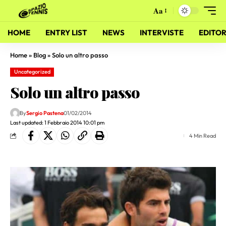
Aa
HOME
ENTRY LIST
NEWS
INTERVISTE
EDITOR
Home
»
Blog
»
Solo un altro passo
Uncategorized
Solo un altro passo
By
Sergio Pastena
01/02/2014
Last updated: 1 Febbraio 2014 10:01 pm
4 Min Read