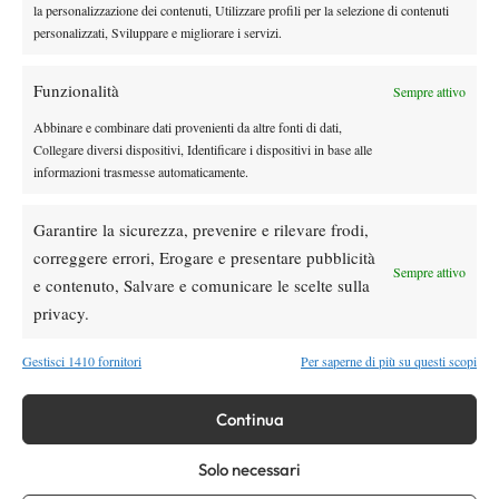
volta dopo quasi quattro ore. Braccia al cielo, ma solo per oggi:
la personalizzazione dei contenuti, Utilizzare profili per la selezione di contenuti
manca ancora un gradino per l’impresa e a Mar del Plata non
personalizzati, Sviluppare e migliorare i servizi.
sarà per niente facile. In Argentina, d’altronde, non è mai facile.
Funzionalità
Sempre attivo
Abbinare e combinare dati provenienti da altre fonti di dati,
Collegare diversi dispositivi, Identificare i dispositivi in base alle
TAGGED:
Davis
informazioni trasmesse automaticamente.
Garantire la sicurezza, prevenire e rilevare frodi,
correggere errori, Erogare e presentare pubblicità
Sempre attivo
e contenuto, Salvare e comunicare le scelte sulla
privacy.
Nessun commento
Devi essere
connesso
per inviare un commento.
Gestisci 1410 fornitori
Per saperne di più su questi scopi
Continua
DI TENDENZA
Solo necessari
Atp
News