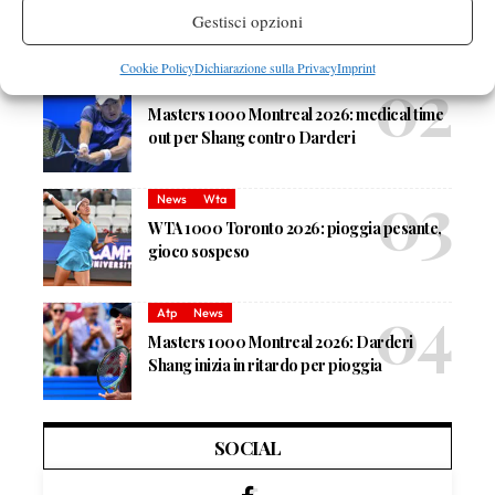
Masters 1000 Montreal 2026: Darderi
Gestisci opzioni
rimonta Shang e vola agli ottavi
Cookie Policy
Dichiarazione sulla Privacy
Imprint
Atp
News
Masters 1000 Montreal 2026: medical time
out per Shang contro Darderi
News
Wta
WTA 1000 Toronto 2026: pioggia pesante,
gioco sospeso
Atp
News
Masters 1000 Montreal 2026: Darderi
Shang inizia in ritardo per pioggia
SOCIAL