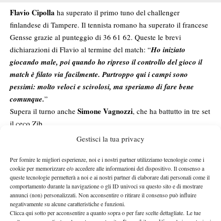
Flavio Cipolla
ha superato il primo tuno del challenger
finlandese di Tampere. Il tennista romano ha superato il francese
Gensse grazie al punteggio di 36 61 62. Queste le brevi
dichiarazioni di Flavio al termine del match: “
Ho iniziato
giocando male, poi quando ho ripreso il controllo del gioco il
match è filato via facilmente. Purtroppo qui i campi sono
pessimi: molto veloci e scivolosi, ma speriamo di fare bene
comunque.
”
Simone Vagnozzi
Supera il turno anche
, che ha battutto in tre set
il ceco Zib.
Gestisci la tua privacy
Per fornire le migliori esperienze, noi e i nostri partner utilizziamo tecnologie come i
cookie per memorizzare e/o accedere alle informazioni del dispositivo. Il consenso a
queste tecnologie permetterà a noi e ai nostri partner di elaborare dati personali come il
comportamento durante la navigazione o gli ID univoci su questo sito e di mostrare
Nessun commento
annunci (non) personalizzati. Non acconsentire o ritirare il consenso può influire
negativamente su alcune caratteristiche e funzioni.
Devi essere
connesso
per inviare un commento.
Clicca qui sotto per acconsentire a quanto sopra o per fare scelte dettagliate. Le tue