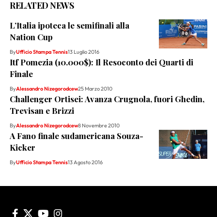
RELATED NEWS
L’Italia ipoteca le semifinali alla
Nation Cup
By
Ufficio Stampa Tennis
13 Luglio 2016
Itf Pomezia (10.000$): Il Resoconto dei Quarti di
Finale
By
Alessandro Nizegorodcew
25 Marzo 2010
Challenger Ortisei: Avanza Crugnola, fuori Ghedin,
Trevisan e Brizzi
By
Alessandro Nizegorodcew
8 Novembre 2010
A Fano finale sudamericana Souza-
Kicker
By
Ufficio Stampa Tennis
13 Agosto 2016