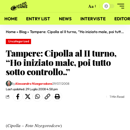
Aa
HOME
ENTRY LIST
NEWS
INTERVISTE
EDITOR
Home
»
Blog
»
Tampere: Cipolla al II turno, “Ho iniziato male, poi tutto sotto controllo..”
Uncategorized
Tampere: Cipolla al II turno,
“Ho iniziato male, poi tutto
sotto controllo..”
By
Alessandro Nizegorodcew
29/07/2008
Last updated: 29 Luglio 2008 4:58 pm
1 Min Read
(
Cipolla – Foto Nizegorodcew
)