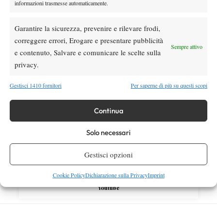
informazioni trasmesse automaticamente.
dei crampi, supera Paul e vola agli ottavi
(VIDEO)
Garantire la sicurezza, prevenire e rilevare frodi,
correggere errori, Erogare e presentare pubblicità
SOCIAL
Sempre attivo
e contenuto, Salvare e comunicare le scelte sulla
privacy.
Facebook
Gestisci 1410 fornitori
Per saperne di più su questi scopi
Continua
X
Solo necessari
Instagram
Gestisci opzioni
Cookie Policy
Dichiarazione sulla Privacy
Imprint
Youtube