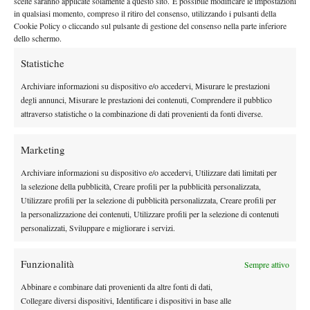
scelte saranno applicate solamente a questo sito. È possibile modificare le impostazioni
in qualsiasi momento, compreso il ritiro del consenso, utilizzando i pulsanti della
Cookie Policy o cliccando sul pulsante di gestione del consenso nella parte inferiore
DI TENDENZA
dello schermo.
Atp
News
Statistiche
Masters 1000 Montreal 2026: Darderi
Archiviare informazioni su dispositivo e/o accedervi, Misurare le prestazioni
ottiene il secondo quarto di finale 1000
degli annunci, Misurare le prestazioni dei contenuti, Comprendere il pubblico
consecutivo
attraverso statistiche o la combinazione di dati provenienti da fonti diverse.
Atp
News
Masters 1000 Montreal 2026: programma,
Marketing
orario e ordine di gioco domenica 9 agosto.
Archiviare informazioni su dispositivo e/o accedervi, Utilizzare dati limitati per
Fonseca-Shelton sul centrale e Darderi in
la selezione della pubblicità, Creare profili per la pubblicità personalizzata,
doppio
Utilizzare profili per la selezione di pubblicità personalizzata, Creare profili per
News
la personalizzazione dei contenuti, Utilizzare profili per la selezione di contenuti
personalizzati, Sviluppare e migliorare i servizi.
Nadal si stringe a Messi: il messaggio del
campione spagnolo dopo la morte di Jorge
Funzionalità
Sempre attivo
Atp
News
Abbinare e combinare dati provenienti da altre fonti di dati,
Collegare diversi dispositivi, Identificare i dispositivi in base alle
Masters 1000 Montreal 2026: Tien più forte