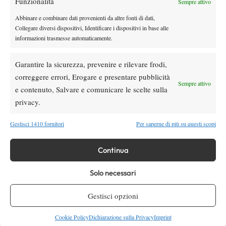
Funzionalità
Sempre attivo
Abbinare e combinare dati provenienti da altre fonti di dati,
Collegare diversi dispositivi, Identificare i dispositivi in base alle
informazioni trasmesse automaticamente.
Nessun commento
Garantire la sicurezza, prevenire e rilevare frodi,
Devi essere
connesso
per inviare un commento.
correggere errori, Erogare e presentare pubblicità
Sempre attivo
e contenuto, Salvare e comunicare le scelte sulla
privacy.
DI TENDENZA
Atp
News
Gestisci 1410 fornitori
Per saperne di più su questi scopi
Pioggia a Montreal: Nakashima-
Rinderknech interrotta, slittano anche
Continua
Jodar-Lehecka e Fils-Norrie
Solo necessari
Atp
News
Masters 1000 Montreal 2026: Darderi
Gestisci opzioni
ottiene il secondo quarto di finale 1000
consecutivo
Cookie Policy
Dichiarazione sulla Privacy
Imprint