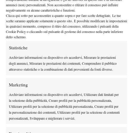
Frazzitta
avere ragione di una Serena
incontenibile, capace di
annunci (non) personalizzati. Non acconsentire o ritirare il consenso può influire
negativamente su alcune caratteristiche e funzioni.
regolare 76 61 Costanza Magazini. Frazzitta, maestra presso il
Clicca qui sotto per acconsentire a quanto sopra o per fare scelte dettagliate. Le tue
pubblico
circolo toscano, avrà dalla sua la spinta del
e questo
scelte saranno applicate solamente a questo sito. È possibile modificare le impostazioni
decisivo
potrà essere un fattore
(inizio del match fissato per le
in qualsiasi momento, compreso il ritiro del consenso, utilizzando i pulsanti della
Cookie Policy o cliccando sul pulsante di gestione del consenso nella parte inferiore
16.30). Ricordiamo che per Frazzitta si tratterà della seconda
dello schermo.
finale, dopo quella del 2012 persa contro Alexia Virgili.
Statistiche
Tornando a Trevisan, il suo avversario in finale (gara che si
Torroni
disputerà dopo l’incontro femminile) sarà Giulio
, bravo
Archiviare informazioni su dispositivo e/o accedervi, Misurare le prestazioni
Teodori
a sconfiggere Federico
per 61 64. Un sabato, per
degli annunci, Misurare le prestazioni dei contenuti, Comprendere il pubblico
attraverso statistiche o la combinazione di dati provenienti da fonti diverse.
unico
riassumere, senza nessun colpo di scena: partite a senso
,
rispettati
pronostici
. Appuntamento dunque per le finali, <e poi
Marketing
buffet
un ricco
per chiudere il torneo> ricorda il direttore di gara
Panti
Mario
, che poi conclude con un bilancio: <quest’anno ci
Archiviare informazioni su dispositivo e/o accedervi, Utilizzare dati limitati per
sono stati meno iscritti rispetto al passato, considerando uomini e
la selezione della pubblicità, Creare profili per la pubblicità personalizzata,
Utilizzare profili per la selezione di pubblicità personalizzata, Creare profili per
donne i partecipanti sono stati meno di cento ma abbiamo
la personalizzazione dei contenuti, Utilizzare profili per la selezione di contenuti
aumentato
il numero dei Seconda Categoria>.
personalizzati, Sviluppare e migliorare i servizi.