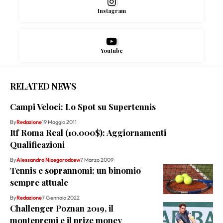
Instagram
Youtube
RELATED NEWS
Campi Veloci: Lo Spot su Supertennis
By
Redazione
19 Maggio 2011
Itf Roma Real (10.000$): Aggiornamenti
Qualificazioni
By
Alessandro Nizegorodcew
7 Marzo 2009
Tennis e soprannomi: un binomio
sempre attuale
By
Redazione
7 Gennaio 2022
Challenger Poznan 2019, il
montepremi e il prize money