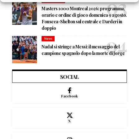
Atp
News
Masters 1000 Montreal 2026: programma,
orario e ordine di gioco domenica 9 agosto.
Fonseca-Shelton sul centrale e Darderi in
doppio
News
Nadal si stringe a Messi: il messaggio del
campione spagnolo dopo la morte di Jorge
SOCIAL
Facebook
X