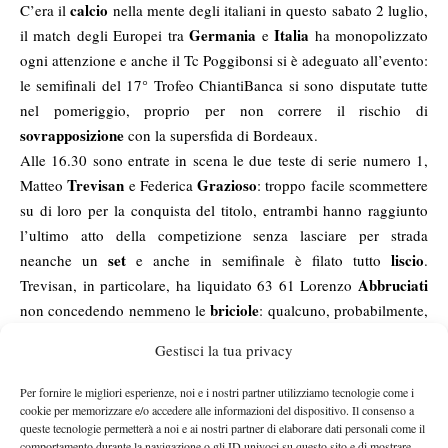
calcio
C’era il
nella mente degli italiani in questo sabato 2 luglio,
Germania
Italia
il match degli Europei tra
e
ha monopolizzato
ogni attenzione e anche il Tc Poggibonsi si è adeguato all’evento:
le semifinali del 17° Trofeo ChiantiBanca si sono disputate tutte
nel pomeriggio, proprio per non correre il rischio di
sovrapposizione
con la supersfida di Bordeaux.
Alle 16.30 sono entrate in scena le due teste di serie numero 1,
Trevisan
Grazioso
Matteo
e Federica
: troppo facile scommettere
su di loro per la conquista del titolo, entrambi hanno raggiunto
l’ultimo atto della competizione senza lasciare per strada
set
liscio
neanche un
e anche in semifinale è filato tutto
.
Abbruciati
Trevisan, in particolare, ha liquidato 63 61 Lorenzo
briciole
non concedendo nemmeno le
: qualcuno, probabilmente,
immaginava una sfida più equilibrata ma il tennista romano ha
Gestisci la tua privacy
stanchezza
forse accusato un po’ di
dopo la pregevole vittoria ai
danni di Stefano Tarallo nei quarti. Discorso più o meno simile
Per fornire le migliori esperienze, noi e i nostri partner utilizziamo tecnologie come i
Ferrari
per Grazioso, che ha rullato 62 63 Giulia
: in finale la
cookie per memorizzare e/o accedere alle informazioni del dispositivo. Il consenso a
queste tecnologie permetterà a noi e ai nostri partner di elaborare dati personali come il
numero 1 del seeding dovrà tuttavia spremersi al massimo per
comportamento durante la navigazione o gli ID univoci su questo sito e di mostrare