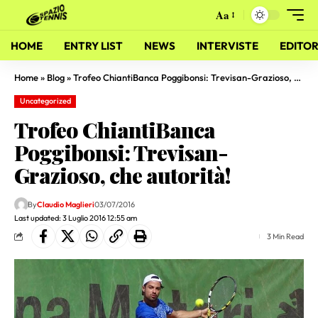
Aa
HOME
ENTRY LIST
NEWS
INTERVISTE
EDITOR
Home
»
Blog
»
Trofeo ChiantiBanca Poggibonsi: Trevisan-Grazioso, che autorità!
Uncategorized
Trofeo ChiantiBanca
Poggibonsi: Trevisan-
Grazioso, che autorità!
By
Claudio Maglieri
03/07/2016
Last updated: 3 Luglio 2016 12:55 am
3 Min Read