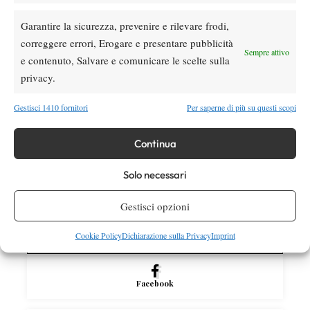
Atp
News
Garantire la sicurezza, prevenire e rilevare frodi,
Masters 1000 Montreal 2026: Darderi
correggere errori, Erogare e presentare pubblicità
rimonta Shang e vola agli ottavi
Sempre attivo
e contenuto, Salvare e comunicare le scelte sulla
privacy.
Atp
News
Masters 1000 Montreal 2026: medical time
Gestisci 1410 fornitori
Per saperne di più su questi scopi
out per Shang contro Darderi
Continua
News
Wta
WTA 1000 Toronto 2026: pioggia pesante,
Solo necessari
gioco sospeso
Gestisci opzioni
Cookie Policy
Dichiarazione sulla Privacy
Imprint
SOCIAL
Facebook