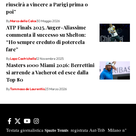
riuscirà a vincere a Parigi prima o
poi”
By
Marco della Calce
30 Maggio 2026
ATP Finals 2025, Auger-Aliassime
commenta il successo su Shelton:
“Ho sempre creduto di potercela
fare”
By
Lapo Castrichella
12 Novembre 2025
Masters 1000 Miami 2026: Berrettini
si arrende a Vacherot ed esce dalla
Top 80
By
Tommaso de Laurentiis
23 Marzo 2026
Testata giornalistica
registrata Aut-Trib Milano n°
Spazio Tennis