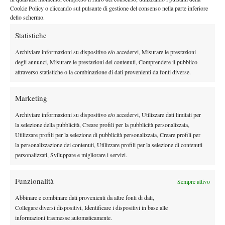
Cookie Policy o cliccando sul pulsante di gestione del consenso nella parte inferiore
portarlo anche in partita”.
La speranza è che il servizio dunque
dello schermo.
possa aumentare l’efficacia nel corso del torneo, specialmente
Statistiche
per le fasi decisive del torneo, dove eventualmente non sarà più
un optional.
Archiviare informazioni su dispositivo e/o accedervi, Misurare le prestazioni
degli annunci, Misurare le prestazioni dei contenuti, Comprendere il pubblico
attraverso statistiche o la combinazione di dati provenienti da fonti diverse.
TAGGED:
Primo Piano
Marketing
Archiviare informazioni su dispositivo e/o accedervi, Utilizzare dati limitati per
la selezione della pubblicità, Creare profili per la pubblicità personalizzata,
Utilizzare profili per la selezione di pubblicità personalizzata, Creare profili per
la personalizzazione dei contenuti, Utilizzare profili per la selezione di contenuti
personalizzati, Sviluppare e migliorare i servizi.
DI TENDENZA
Funzionalità
Sempre attivo
Atp
News
Masters 1000 Montreal 2026: programma,
Abbinare e combinare dati provenienti da altre fonti di dati,
orario e ordine di gioco venerdì 7 agosto.
Collegare diversi dispositivi, Identificare i dispositivi in base alle
Arnaldi apre sul Centrale
informazioni trasmesse automaticamente.