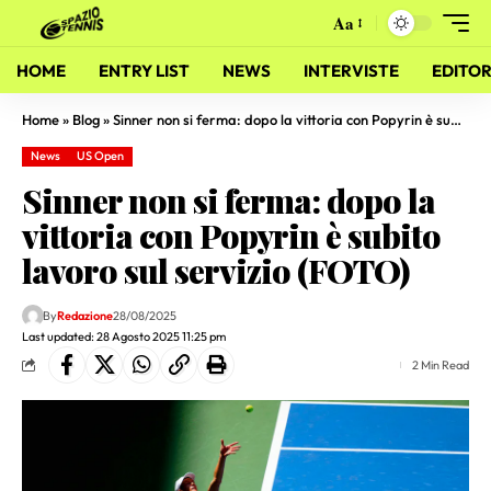
Aa
HOME
ENTRY LIST
NEWS
INTERVISTE
EDITOR
Home
»
Blog
»
Sinner non si ferma: dopo la vittoria con Popyrin è subito lavoro sul servizio (FOTO)
News
US Open
Sinner non si ferma: dopo la
vittoria con Popyrin è subito
lavoro sul servizio (FOTO)
By
Redazione
28/08/2025
Last updated: 28 Agosto 2025 11:25 pm
2 Min Read