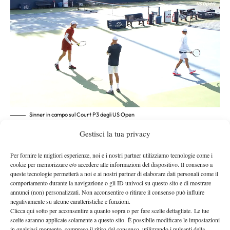
Sinner in campo sul Court P3 degli US Open
Se dopo l’esordio Vagnozzi gli aveva impedito di rientrare subito
Gestisci la tua privacy
questa volta Jannik ha invece scelto di lavorare
ad allenarsi,
immediatamente sul colpo che non lo ha convinto durante il
Per fornire le migliori esperienze, noi e i nostri partner utilizziamo tecnologie come i
match
Court P3
un
. Sul
l’azzurro si è concentrato sul servizio,
cookie per memorizzare e/o accedere alle informazioni del dispositivo. Il consenso a
queste tecnologie permetterà a noi e ai nostri partner di elaborare dati personali come il
fondamentale che sta leggermente modificando
, come si è visto
comportamento durante la navigazione o gli ID univoci su questo sito e di mostrare
in partita e come lui stesso ha ribadito ai microfoni di
annunci (non) personalizzati. Non acconsentire o ritirare il consenso può influire
negativamente su alcune caratteristiche e funzioni.
SuperTennis
:
“Nessuno dei due ha servito bene, io sto
Clicca qui sotto per acconsentire a quanto sopra o per fare scelte dettagliate. Le tue
cambiando piccoli dettagli. A volte ci penso e faccio più fatica,
scelte saranno applicate solamente a questo sito. È possibile modificare le impostazioni
ma è la strada giusta. Quello che provo in allenamento devo
in qualsiasi momento, compreso il ritiro del consenso, utilizzando i pulsanti della