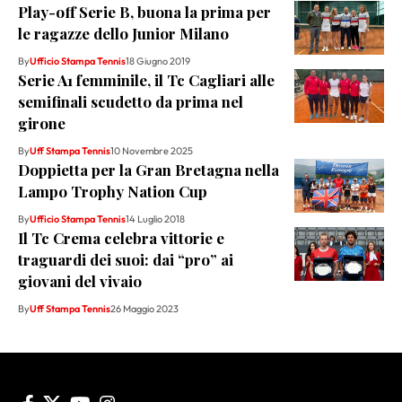
Play-off Serie B, buona la prima per
le ragazze dello Junior Milano
By
Ufficio Stampa Tennis
18 Giugno 2019
Serie A1 femminile, il Tc Cagliari alle
semifinali scudetto da prima nel
girone
By
Uff Stampa Tennis
10 Novembre 2025
Doppietta per la Gran Bretagna nella
Lampo Trophy Nation Cup
By
Ufficio Stampa Tennis
14 Luglio 2018
Il Tc Crema celebra vittorie e
traguardi dei suoi: dai “pro” ai
giovani del vivaio
By
Uff Stampa Tennis
26 Maggio 2023