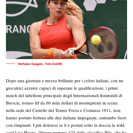
Stefanie Voegele - foto GAME
Dopo una giornata e mezza brillante per i colori italiani, con tre
giocatrici azzurre capaci di superare le qualificazioni, i primi
match del tabellone principale degli Internazionali femminili di
Brescia, torneo Itf da 60 mila dollari di montepremi in scena
nella sede del Castello del Tennis Forza e Costanza 1911, non
hanno portato fortuna alle due italiane impegnate, entrambe fuori
con rimpianti. I più dolorosi se li è portati sotto la doccia la wild
card Lisa Pigato, 19enne numero 423 della classifica Wta, che ha