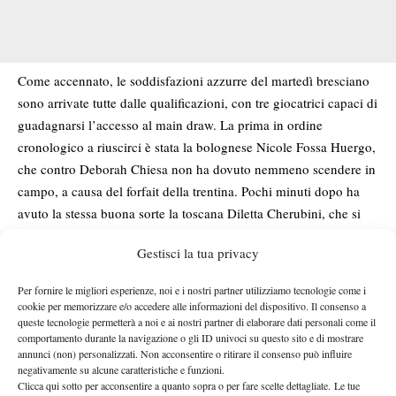
Come accennato, le soddisfazioni azzurre del martedì bresciano
sono arrivate tutte dalle qualificazioni, con tre giocatrici capaci di
guadagnarsi l’accesso al main draw. La prima in ordine
cronologico a riuscirci è stata la bolognese Nicole Fossa Huergo,
che contro Deborah Chiesa non ha dovuto nemmeno scendere in
campo, a causa del forfait della trentina. Pochi minuti dopo ha
avuto la stessa buona sorte la toscana Diletta Cherubini, che si
trovava in vantaggio per 3-2 contro Sapfo Sakellaridi quando la
Gestisci la tua privacy
greca ha alzato bandiera bianca per problemi alla schiena.
Promossa anche la veronese Aurora Zantedeschi, che dopo aver
Per fornire le migliori esperienze, noi e i nostri partner utilizziamo tecnologie come i
battuto una testa di serie al lunedì ha fatto il bis all’indomani,
cookie per memorizzare e/o accedere alle informazioni del dispositivo. Il consenso a
queste tecnologie permetterà a noi e ai nostri partner di elaborare dati personali come il
guadagnandosi la qualificazione ai danni della kazaka Zhibek
comportamento durante la navigazione o gli ID univoci su questo sito e di mostrare
Kulambayeva, superata per 6-3 6-2. Nel tabellone principale la
annunci (non) personalizzati. Non acconsentire o ritirare il consenso può influire
giocatrice veneta sfiderà la n.4 Nastasja Schunk. Un’altra
negativamente su alcune caratteristiche e funzioni.
Clicca qui sotto per acconsentire a quanto sopra o per fare scelte dettagliate. Le tue
qualificata, invece, sia per Fossa Huergo sia per Cherubini: la