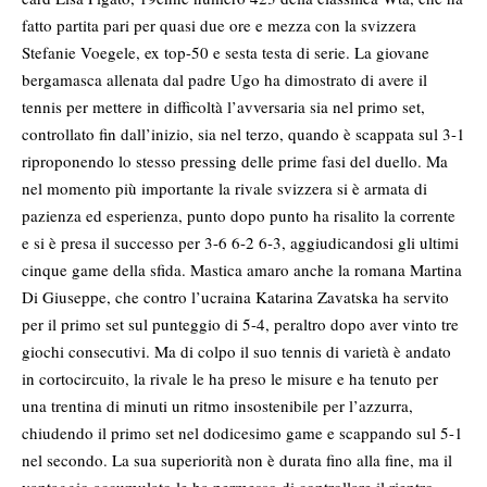
fatto partita pari per quasi due ore e mezza con la svizzera
Stefanie Voegele, ex top-50 e sesta testa di serie. La giovane
bergamasca allenata dal padre Ugo ha dimostrato di avere il
tennis per mettere in difficoltà l’avversaria sia nel primo set,
controllato fin dall’inizio, sia nel terzo, quando è scappata sul 3-1
riproponendo lo stesso pressing delle prime fasi del duello. Ma
nel momento più importante la rivale svizzera si è armata di
pazienza ed esperienza, punto dopo punto ha risalito la corrente
e si è presa il successo per 3-6 6-2 6-3, aggiudicandosi gli ultimi
cinque game della sfida. Mastica amaro anche la romana Martina
Di Giuseppe, che contro l’ucraina Katarina Zavatska ha servito
per il primo set sul punteggio di 5-4, peraltro dopo aver vinto tre
giochi consecutivi. Ma di colpo il suo tennis di varietà è andato
in cortocircuito, la rivale le ha preso le misure e ha tenuto per
una trentina di minuti un ritmo insostenibile per l’azzurra,
chiudendo il primo set nel dodicesimo game e scappando sul 5-1
nel secondo. La sua superiorità non è durata fino alla fine, ma il