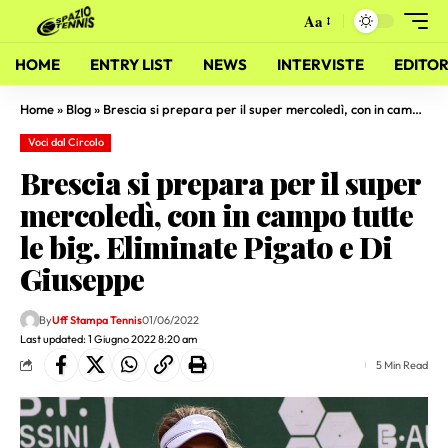
Aa
HOME
ENTRY LIST
NEWS
INTERVISTE
EDITOR
Home
»
Blog
»
Brescia si prepara per il super mercoledì, con in campo tutte le big. Eliminate Pigato e Di Giuseppe
Voci dal Circolo
Brescia si prepara per il super
mercoledì, con in campo tutte
le big. Eliminate Pigato e Di
Giuseppe
By
Uff Stampa Tennis
01/06/2022
Last updated: 1 Giugno 2022 8:20 am
5 Min Read