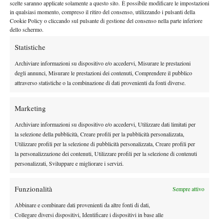
scelte saranno applicate solamente a questo sito. È possibile modificare le impostazioni
prima sfida la spagnola Fita Boluda, la seconda la francese Sara
in qualsiasi momento, compreso il ritiro del consenso, utilizzando i pulsanti della
Cakarevic. Saranno tutte in campo sulla terra battuta del Castello
Cookie Policy o cliccando sul pulsante di gestione del consenso nella parte inferiore
dello schermo.
in un super mercoledì, con i rimanenti 12 incontri di primo turno.
Il via è previsto alle ore 11 sul Campo 3, a mezzogiorno sul
Statistiche
Centrale e alle 13 sul Campo 4. Il clou da metà pomeriggio in
Archiviare informazioni su dispositivo e/o accedervi, Misurare le prestazioni
avanti, quando dalle 15 si susseguiranno sul Central Court la
degli annunci, Misurare le prestazioni dei contenuti, Comprendere il pubblico
testa di serie n.2 Rebeka Masarova, la numero uno Ylena In-
attraverso statistiche o la combinazione di dati provenienti da fonti diverse.
Albon e quindi – non prima delle 18 – la grande attesa Sara
Errani, ex n.5 del mondo, che sfida Gloria Ceschi in un derby
Marketing
tricolore. L’ingresso al Tennis Forza e Costanza sarà gratuito per
Archiviare informazioni su dispositivo e/o accedervi, Utilizzare dati limitati per
l’intera settimana. Live streaming e live score dai tre campi di
la selezione della pubblicità, Creare profili per la pubblicità personalizzata,
gara sono disponibili sul portale Itf, all’indirizzo
Utilizzare profili per la selezione di pubblicità personalizzata, Creare profili per
la personalizzazione dei contenuti, Utilizzare profili per la selezione di contenuti
live.itftennis.com.
personalizzati, Sviluppare e migliorare i servizi.
RISULTATI
Tabellone singolare, primo turno
Funzionalità
Sempre attivo
S. Voegele (Sui) b. L. Pigato (Ita) 3-6 6-2 6-3, N. Vikhlyantseva
(Rus) b. A. Prisacariu (Rou) 7-5 6-7(5) 6-4, K. Zavatska (Ukr) b.
Abbinare e combinare dati provenienti da altre fonti di dati,
Collegare diversi dispositivi, Identificare i dispositivi in base alle
M. Di Giuseppe (Ita) 7-5 6-4, Y. Yuan (Chn) b. G. Ce (Bra) 6-4