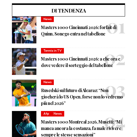
DI TENDENZA
News
Masters 1000 Cincinnati 2026: forfait di
Quinn, Sonego entra nel tabellone
Tennis in TV
Masters 1000 Cincinnati 2026: a che ora e
dove vedere il sorteggio del tabellone
News
Rusedski sul futuro di Alcaraz: “Non
giocherà lo US Open, forse non lo vedremo
più nel 2026”
Atp
News
Masters 1000 Montreal 2026, Musetti: “Mi
manca ancora la costanza, fa male rivivere
sempre le stesse sensazioni”