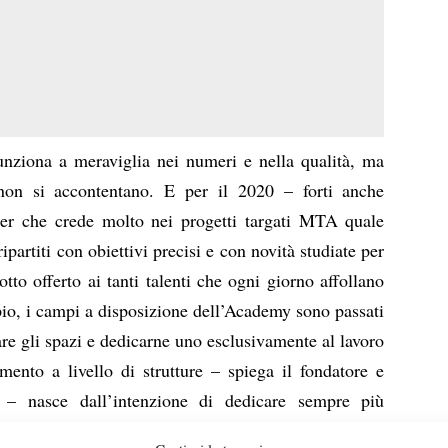
unziona a meraviglia nei numeri e nella qualità, ma
on si accontentano. E per il 2020 – forti anche
ner che crede molto nei progetti targati MTA quale
rtiti con obiettivi precisi e con novità studiate per
tto offerto ai tanti talenti che ogni giorno affollano
io, i campi a disposizione dell’Academy sono passati
iare gli spazi e dedicarne uno esclusivamente al lavoro
imento a livello di strutture – spiega il fondatore e
o – nasce dall’intenzione di dedicare sempre più
letica. Creeremo un’area da adibire esclusivamente ai