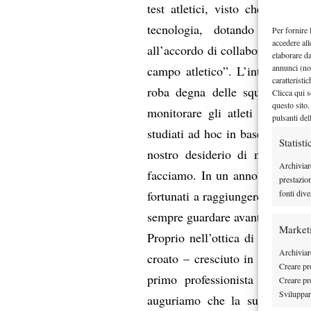
test atletici, visto che abbiam
tecnologia, dotando l’Academ
Per fornire 
accedere all
all’accordo di collaborazione st
elaborare d
annunci (no
campo atletico”. L’intenzione è
caratteristi
roba degna delle squadre di ca
Clicca qui s
questo sito.
monitorare gli atleti e permet
pulsanti del
studiati ad hoc in base alle rela
Statisti
nostro desiderio di migliorarc
Archiviar
facciamo. In un anno e mezzo ab
prestazio
fonti dive
fortunati a raggiungere tanti ob
sempre guardare avanti”.
Market
Proprio nell’ottica di una cres
Archiviare
croato – cresciuto in Italia –
Creare pro
primo professionista ad aver
Creare pro
Sviluppare
auguriamo che la sua presenza