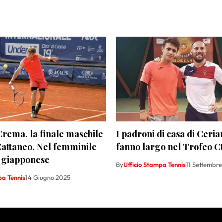
 Crema, la finale maschile
I padroni di casa di Ceria
attaneo. Nel femminile
fanno largo nel Trofeo C
 giapponese
By
Ufficio Stampa Tennis
11 Settembr
pa Tennis
14 Giugno 2025