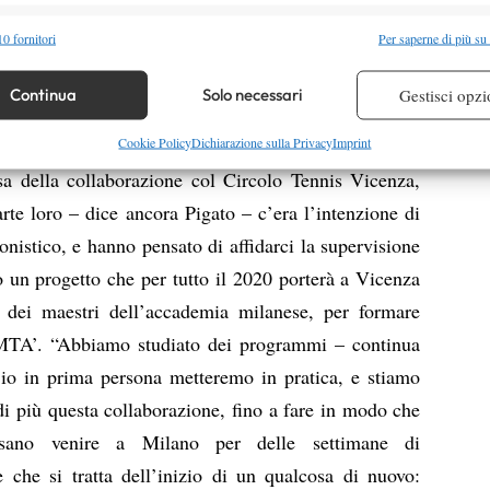
on l’arrivo di altri atleti di alto livello che vadano
alità
Semp
0 fornitori
Per saperne di più su
ovani promettenti già presenti in Academy”. Su tutti,
 combinare dati provenienti da altre fonti di dati, Collegare diversi dispositivi,
ove prenderà parte alle qualificazioni del primo Slam
re i dispositivi in base alle informazioni trasmesse automaticamente.
Continua
Solo necessari
Gestisci opzi
he una ventina di atleti che quest’anno inizieranno
re la sicurezza, prevenire e rilevare frodi, correggere errori,
Cookie Policy
Dichiarazione sulla Privacy
Imprint
ndo il percorso impostato dai tecnici della MTA. Altro
 e presentare pubblicità e contenuto, Salvare e comunicare le
Semp
sa della collaborazione col Circolo Tennis Vicenza,
sulla privacy.
arte loro – dice ancora Pigato – c’era l’intenzione di
onistico, e hanno pensato di affidarci la supervisione
o un progetto che per tutto il 2020 porterà a Vicenza
 dei maestri dell’accademia milanese, per formare
 MTA’. “Abbiamo studiato dei programmi – continua
 io in prima persona metteremo in pratica, e stiamo
di più questa collaborazione, fino a fare in modo che
ssano venire a Milano per delle settimane di
 che si tratta dell’inizio di un qualcosa di nuovo: