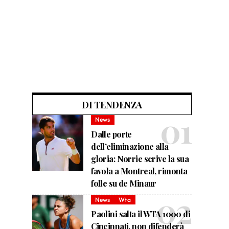
DI TENDENZA
News
Dalle porte
dell’eliminazione alla
gloria: Norrie scrive la sua
favola a Montreal, rimonta
folle su de Minaur
News
Wta
Paolini salta il WTA 1000 di
Cincinnati, non difenderà