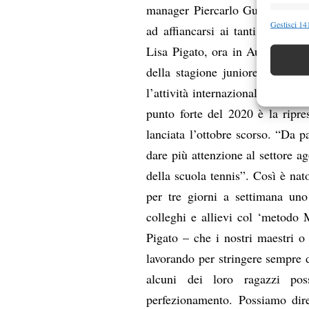
manager Piercarlo Guglielmi –, c
Funzion
Gestisci 141
ad affiancarsi ai tantissimi gi
Abbinare e
Lisa Pigato, ora in Australia d
Identifica
della stagione juniores, ma anc
Garanti
l’attività internazionale, segue
Erogare
punto forte del 2020 è la ripre
scelte 
lanciata l’ottobre scorso. “Da p
dare più attenzione al settore ag
della scuola tennis”. Così è nat
per tre giorni a settimana uno
colleghi e allievi col ‘metodo
Pigato – che i nostri maestri o
lavorando per stringere sempre 
alcuni dei loro ragazzi po
perfezionamento. Possiamo dire