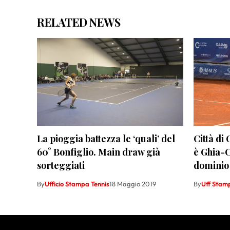
RELATED NEWS
La pioggia battezza le ‘quali’ del
Città di
60° Bonfiglio. Main draw già
è Ghia-C
sorteggiati
dominio
By
Ufficio Stampa Tennis
18 Maggio 2019
By
Uff Stam