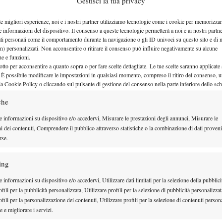
Gestisci la tua privacy
o appena sostenuto degli investimenti importanti in
y di attrezzature all’avanguardia grazie anche
le migliori esperienze, noi e i nostri partner utilizziamo tecnologie come i cookie per memorizzar
e informazioni del dispositivo. Il consenso a queste tecnologie permetterà a noi e ai nostri partne
retto con Microgate, un’eccellenza nella tecnologia in
ati personali come il comportamento durante la navigazione o gli ID univoci su questo sito e di 
n) personalizzati. Non acconsentire o ritirare il consenso può influire negativamente su alcune
 quella di costruire un vero e proprio Athletic Lab,
che e funzioni.
lcio di primissima fascia, ritenuta importante per
otto per acconsentire a quanto sopra o per fare scelte dettagliate. Le tue scelte saranno applicate
 È possibile modificare le impostazioni in qualsiasi momento, compreso il ritiro del consenso, ut
tere a ognuno di lavorare con programmi specifici,
la Cookie Policy o cliccando sul pulsante di gestione del consenso nella parte inferiore dello sc
tive esigenze. “Fa tutto parte – continua Pigato – del
che
i e di accrescere ogni giorno il valore di ciò che
e informazioni su dispositivo e/o accedervi, Misurare le prestazioni degli annunci, Misurare le
biamo fatto passi importanti, e siamo stati bravi e
ni dei contenuti, Comprendere il pubblico attraverso statistiche o la combinazione di dati proveni
rse.
iettivi. Ma non ci vogliamo certo fermare qui: bisogna
ing
cita costante, è importante l’approdo in Academy del
 informazioni su dispositivo e/o accedervi, Utilizzare dati limitati per la selezione della pubblici
 Viktor Galovic, 29enne numero 246 del ranking ATP,
fili per la pubblicità personalizzata, Utilizzare profili per la selezione di pubblicità personalizzat
 scelto di affidarsi a tempo pieno alla MTA. “Ci
fili per la personalizzazione dei contenuti, Utilizzare profili per la selezione di contenuti persona
 e migliorare i servizi.
 possa aprire una nuova strada – dice il general