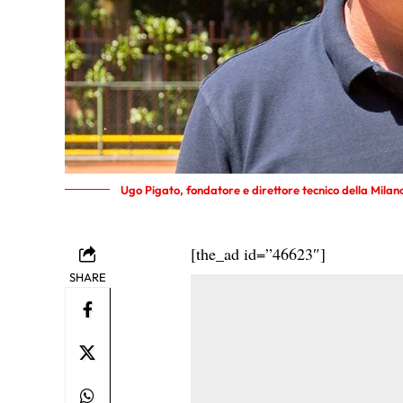
Ugo Pigato, fondatore e direttore tecnico della Mila
[the_ad id=”46623″]
SHARE