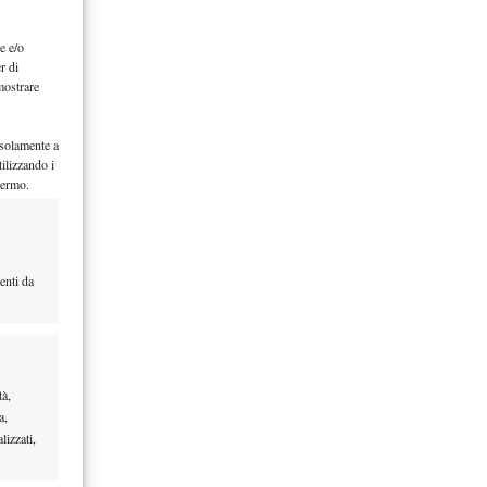
e e/o
r di
mostrare
 solamente a
ilizzando i
hermo.
enti da
tà,
a,
lizzati,