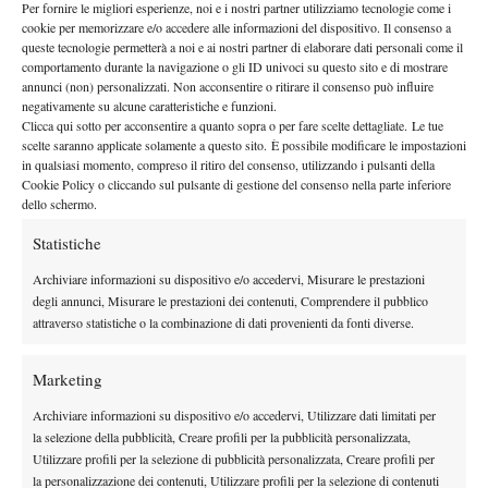
Per fornire le migliori esperienze, noi e i nostri partner utilizziamo tecnologie come i
cookie per memorizzare e/o accedere alle informazioni del dispositivo. Il consenso a
queste tecnologie permetterà a noi e ai nostri partner di elaborare dati personali come il
comportamento durante la navigazione o gli ID univoci su questo sito e di mostrare
annunci (non) personalizzati. Non acconsentire o ritirare il consenso può influire
A fianco del lavoro coi talenti di domani, resta naturalmente
negativamente su alcune caratteristiche e funzioni.
centrale l’impegno con un gruppo di professionisti che di recente
Clicca qui sotto per acconsentire a quanto sopra o per fare scelte dettagliate. Le tue
scelte saranno applicate solamente a questo sito. È possibile modificare le impostazioni
si è ulteriormente allargato con tre nuovi innesti: l’ucraino
in qualsiasi momento, compreso il ritiro del consenso, utilizzando i pulsanti della
Georgii Kravchenko, Leonardo Rossi e Pietro Pampanin. Tre
Cookie Policy o cliccando sul pulsante di gestione del consenso nella parte inferiore
ragazzi di buone prospettive che frequentano il circuito Itf World
dello schermo.
Tennis Tour. “Anche da questo lato non potevamo partire meglio:
Statistiche
Luca Potenza ha inaugurato la sua stagione vincendo un torneo
Archiviare informazioni su dispositivo e/o accedervi, Misurare le prestazioni
Itf in Tunisia, mentre Kravchenko è arrivato in finale in Spagna,
degli annunci, Misurare le prestazioni dei contenuti, Comprendere il pubblico
nell’accademia di Rafa Nadal a Manacor. Anche in virtù
attraverso statistiche o la combinazione di dati provenienti da fonti diverse.
dell’avvio incoraggiante, e dell’ottimo lavoro di preparazione
invernale svolto dal gruppo, gli obiettivi della stagione sono
Marketing
ambiziosi. Abbiamo sempre più ragazzi di valore, puntiamo a
Archiviare informazioni su dispositivo e/o accedervi, Utilizzare dati limitati per
portare tutti a esprimersi al meglio. Per molti il target è
la selezione della pubblicità, Creare profili per la pubblicità personalizzata,
raggiungere posizioni di classifica che permettano di entrare
Utilizzare profili per la selezione di pubblicità personalizzata, Creare profili per
nelle qualificazioni dei tornei del Grande Slam”. Più in generale,
la personalizzazione dei contenuti, Utilizzare profili per la selezione di contenuti