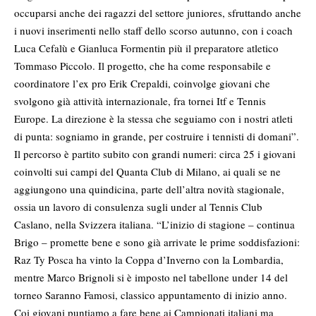
occuparsi anche dei ragazzi del settore juniores, sfruttando anche
i nuovi inserimenti nello staff dello scorso autunno, con i coach
Luca Cefalù e Gianluca Formentin più il preparatore atletico
Tommaso Piccolo. Il progetto, che ha come responsabile e
coordinatore l’ex pro Erik Crepaldi, coinvolge giovani che
svolgono già attività internazionale, fra tornei Itf e Tennis
Europe. La direzione è la stessa che seguiamo con i nostri atleti
di punta: sogniamo in grande, per costruire i tennisti di domani”.
Il percorso è partito subito con grandi numeri: circa 25 i giovani
coinvolti sui campi del Quanta Club di Milano, ai quali se ne
aggiungono una quindicina, parte dell’altra novità stagionale,
ossia un lavoro di consulenza sugli under al Tennis Club
Caslano, nella Svizzera italiana. “L’inizio di stagione – continua
Brigo – promette bene e sono già arrivate le prime soddisfazioni:
Raz Ty Posca ha vinto la Coppa d’Inverno con la Lombardia,
mentre Marco Brignoli si è imposto nel tabellone under 14 del
torneo Saranno Famosi, classico appuntamento di inizio anno.
Coi giovani puntiamo a fare bene ai Campionati italiani ma