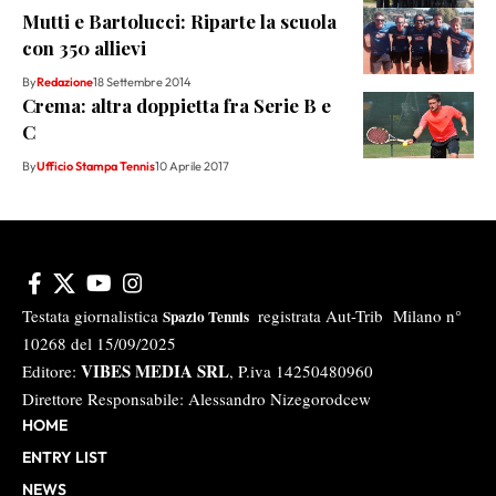
Mutti e Bartolucci: Riparte la scuola
con 350 allievi
By
Redazione
18 Settembre 2014
Crema: altra doppietta fra Serie B e
C
By
Ufficio Stampa Tennis
10 Aprile 2017
Testata giornalistica
registrata Aut-Trib Milano n°
Spazio Tennis
10268 del 15/09/2025
VIBES MEDIA SRL
Editore:
, P.iva 14250480960
Direttore Responsabile: Alessandro Nizegorodcew
HOME
ENTRY LIST
NEWS