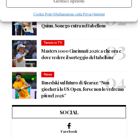
Gestisci opzioni
News
Cookie Policy
Dichiarazione sulla Privacy
Imprint
Masters 1000 Cincinnati 2026: forfait di
Quinn, Sonego entra nel tabellone
Tennis in TV
Masters 1000 Cincinnati 2026: a che ora e
dove vedere il sorteggio del tabellone
News
Rusedski sul futuro di Alcaraz: “Non
giocherà lo US Open, forse non lo vedremo
più nel 2026”
SOCIAL
Facebook