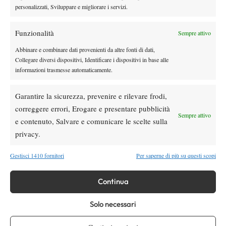
la volontà è di continuare a consolidare il lavoro svolto sin qui e
personalizzati, Sviluppare e migliorare i servizi.
migliorarne ulteriormente la qualità. “A partire dalla nostra punta
di diamante Mattia Bellucci, passando per tutti gli altri, ci
Funzionalità
Sempre attivo
auguriamo – chiude il direttore sportivo – che il 2025 possa
Abbinare e combinare dati provenienti da altre fonti di dati,
diventare la nostra stagione più vincente di sempre”.
Collegare diversi dispositivi, Identificare i dispositivi in base alle
informazioni trasmesse automaticamente.
Garantire la sicurezza, prevenire e rilevare frodi,
TAGGED:
MXP Tennis Academy
correggere errori, Erogare e presentare pubblicità
Sempre attivo
e contenuto, Salvare e comunicare le scelte sulla
privacy.
Gestisci 1410 fornitori
Per saperne di più su questi scopi
DI TENDENZA
Continua
Atp
News
Solo necessari
Masters 1000 Montreal 2026:
Bolelli/Vavassori fuori al primo turno