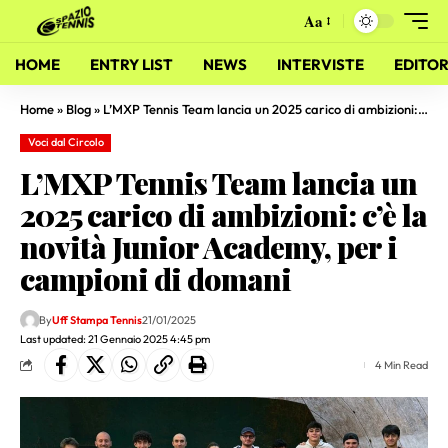
Aa
HOME
ENTRY LIST
NEWS
INTERVISTE
EDITOR
Home
»
Blog
»
L’MXP Tennis Team lancia un 2025 carico di ambizioni: c’è la novità Junior Academy, per i campioni di domani
Voci dal Circolo
L’MXP Tennis Team lancia un
2025 carico di ambizioni: c’è la
novità Junior Academy, per i
campioni di domani
By
Uff Stampa Tennis
21/01/2025
Last updated: 21 Gennaio 2025 4:45 pm
4 Min Read