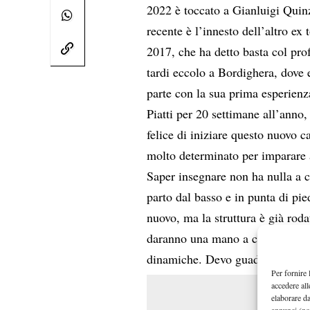
2022 è toccato a Gianluigi Quin
recente è l’innesto dell’altro 
2017, che ha detto basta col pr
tardi eccolo a Bordighera, dove e
parte con la sua prima esperienz
Piatti per 20 settimane all’anno,
felice di iniziare questo nuovo c
molto determinato per imparare 
Saper insegnare non ha nulla a ch
parto dal basso e in punta di pi
nuovo, ma la struttura è già roda
daranno una mano a conoscere meg
dinamiche. Devo guadagnarmi la l
Per fornire 
accedere all
elaborare d
annunci (no