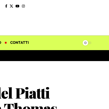
O
CONTATTI
el Piatti
va Thomas