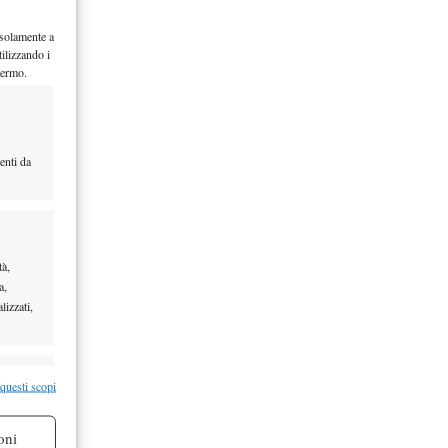
 solamente a
ilizzando i
hermo.
enti da
tà,
a,
lizzati,
re attivo
 questi scopi
oni