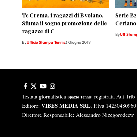
Tc Crema, i ragazzi di B volano.
Serie B2
Sfuma il sogno promozione delle
Ceriano
ragazze di C
By
Uff Stam
By
Ufficio Stampa Tennis
3 Giugno 2019
Testata giornalistica
registrata Aut-Tri
Spazio Tennis
VIBES MEDIA SRL
Editore:
, P.iva 14250480960
Direttore Responsabile: Alessandro Nizegorodcew