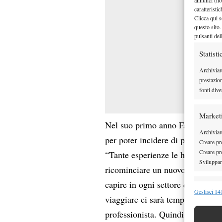
caratteristi
Clicca qui s
questo sito.
pulsanti del
Statisti
Archiviar
prestazio
fonti dive
Market
Nel suo primo anno Fabbiano tras
Archiviare
per poter incidere di più nel qu
Creare pro
Creare pro
“Tante esperienze le ho già viss
Sviluppare
ricominciare un nuovo processo. 
capire in ogni settore quali sono
Funzion
Gestisci 141
viaggiare ci sarà tempo, la gesti
Abbinare e
professionista. Quindi – chiude –
Identifica