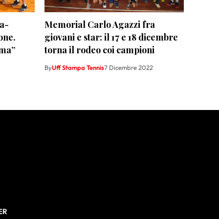
ma-
Memorial Carlo Agazzi fra
one.
giovani e star: il 17 e 18 dicembre
ema”
torna il rodeo coi campioni
By
Uff Stampa Tennis
7 Dicembre 2022
ER