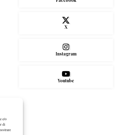
Facebook
X
Instagram
Youtube
e e/o
r di
mostrare