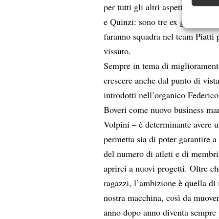
per tutti gli altri aspetti di qu
Garanti
e Quinzi: sono tre ex giocatori da
Erogare
faranno squadra nel team Piatti p
scelte 
vissuto.
Sempre in tema di miglioramento d
crescere anche dal punto di vist
introdotti nell’organico Federi
Boveri come nuovo business mana
Volpini – è determinante avere un
permetta sia di poter garantire a
del numero di atleti e di membri 
aprirci a nuovi progetti. Oltre 
ragazzi, l’ambizione è quella di
nostra macchina, così da muoverc
anno dopo anno diventa sempre p