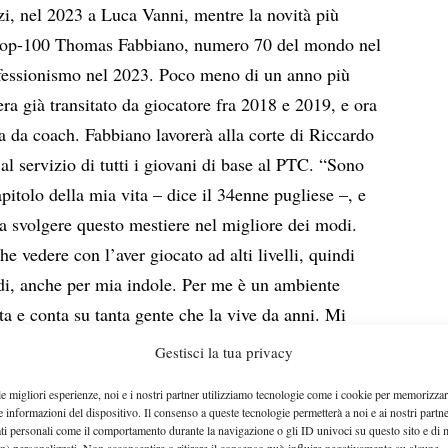
zi, nel 2023 a Luca Vanni, mentre la novità più
ex top-100 Thomas Fabbiano, numero 70 del mondo nel
ofessionismo nel 2023. Poco meno di un anno più
ra già transitato da giocatore fra 2018 e 2019, e ora
a da coach. Fabbiano lavorerà alla corte di Riccardo
 al servizio di tutti i giovani di base al PTC. “Sono
apitolo della mia vita – dice il 34enne pugliese –, e
a svolgere questo mestiere nel migliore dei modi.
e vedere con l’aver giocato ad alti livelli, quindi
edi, anche per mia indole. Per me è un ambiente
ta e conta su tanta gente che la vive da anni. Mi
lio gli allievi, il metodo da portare avanti e le
Gestisci la tua privacy
oro fiducia, così come quella di tutti i ragazzi”.
le migliori esperienze, noi e i nostri partner utilizziamo tecnologie come i cookie per memorizzar
e informazioni del dispositivo. Il consenso a queste tecnologie permetterà a noi e ai nostri partne
ati personali come il comportamento durante la navigazione o gli ID univoci su questo sito e di 
n) personalizzati. Non acconsentire o ritirare il consenso può influire negativamente su alcune