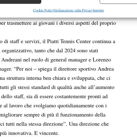
esto impiego”. A spalleggiarlo, come detto, anche Vanni
re la sicurezza, prevenire e rilevare frodi, correggere errori,
Cookie Policy
Dichiarazione sulla Privacy
Imprint
lle storie sportive molto differenti fra loro, che
 e presentare pubblicità e contenuto, Salvare e comunicare le
Semp
er trasmettere ai giovani i diversi aspetti del proprio
sulla privacy.
i staff e servizi, il Piatti Tennis Center continua a
a organizzativo, tanto che dal 2024 sono stati
co Andreani nel ruolo di general manager e Lorenzo
ger. “Per noi – spiega il direttore sportivo Andrea
a struttura interna ben chiara e sviluppata, che ci
 tutti gli stessi standard di qualità anche all’aumento
dello staff, sia di essere costantemente pronti ad
che al lavoro che svolgiamo quotidianamente con i
 migliorare sempre di più il funzionamento della
i tutti nella stessa direzione”. Una direzione che
iù innovativa. E vincente.