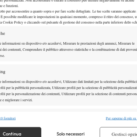
che e funzioni.
otto per acconsentire a quanto sopra o per fare scelte dettagliate. Le tue scelte saranno applicate
 È possibile modificare le impostazioni in qualsiasi momento, compreso il ritiro del consenso, ut
la Cookie Policy o cliccando sul pulsante di gestione del consenso nella parte inferiore dello sc
che
e informazioni su dispositivo e/o accedervi, Misurare le prestazioni degli annunci, Misurare le
ni dei contenuti, Comprendere il pubblico attraverso statistiche o la combinazione di dati proveni
rse.
ing
correrà la gran parte delle settimane a Bordighera,
 informazioni su dispositivo e/o accedervi, Utilizzare dati limitati per la selezione della pubblici
otidiano, ma anche per imparare il mestiere di coach.
fili per la pubblicità personalizzata, Utilizzare profili per la selezione di pubblicità personalizzat
fili per la personalizzazione dei contenuti, Utilizzare profili per la selezione di contenuti persona
ute da giocatore – continua –, ma ora è come
 e migliorare i servizi.
Lavorerò con ragazzi di tutte le fasce d’età, così da
 le abilità e le competenze da sviluppare. Per
alità
Semp
0 fornitori
Per saperne di più su
one di un torneo è la parte più semplice per un ex
 combinare dati provenienti da altre fonti di dati, Collegare diversi dispositivi,
, ora la priorità è sviluppare le capacità adeguate
re i dispositivi in base alle informazioni trasmesse automaticamente.
Continua
Solo necessari
Gestisci opzi