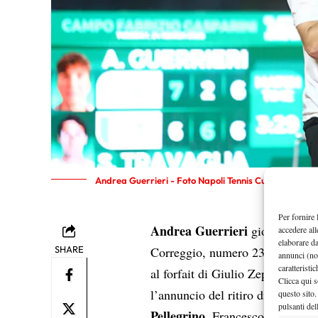
Andrea Guerrieri - Foto Napoli Tennis Cup
Per fornire 
Andrea Guerrieri
giocherà le q
accedere all
elaborare d
SHARE
Correggio, numero 230 del mondo
annunci (no
caratteristi
al forfait di Giulio Zeppieri e 
Clicca qui s
l’annuncio del ritiro di Valenti
questo sito.
pulsanti del
Pellegrino
Maestrell
, Francesco