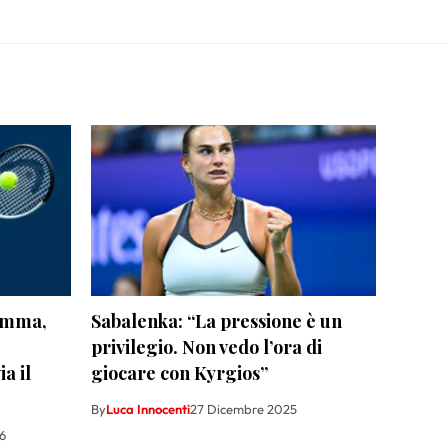
amma,
Sabalenka: “La pressione è un
privilegio. Non vedo l’ora di
a il
giocare con Kyrgios”
By
Luca Innocenti
27 Dicembre 2025
6