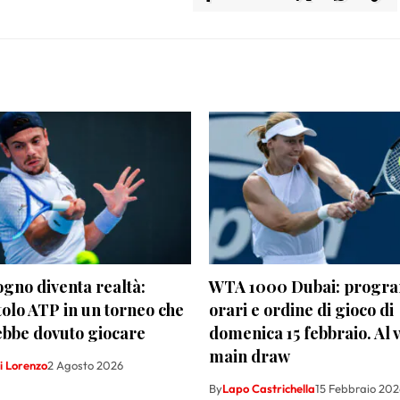
sogno diventa realtà:
WTA 1000 Dubai: progr
tolo ATP in un torneo che
orari e ordine di gioco di
ebbe dovuto giocare
domenica 15 febbraio. Al vi
main draw
i Lorenzo
2 Agosto 2026
By
Lapo Castrichella
15 Febbraio 202