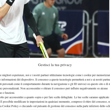
Gestisci la tua privacy
le migliori esperienze, noi e i nostri partner utilizziamo tecnologie come i cookie per memorizzar
Wimbledon 2026
ualificazioni di
. Il 27enne di
e informazioni del dispositivo. Il consenso a queste tecnologie permetterà a noi e ai nostri partne
ati personali come il comportamento durante la navigazione o gli ID univoci su questo sito e di 
, accede al tabellone delle qualificazioni in seguito
n) personalizzati. Non acconsentire o ritirare il consenso può influire negativamente su alcune
che e funzioni.
all’uscita di Alex Molcan, entrato in main draw dopo
otto per acconsentire a quanto sopra o per fare scelte dettagliate. Le tue scelte saranno applicate
n Vacherot. Il tennista azzurro si aggiunge ad Andrea
 È possibile modificare le impostazioni in qualsiasi momento, compreso il ritiro del consenso, ut
la Cookie Policy o cliccando sul pulsante di gestione del consenso nella parte inferiore dello sc
i
Travaglia
Nardi
, Stefano
, Luca
, Marco