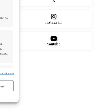
X
enti da
Instagram
tà,
Youtube
a,
lizzati,
re attivo
 questi scopi
oni
re attivo