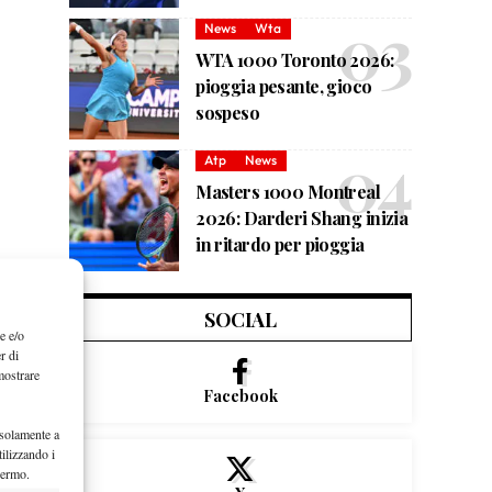
News
Wta
WTA 1000 Toronto 2026:
pioggia pesante, gioco
sospeso
Atp
News
Masters 1000 Montreal
2026: Darderi Shang inizia
in ritardo per pioggia
SOCIAL
e e/o
r di
mostrare
Facebook
 solamente a
ilizzando i
hermo.