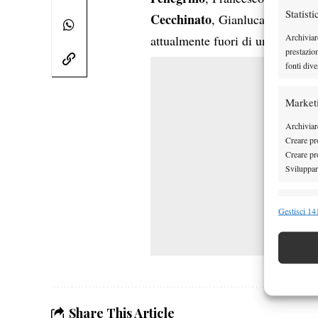
Statisti
Cecchinato
Cadenas
, Gianluca
Archiviar
attualmente fuori di un posto dal
prestazio
fonti dive
Market
Archiviare
Creare pro
Creare pro
Sviluppare
Funzion
Gestisci 141
Abbinare e
Identifica
Garanti
Erogare
Share This Article
scelte 