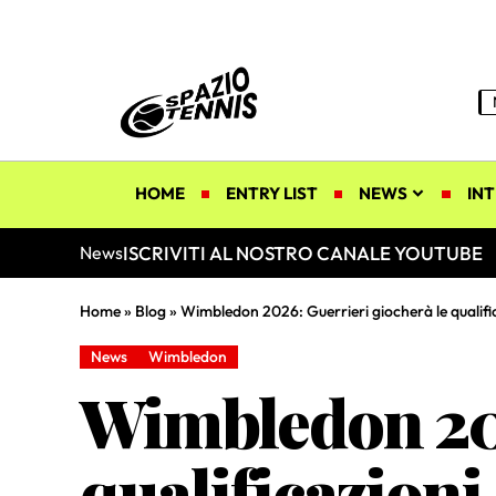
HOME
ENTRY LIST
NEWS
INT
ISCRIVITI AL NOSTRO CANALE YOUTUBE
News
Home
»
Blog
»
Wimbledon 2026: Guerrieri giocherà le qualific
News
Wimbledon
Wimbledon 202
qualificazioni