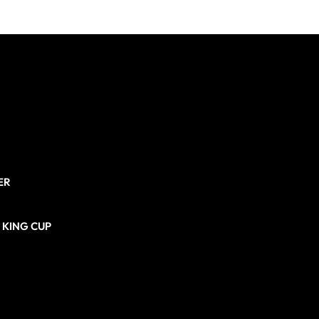
ER
N KING CUP