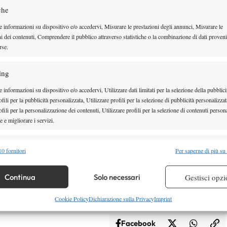
che
so
Giustino
Berrettini
, Lorenzo
e Matteo
,
e informazioni su dispositivo e/o accedervi, Misurare le prestazioni degli annunci, Misurare le
 tabellone principale.
ni dei contenuti, Comprendere il pubblico attraverso statistiche o la combinazione di dati proveni
rse.
ing
 informazioni su dispositivo e/o accedervi, Utilizzare dati limitati per la selezione della pubblici
fili per la pubblicità personalizzata, Utilizzare profili per la selezione di pubblicità personalizzat
fili per la personalizzazione dei contenuti, Utilizzare profili per la selezione di contenuti persona
 e migliorare i servizi.
alità
Semp
0 fornitori
Per saperne di più su
 combinare dati provenienti da altre fonti di dati, Collegare diversi dispositivi,
re i dispositivi in base alle informazioni trasmesse automaticamente.
Continua
Solo necessari
Gestisci opzi
re la sicurezza, prevenire e rilevare frodi, correggere errori,
Cookie Policy
Dichiarazione sulla Privacy
Imprint
 e presentare pubblicità e contenuto, Salvare e comunicare le
Semp
Facebook
sulla privacy.