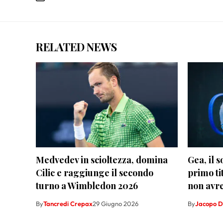
RELATED NEWS
Medvedev in scioltezza, domina
Gea, il 
Cilic e raggiunge il secondo
primo ti
turno a Wimbledon 2026
non avr
By
Tancredi Crepax
29 Giugno 2026
By
Jacopo D