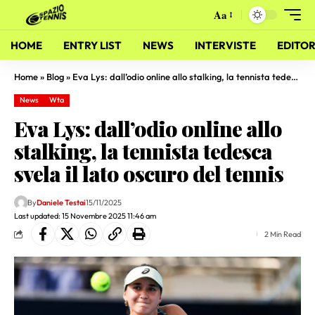
Aa
HOME
ENTRY LIST
NEWS
INTERVISTE
EDITOR
Home
»
Blog
»
Eva Lys: dall’odio online allo stalking, la tennista tedesca svela il lato oscuro del tennis
News
Wta
Eva Lys: dall’odio online allo
stalking, la tennista tedesca
svela il lato oscuro del tennis
By
Daniele Testai
15/11/2025
Last updated: 15 Novembre 2025 11:46 am
2 Min Read