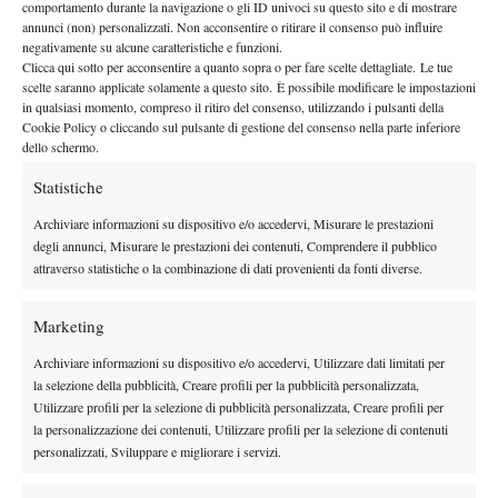
comportamento durante la navigazione o gli ID univoci su questo sito e di mostrare
E per lei l’odio non è un’eccezione, ma un’abitudine: “
Lo leggo
annunci (non) personalizzati. Non acconsentire o ritirare il consenso può influire
negativamente su alcune caratteristiche e funzioni.
tutto. Mi colpisce, certo, ma
imparo a conviverci
. È diventato
Clicca qui sotto per acconsentire a quanto sopra o per fare scelte dettagliate. Le tue
parte della quotidianità, purtroppo
”.
scelte saranno applicate solamente a questo sito. È possibile modificare le impostazioni
“Non lascerò che l’odio vinca”
in qualsiasi momento, compreso il ritiro del consenso, utilizzando i pulsanti della
Cookie Policy o cliccando sul pulsante di gestione del consenso nella parte inferiore
dello schermo.
Nonostante la violenza dei contenuti, Lys non ha intenzione di
chiudere i suoi profili. È stata una scelta meditata, una forma di
Statistiche
resistenza: “
Non voglio lasciare che l’odio vinca
”, afferma con
Archiviare informazioni su dispositivo e/o accedervi, Misurare le prestazioni
fermezza.
degli annunci, Misurare le prestazioni dei contenuti, Comprendere il pubblico
Anzi, vuole trasformare la propria esperienza in un megafono per
attraverso statistiche o la combinazione di dati provenienti da fonti diverse.
tutte le altre giocatrici che vivono situazioni simili:
“
Più ne
parliamo, più aumenta la pressione per cambiare le cose
”.
Marketing
Mentre questo weekend scenderà in campo a Monaco per la
Archiviare informazioni su dispositivo e/o accedervi, Utilizzare dati limitati per
Billie Jean King Cup, Lys spera che la sua voce – forte, lucida e
la selezione della pubblicità, Creare profili per la pubblicità personalizzata,
coraggiosa – possa diventare un punto di svolta nella lotta
Utilizzare profili per la selezione di pubblicità personalizzata, Creare profili per
all’odio e alle molestie nel mondo dello sport.
la personalizzazione dei contenuti, Utilizzare profili per la selezione di contenuti
personalizzati, Sviluppare e migliorare i servizi.