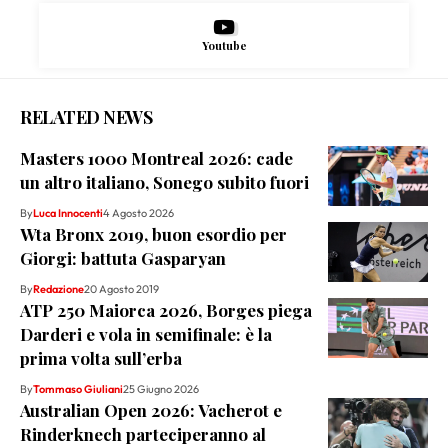
Youtube
RELATED NEWS
Masters 1000 Montreal 2026: cade
un altro italiano, Sonego subito fuori
By
Luca Innocenti
4 Agosto 2026
Wta Bronx 2019, buon esordio per
Giorgi: battuta Gasparyan
By
Redazione
20 Agosto 2019
ATP 250 Maiorca 2026, Borges piega
Darderi e vola in semifinale: è la
prima volta sull’erba
By
Tommaso Giuliani
25 Giugno 2026
Australian Open 2026: Vacherot e
Rinderknech parteciperanno al