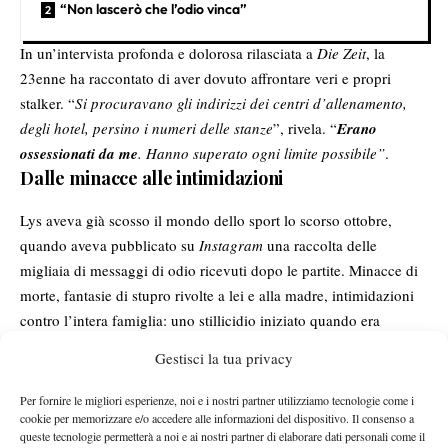
“Non lascerò che l’odio vinca”
In un’intervista profonda e dolorosa
rilasciata a
Die Zeit
, la
23enne ha raccontato di aver dovuto affrontare veri e propri
stalker. “
Si procuravano gli indirizzi dei centri d’allenamento,
degli hotel, persino i numeri delle stanze
”, rivela. “
Erano
ossessionati da me
. Hanno superato ogni limite possibile”
.
Dalle minacce alle intimidazioni
Lys aveva già scosso il mondo dello sport lo scorso ottobre,
quando aveva pubblicato su
Instagram
una raccolta delle
migliaia di messaggi di odio ricevuti dopo le partite. Minacce di
morte, fantasie di stupro rivolte a lei e alla madre, intimidazioni
contro l’intera famiglia: uno stillicidio iniziato quando era
appena sedicenne.
Gestisci la tua privacy
“
Mi avevano sempre detto di ignorare, di non dare loro spazio”,
racconta. “L’ho fatto per anni, finché non ho capito che
Per fornire le migliori esperienze, noi e i nostri partner utilizziamo tecnologie come i
rimanere in silenzio non avrebbe cambiato nulla
. Se non se ne
cookie per memorizzare e/o accedere alle informazioni del dispositivo. Il consenso a
queste tecnologie permetterà a noi e ai nostri partner di elaborare dati personali come il
parla, questo fenomeno cresce senza controllo
”.