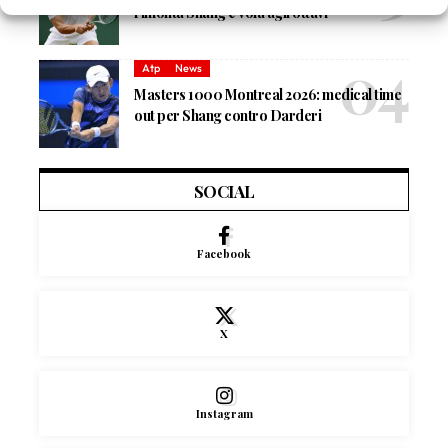
rimonta Shang e vola agli ottavi
Atp
News
Masters 1000 Montreal 2026: medical time
out per Shang contro Darderi
SOCIAL
Facebook
X
Instagram