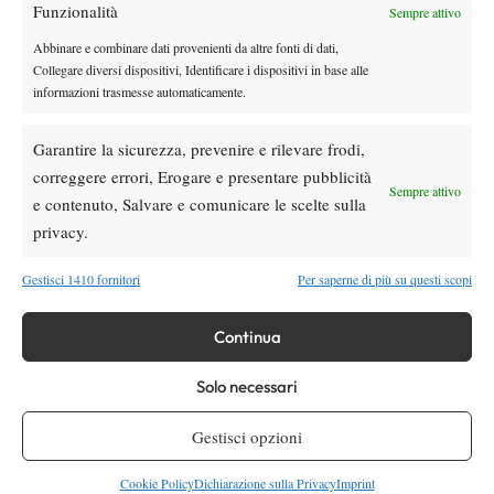
Funzionalità
Sempre attivo
TAGGED:
Eva Lys
Abbinare e combinare dati provenienti da altre fonti di dati,
Collegare diversi dispositivi, Identificare i dispositivi in base alle
informazioni trasmesse automaticamente.
Garantire la sicurezza, prevenire e rilevare frodi,
correggere errori, Erogare e presentare pubblicità
Sempre attivo
DI TENDENZA
e contenuto, Salvare e comunicare le scelte sulla
privacy.
News
Wta
Paolini salta il WTA 1000 di Cincinnati, non
Gestisci 1410 fornitori
Per saperne di più su questi scopi
difenderà la finale del 2025
Continua
Atp
News
Masters 1000 Montreal 2026: programma,
Solo necessari
orario e ordine di gioco venerdì 7 agosto.
Arnaldi apre sul Centrale
Gestisci opzioni
Atp
News
Cookie Policy
Dichiarazione sulla Privacy
Imprint
Masters 1000 Montreal 2026: Darderi