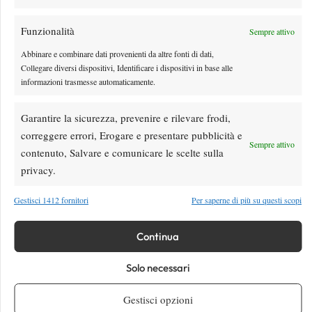
Bastad
Funzionalità
Sempre attivo
By
Luca Innocenti
18 Luglio 2026
Abbinare e combinare dati provenienti da altre fonti di dati,
Collegare diversi dispositivi, Identificare i dispositivi in base alle
informazioni trasmesse automaticamente.
Garantire la sicurezza, prevenire e rilevare frodi,
correggere errori, Erogare e presentare pubblicità e
Sempre attivo
contenuto, Salvare e comunicare le scelte sulla
privacy.
Gestisci 1412 fornitori
Per saperne di più su questi scopi
ATP 250 Bastad 2026: Darderi a un passo dal back-
Continua
to-back, supera Vallejo e agguanta la finale
Solo necessari
Darderi all'atto decisivo del torneo svedese, ultimo passo per riconfermarsi
campione
Gestisci opzioni