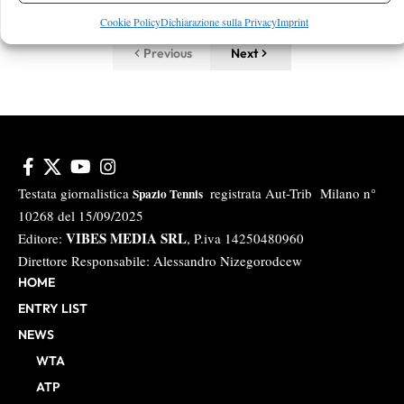
By
Luca Innocenti
18 Luglio 2026
Cookie Policy
Dichiarazione sulla Privacy
Imprint
Previous
Next
Testata giornalistica
registrata Aut-Trib Milano n°
Spazio Tennis
10268 del 15/09/2025
VIBES MEDIA SRL
Editore:
, P.iva 14250480960
Direttore Responsabile: Alessandro Nizegorodcew
HOME
ENTRY LIST
NEWS
WTA
ATP