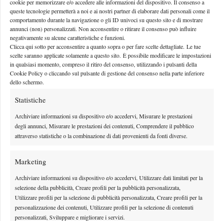
Tabellone ATP 250 Estoril 2026: tutti gli
cookie per memorizzare e/o accedere alle informazioni del dispositivo. Il consenso a
queste tecnologie permetterà a noi e ai nostri partner di elaborare dati personali come il
accoppiamenti, Darderi per difendere la Top 20
comportamento durante la navigazione o gli ID univoci su questo sito e di mostrare
annunci (non) personalizzati. Non acconsentire o ritirare il consenso può influire
Sorteggiato il tabellone del 250 portoghese
negativamente su alcune caratteristiche e funzioni.
Clicca qui sotto per acconsentire a quanto sopra o per fare scelte dettagliate. Le tue
By
Luca Innocenti
18 Luglio 2026
scelte saranno applicate solamente a questo sito. È possibile modificare le impostazioni
in qualsiasi momento, compreso il ritiro del consenso, utilizzando i pulsanti della
Cookie Policy o cliccando sul pulsante di gestione del consenso nella parte inferiore
dello schermo.
Statistiche
Archiviare informazioni su dispositivo e/o accedervi, Misurare le prestazioni
degli annunci, Misurare le prestazioni dei contenuti, Comprendere il pubblico
attraverso statistiche o la combinazione di dati provenienti da fonti diverse.
Marketing
Archiviare informazioni su dispositivo e/o accedervi, Utilizzare dati limitati per la
selezione della pubblicità, Creare profili per la pubblicità personalizzata,
ATP 250 Bastad 2026, Darderi: “Sotto pressione tutta
Utilizzare profili per la selezione di pubblicità personalizzata, Creare profili per la
settimana, più tranquillo per la finale”
personalizzazione dei contenuti, Utilizzare profili per la selezione di contenuti
personalizzati, Sviluppare e migliorare i servizi.
Le sensazioni di Darderi alla vigilia della sua seconda finale consecutiva a