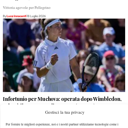
Vittoria agevole per Pellegrino
By
Luca Innocenti
18 Luglio 2026
Infortunio per Muchova: operata dopo Wimbledon,
salterà il WTA 1000 di Toronto (VIDEO)
Gestisci la tua privacy
Battuta d'arresto imprevista nell'ottimo 2026 di Muchova
Per fornire le migliori esperienze, noi e i nostri partner utilizziamo tecnologie come i
By
Luca Innocenti
18 Luglio 2026