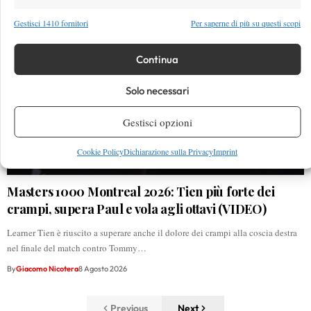
Gestisci 1410 fornitori
Per saperne di più su questi scopi
Continua
Solo necessari
Gestisci opzioni
Cookie Policy
Dichiarazione sulla Privacy
Imprint
Masters 1000 Montreal 2026: Tien più forte dei
crampi, supera Paul e vola agli ottavi (VIDEO)
Learner Tien è riuscito a superare anche il dolore dei crampi alla coscia destra
nel finale del match contro Tommy…
By
Giacomo Nicotera
8 Agosto 2026
Previous
Next