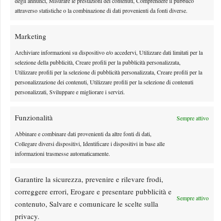
degli annunci, Misurare le prestazioni dei contenuti, Comprendere il pubblico
l'occasione: il big match di giornata è Fonseca-Shelton
attraverso statistiche o la combinazione di dati provenienti da fonti diverse.
By
Tancredi Crepax
8 Agosto 2026
Marketing
Archiviare informazioni su dispositivo e/o accedervi, Utilizzare dati limitati per la
selezione della pubblicità, Creare profili per la pubblicità personalizzata,
Utilizzare profili per la selezione di pubblicità personalizzata, Creare profili per la
personalizzazione dei contenuti, Utilizzare profili per la selezione di contenuti
personalizzati, Sviluppare e migliorare i servizi.
Funzionalità
Sempre attivo
Abbinare e combinare dati provenienti da altre fonti di dati,
Collegare diversi dispositivi, Identificare i dispositivi in base alle
informazioni trasmesse automaticamente.
Nadal si stringe a Messi: il messaggio del campione
spagnolo dopo la morte di Jorge
Garantire la sicurezza, prevenire e rilevare frodi,
La scomparsa di Jorge Messi ha scosso profondamente Lionel Messi e il mondo
correggere errori, Erogare e presentare pubblicità e
Sempre attivo
dello sport. Tra i tanti messaggi di…
contenuto, Salvare e comunicare le scelte sulla
By
Matteo Cubadda
8 Agosto 2026
privacy.