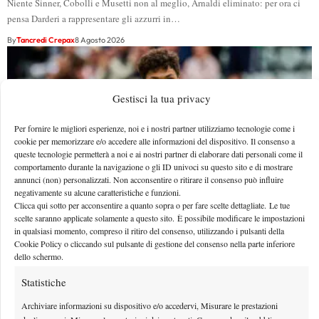
Niente Sinner, Cobolli e Musetti non al meglio, Arnaldi eliminato: per ora ci
pensa Darderi a rappresentare gli azzurri in…
By
Tancredi Crepax
8 Agosto 2026
Gestisci la tua privacy
Per fornire le migliori esperienze, noi e i nostri partner utilizziamo tecnologie come i
cookie per memorizzare e/o accedere alle informazioni del dispositivo. Il consenso a
queste tecnologie permetterà a noi e ai nostri partner di elaborare dati personali come il
comportamento durante la navigazione o gli ID univoci su questo sito e di mostrare
annunci (non) personalizzati. Non acconsentire o ritirare il consenso può influire
negativamente su alcune caratteristiche e funzioni.
Clicca qui sotto per acconsentire a quanto sopra o per fare scelte dettagliate. Le tue
scelte saranno applicate solamente a questo sito. È possibile modificare le impostazioni
in qualsiasi momento, compreso il ritiro del consenso, utilizzando i pulsanti della
Masters 1000 Montreal 2026: programma, orario e
Cookie Policy o cliccando sul pulsante di gestione del consenso nella parte inferiore
dello schermo.
ordine di gioco domenica 9 agosto. Fonseca-Shelton
sul centrale e Darderi in doppio
Statistiche
Vista l'assenza di favoriti, è il momento di vedere chi saprà cogliere
Archiviare informazioni su dispositivo e/o accedervi, Misurare le prestazioni