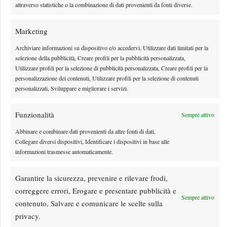
attraverso statistiche o la combinazione di dati provenienti da fonti diverse.
Marketing
Archiviare informazioni su dispositivo e/o accedervi, Utilizzare dati limitati per la
selezione della pubblicità, Creare profili per la pubblicità personalizzata,
Utilizzare profili per la selezione di pubblicità personalizzata, Creare profili per la
personalizzazione dei contenuti, Utilizzare profili per la selezione di contenuti
personalizzati, Sviluppare e migliorare i servizi.
Funzionalità
Sempre attivo
Abbinare e combinare dati provenienti da altre fonti di dati,
Rusedski sul futuro di Alcaraz: “Non giocherà lo US
Collegare diversi dispositivi, Identificare i dispositivi in base alle
Open, forse non lo vedremo più nel 2026”
informazioni trasmesse automaticamente.
Le parole di Greg Rusedski sull'infortunio e il futuro di Carlos Alcaraz, appena
Garantire la sicurezza, prevenire e rilevare frodi,
cancellatosi anche dal '1000' di Cincinnati
correggere errori, Erogare e presentare pubblicità e
By
Giacomo Nicotera
7 Agosto 2026
Sempre attivo
contenuto, Salvare e comunicare le scelte sulla
privacy.