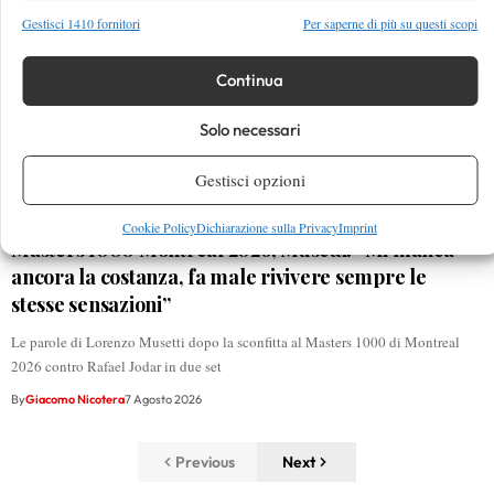
Gestisci 1410 fornitori
Per saperne di più su questi scopi
Continua
Solo necessari
Gestisci opzioni
Cookie Policy
Dichiarazione sulla Privacy
Imprint
Masters 1000 Montreal 2026, Musetti: “Mi manca
ancora la costanza, fa male rivivere sempre le
stesse sensazioni”
Le parole di Lorenzo Musetti dopo la sconfitta al Masters 1000 di Montreal
2026 contro Rafael Jodar in due set
By
Giacomo Nicotera
7 Agosto 2026
Previous
Next