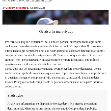
del Masters 1000 di Cincinnati 2026
By
Giacomo Nicotera
7 Agosto 2026
Gestisci la tua privacy
Per fornire le migliori esperienze, noi e i nostri partner utilizziamo tecnologie come i
cookie per memorizzare e/o accedere alle informazioni del dispositivo. Il consenso a
queste tecnologie permetterà a noi e ai nostri partner di elaborare dati personali come il
comportamento durante la navigazione o gli ID univoci su questo sito e di mostrare
annunci (non) personalizzati. Non acconsentire o ritirare il consenso può influire
negativamente su alcune caratteristiche e funzioni.
Clicca qui sotto per acconsentire a quanto sopra o per fare scelte dettagliate. Le tue
scelte saranno applicate solamente a questo sito. È possibile modificare le impostazioni
in qualsiasi momento, compreso il ritiro del consenso, utilizzando i pulsanti della
Masters 1000 Cincinnati 2026: a che ora e dove
Cookie Policy o cliccando sul pulsante di gestione del consenso nella parte inferiore
vedere il sorteggio del tabellone
dello schermo.
Quando e dove vedere il sorteggio del main draw per il Masters 1000 di
Statistiche
Cincinnati 2026
Archiviare informazioni su dispositivo e/o accedervi, Misurare le prestazioni
By
Giacomo Nicotera
7 Agosto 2026
degli annunci, Misurare le prestazioni dei contenuti, Comprendere il pubblico