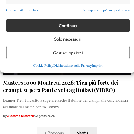
Gestisci 1410 fornitori
Per saperne di più su questi scopi
Continua
Solo necessari
Gestisci opzioni
Cookie Policy
Dichiarazione sulla Privacy
Imprint
Masters 1000 Montreal 2026: Tien più forte dei
crampi, supera Paul e vola agli ottavi (VIDEO)
Learner Tien è riuscito a superare anche il dolore dei crampi alla coscia destra
nel finale del match contro Tommy…
By
Giacomo Nicotera
8 Agosto 2026
Previous
Next