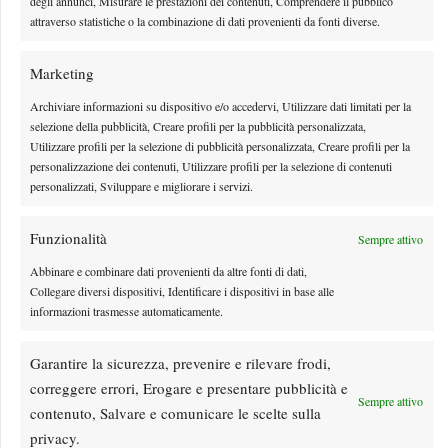
degli annunci, Misurare le prestazioni dei contenuti, Comprendere il pubblico
l'occasione: il big match di giornata è Fonseca-Shelton
attraverso statistiche o la combinazione di dati provenienti da fonti diverse.
By
Tancredi Crepax
8 Agosto 2026
Marketing
Archiviare informazioni su dispositivo e/o accedervi, Utilizzare dati limitati per la
selezione della pubblicità, Creare profili per la pubblicità personalizzata,
Utilizzare profili per la selezione di pubblicità personalizzata, Creare profili per la
personalizzazione dei contenuti, Utilizzare profili per la selezione di contenuti
personalizzati, Sviluppare e migliorare i servizi.
Funzionalità
Sempre attivo
Abbinare e combinare dati provenienti da altre fonti di dati,
Collegare diversi dispositivi, Identificare i dispositivi in base alle
informazioni trasmesse automaticamente.
Nadal si stringe a Messi: il messaggio del campione
spagnolo dopo la morte di Jorge
Garantire la sicurezza, prevenire e rilevare frodi,
La scomparsa di Jorge Messi ha scosso profondamente Lionel Messi e il mondo
correggere errori, Erogare e presentare pubblicità e
Sempre attivo
dello sport. Tra i tanti messaggi di…
contenuto, Salvare e comunicare le scelte sulla
By
Matteo Cubadda
8 Agosto 2026
privacy.