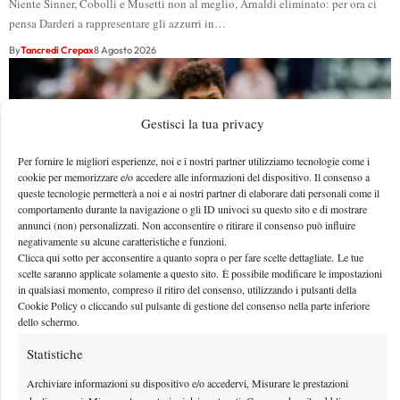
Niente Sinner, Cobolli e Musetti non al meglio, Arnaldi eliminato: per ora ci
pensa Darderi a rappresentare gli azzurri in…
By
Tancredi Crepax
8 Agosto 2026
Gestisci la tua privacy
Per fornire le migliori esperienze, noi e i nostri partner utilizziamo tecnologie come i
cookie per memorizzare e/o accedere alle informazioni del dispositivo. Il consenso a
queste tecnologie permetterà a noi e ai nostri partner di elaborare dati personali come il
comportamento durante la navigazione o gli ID univoci su questo sito e di mostrare
annunci (non) personalizzati. Non acconsentire o ritirare il consenso può influire
negativamente su alcune caratteristiche e funzioni.
Clicca qui sotto per acconsentire a quanto sopra o per fare scelte dettagliate. Le tue
scelte saranno applicate solamente a questo sito. È possibile modificare le impostazioni
in qualsiasi momento, compreso il ritiro del consenso, utilizzando i pulsanti della
Masters 1000 Montreal 2026: programma, orario e
Cookie Policy o cliccando sul pulsante di gestione del consenso nella parte inferiore
dello schermo.
ordine di gioco domenica 9 agosto. Fonseca-Shelton
sul centrale e Darderi in doppio
Statistiche
Vista l'assenza di favoriti, è il momento di vedere chi saprà cogliere
Archiviare informazioni su dispositivo e/o accedervi, Misurare le prestazioni