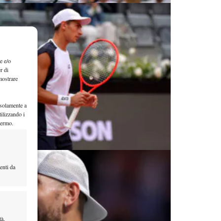
e e/o
r di
mostrare
 solamente a
ilizzando i
hermo.
enti da
tà,