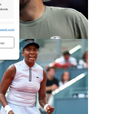
a,
lizzati,
re attivo
 questi scopi
oni
re attivo