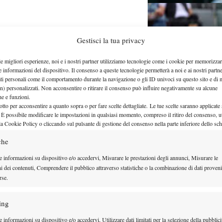
Gestisci la tua privacy
ossolano sulla terra
le migliori esperienze, noi e i nostri partner utilizziamo tecnologie come i cookie per memorizzar
e informazioni del dispositivo. Il consenso a queste tecnologie permetterà a noi e ai nostri partne
ati personali come il comportamento durante la navigazione o gli ID univoci su questo sito e di 
n) personalizzati. Non acconsentire o ritirare il consenso può influire negativamente su alcune
che e funzioni.
otto per acconsentire a quanto sopra o per fare scelte dettagliate. Le tue scelte saranno applicate
 È possibile modificare le impostazioni in qualsiasi momento, compreso il ritiro del consenso, ut
la Cookie Policy o cliccando sul pulsante di gestione del consenso nella parte inferiore dello sc
che
e informazioni su dispositivo e/o accedervi, Misurare le prestazioni degli annunci, Misurare le
ni dei contenuti, Comprendere il pubblico attraverso statistiche o la combinazione di dati proveni
rse.
 e Tiafoe giocheranno in
ing
 informazioni su dispositivo e/o accedervi, Utilizzare dati limitati per la selezione della pubblici