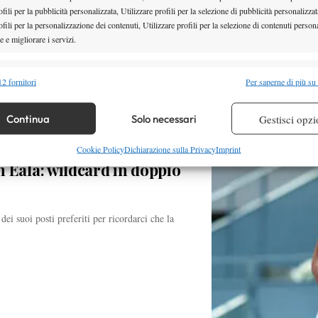
 il duo composto da Nick Kyrgios e Frances
fili per la pubblicità personalizzata, Utilizzare profili per la selezione di pubblicità personalizzat
fili per la personalizzazione dei contenuti, Utilizzare profili per la selezione di contenuti persona
 e migliorare i servizi.
alità
Semp
2 fornitori
Per saperne di più su
 combinare dati provenienti da altre fonti di dati, Collegare diversi dispositivi,
re i dispositivi in base alle informazioni trasmesse automaticamente.
Continua
Solo necessari
Gestisci opzi
re la sicurezza, prevenire e rilevare frodi, correggere errori,
Cookie Policy
Dichiarazione sulla Privacy
Imprint
 Eala: wildcard in doppio
 e presentare pubblicità e contenuto, Salvare e comunicare le
Semp
sulla privacy.
 suoi posti preferiti per ricordarci che la