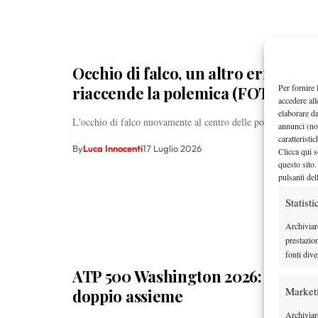
Occhio di falco, un altro errore gr
Per fornire 
riaccende la polemica (FOTO)
accedere all
elaborare d
L'occhio di falco nuovamente al centro delle polemiche
annunci (no
caratteristi
By
Luca Innocenti
17 Luglio 2026
Clicca qui s
questo sito.
pulsanti del
Statisti
Archiviar
prestazio
fonti dive
ATP 500 Washington 2026: Kyrgios
Market
doppio assieme
Archiviare