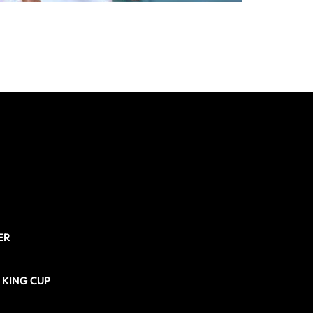
ER
N KING CUP