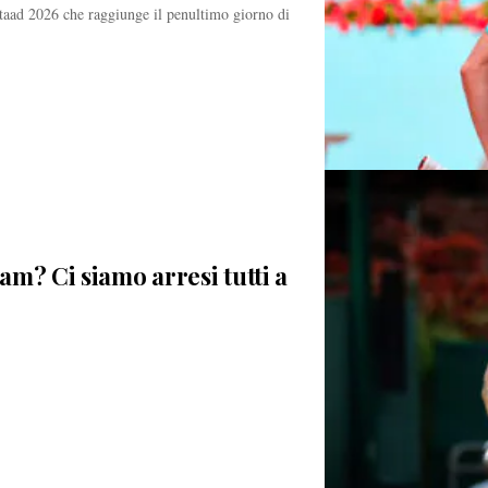
staad 2026 che raggiunge il penultimo giorno di
lam? Ci siamo arresi tutti a