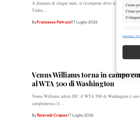
A distanza di cinque anni, si ricompone dove si era lasciato
Creare pro
Tiafoe…
Creare pro
Sviluppare
By
Francesco Petrucci
17 Luglio 2026
Funzion
Gestisci 141
Abbinare e
Identifica
Garanti
Venus Williams torna in campo con
Erogare
scelte 
al WTA 500 di Washington
Venus Williams adora DC: il WTA 500 di Washington è uno dei
campionessa c'è…
By
Tancredi Crepax
17 Luglio 2026