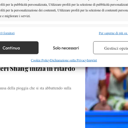
fili per la pubblicità personalizzata, Utilizzare profili per la selezione di pubblicità personalizzat
fili per la personalizzazione dei contenuti, Utilizzare profili per la selezione di contenuti persona
 e migliorare i servizi.
alità
Semp
0 fornitori
Per saperne di più su
 combinare dati provenienti da altre fonti di dati, Collegare diversi dispositivi,
re i dispositivi in base alle informazioni trasmesse automaticamente.
Continua
Solo necessari
Gestisci opzi
re la sicurezza, prevenire e rilevare frodi, correggere errori,
Cookie Policy
Dichiarazione sulla Privacy
Imprint
ri Shang inizia in ritardo
 e presentare pubblicità e contenuto, Salvare e comunicare le
Semp
sulla privacy.
ausa della pioggia che si sta abbattendo sulla