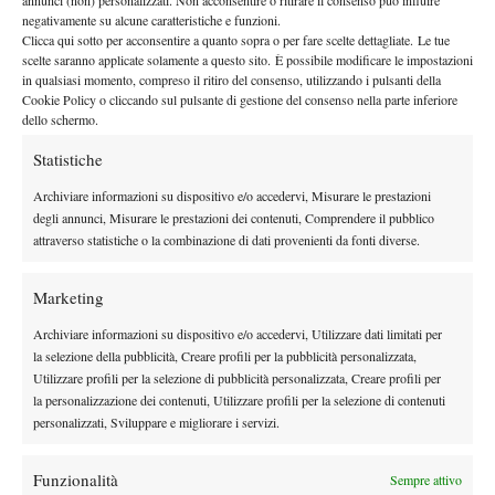
dell’intera stagione, è stato un nuovo titolo, per il quale David
negativamente su alcune caratteristiche e funzioni.
avrebbe dovuto attendere l’estate del 2010, quando fu bravo e
Clicca qui sotto per acconsentire a quanto sopra o per fare scelte dettagliate. Le tue
scelte saranno applicate solamente a questo sito. È possibile modificare le impostazioni
fortunato a sfruttare il ritiro, nell’atto conclusivo dell’ottavo future
in qualsiasi momento, compreso il ritiro del consenso, utilizzando i pulsanti della
tedesco, del sempiterno Eric Prodon. Sarebbe stato il primo di
Cookie Policy o cliccando sul pulsante di gestione del consenso nella parte inferiore
una serie di cinque titoli che il belga avrebbe ottenuto nel giro di
dello schermo.
15 mesi e che gli avrebbe consentito di migliorare
Statistiche
definitivamente il proprio posizionamento nel ranking, ormai alle
Archiviare informazioni su dispositivo e/o accedervi, Misurare le prestazioni
soglie della top-200. Utili, come slancio, le tre partite, pur tutte
degli annunci, Misurare le prestazioni dei contenuti, Comprendere il pubblico
perse, contro il bulgaro, di soli 5 mesi più giovane, Grigor
attraverso statistiche o la combinazione di dati provenienti da fonti diverse.
Dimitrov, valevoli per piazzamenti lodevoli. Nell’ordine: il titolo
nel Future F9 di Germania, la finale nella manifestazione ITF
Marketing
successiva e quella nel challenger di Ginevra. E già, perché dopo
Archiviare informazioni su dispositivo e/o accedervi, Utilizzare dati limitati per
Todi erano giunte altre belle prestazioni anche nel livello
la selezione della pubblicità, Creare profili per la pubblicità personalizzata,
intermedio. Dalla finale a Lubiana, nella tarda estate del 2010,
Utilizzare profili per la selezione di pubblicità personalizzata, Creare profili per
fino alla splendida semifinale a Mons di circa 13 mesi dopo. Una
la personalizzazione dei contenuti, Utilizzare profili per la selezione di contenuti
settimana assolutamente sopra le righe per il 21enne belga,
personalizzati, Sviluppare e migliorare i servizi.
capace,nel giro di pochi giorni, di superare due temibili top-100
come il connazionale Olivier Rochus e il colombiano Alejandro
Funzionalità
Sempre attivo