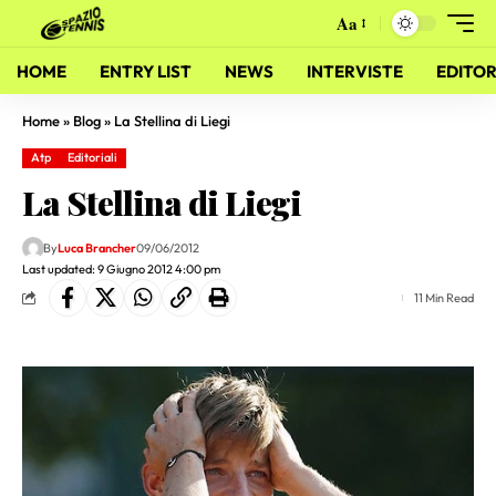
Aa
HOME
ENTRY LIST
NEWS
INTERVISTE
EDITOR
Home
»
Blog
»
La Stellina di Liegi
Atp
Editoriali
La Stellina di Liegi
By
Luca Brancher
09/06/2012
Last updated: 9 Giugno 2012 4:00 pm
11 Min Read