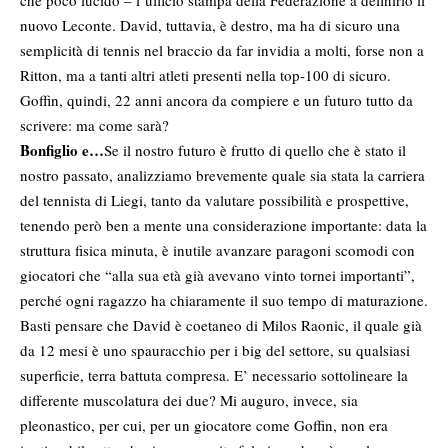
che poco lucido – l’ufficio stampa della Federazione a definirlo il
nuovo Leconte. David, tuttavia, è destro, ma ha di sicuro una
semplicità di tennis nel braccio da far invidia a molti, forse non a
Ritton, ma a tanti altri atleti presenti nella top-100 di sicuro.
Goffin, quindi, 22 anni ancora da compiere e un futuro tutto da
scrivere: ma come sarà?
Bonfiglio e…
Se il nostro futuro è frutto di quello che è stato il
nostro passato, analizziamo brevemente quale sia stata la carriera
del tennista di Liegi, tanto da valutare possibilità e prospettive,
tenendo però ben a mente una considerazione importante: data la
struttura fisica minuta, è inutile avanzare paragoni scomodi con
giocatori che “alla sua età già avevano vinto tornei importanti”,
perché ogni ragazzo ha chiaramente il suo tempo di maturazione.
Basti pensare che David è coetaneo di Milos Raonic, il quale già
da 12 mesi è uno spauracchio per i big del settore, su qualsiasi
superficie, terra battuta compresa. E’ necessario sottolineare la
differente muscolatura dei due? Mi auguro, invece, sia
pleonastico, per cui, per un giocatore come Goffin, non era