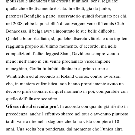
ipotizzabile attendersi una crescita fulminea, bensì regolare:
quella che effettivamente è stata. In effetti, già da junior,
parentesi Bonfiglio a parte, osservatorio quindi fortunato per chi,
nel 2008, ebbe la possibilità di convergere verso il Tennis Club
Bonacossa, il belga aveva incontrato le sue belle difficoltà.
Qualche buon risultato, sì, qualche discreta vittoria e una top-ten
raggiunta proprio all’ultimo momento, d’accordo, ma nelle
competizioni d’elite, leggasi Slam, David era sempre venuto
meno: nell’anno in cui venne proclamato vicecampione
meneghino, Goffin fu infatti eliminato al primo turno a
Wimbledon ed al secondo al Roland Garros, contro avversari
che, in maniera eufemistica, non hanno propriamente avuto un
decorso professionale, da quel momento in poi, comparabile con
quello dell’illustre sconfitto.
Gli esordi sul circuito pro’.
In accordo con quanto già riferito in
precedenza, anche l’effettivo sbarco nel tour è avvenuto piuttosto
tardi, vale a dire nella stagione che lo ha visto compiere i 18
anni. Una scelta ben ponderata, dal momento che l’unica altra