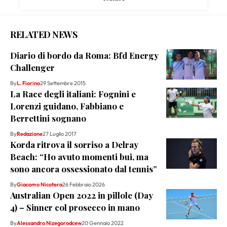
RELATED NEWS
Diario di bordo da Roma: Bfd Energy
Challenger
By
L. Fiorino
29 Settembre 2015
La Race degli italiani: Fognini e
Lorenzi guidano, Fabbiano e
Berrettini sognano
By
Redazione
27 Luglio 2017
Korda ritrova il sorriso a Delray
Beach: “Ho avuto momenti bui, ma
sono ancora ossessionato dal tennis”
By
Giacomo Nicotera
26 Febbraio 2026
Australian Open 2022 in pillole (Day
4) – Sinner col prosecco in mano
By
Alessandro Nizegorodcew
20 Gennaio 2022