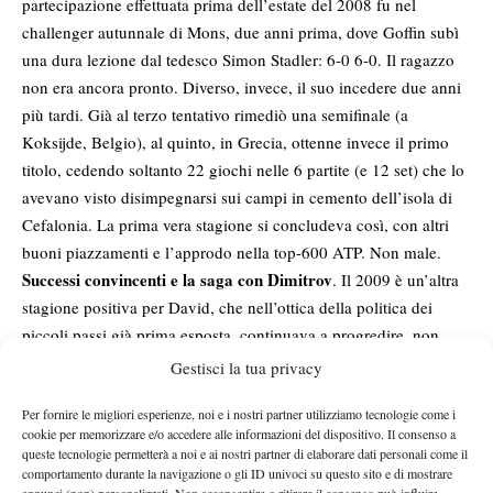
partecipazione effettuata prima dell’estate del 2008 fu nel
challenger autunnale di Mons, due anni prima, dove Goffin subì
una dura lezione dal tedesco Simon Stadler: 6-0 6-0. Il ragazzo
non era ancora pronto. Diverso, invece, il suo incedere due anni
più tardi. Già al terzo tentativo rimediò una semifinale (a
Koksijde, Belgio), al quinto, in Grecia, ottenne invece il primo
titolo, cedendo soltanto 22 giochi nelle 6 partite (e 12 set) che lo
avevano visto disimpegnarsi sui campi in cemento dell’isola di
Cefalonia. La prima vera stagione si concludeva così, con altri
buoni piazzamenti e l’approdo nella top-600 ATP. Non male.
Successi convincenti e la saga con Dimitrov
. Il 2009 è un’altra
stagione positiva per David, che nell’ottica della politica dei
piccoli passi già prima esposta, continuava a progredire, non
solo in ambito futures, ma anche con le prime comparsate a
Gestisci la tua privacy
livello challenger. Da non dimenticare, a tal proposito, la
Per fornire le migliori esperienze, noi e i nostri partner utilizziamo tecnologie come i
semifinale ottenuta in Umbria, a Todi, dove Goffin sconfisse il
cookie per memorizzare e/o accedere alle informazioni del dispositivo. Il consenso a
futuro top-30 Kevin Anderson prima di arrendersi di fronte
queste tecnologie permetterà a noi e ai nostri partner di elaborare dati personali come il
all’esperto Simon Greul. Quello che però è mancato, nel corso
comportamento durante la navigazione o gli ID univoci su questo sito e di mostrare
annunci (non) personalizzati. Non acconsentire o ritirare il consenso può influire