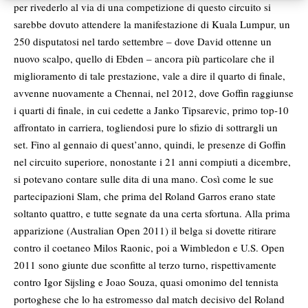
per rivederlo al via di una competizione di questo circuito si
sarebbe dovuto attendere la manifestazione di Kuala Lumpur, un
250 disputatosi nel tardo settembre – dove David ottenne un
nuovo scalpo, quello di Ebden – ancora più particolare che il
miglioramento di tale prestazione, vale a dire il quarto di finale,
avvenne nuovamente a Chennai, nel 2012, dove Goffin raggiunse
i quarti di finale, in cui cedette a Janko Tipsarevic, primo top-10
affrontato in carriera, togliendosi pure lo sfizio di sottrargli un
set. Fino al gennaio di quest’anno, quindi, le presenze di Goffin
nel circuito superiore, nonostante i 21 anni compiuti a dicembre,
si potevano contare sulle dita di una mano. Così come le sue
partecipazioni Slam, che prima del Roland Garros erano state
soltanto quattro, e tutte segnate da una certa sfortuna. Alla prima
apparizione (Australian Open 2011) il belga si dovette ritirare
contro il coetaneo Milos Raonic, poi a Wimbledon e U.S. Open
2011 sono giunte due sconfitte al terzo turno, rispettivamente
contro Igor Sijsling e Joao Souza, quasi omonimo del tennista
portoghese che lo ha estromesso dal match decisivo del Roland