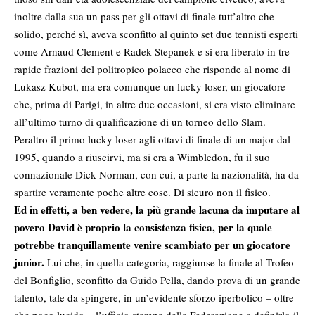
inoltre dalla sua un pass per gli ottavi di finale tutt’altro che
solido, perché sì, aveva sconfitto al quinto set due tennisti esperti
come Arnaud Clement e Radek Stepanek e si era liberato in tre
rapide frazioni del politropico polacco che risponde al nome di
Lukasz Kubot, ma era comunque un lucky loser, un giocatore
che, prima di Parigi, in altre due occasioni, si era visto eliminare
all’ultimo turno di qualificazione di un torneo dello Slam.
Peraltro il primo lucky loser agli ottavi di finale di un major dal
1995, quando a riuscirvi, ma si era a Wimbledon, fu il suo
connazionale Dick Norman, con cui, a parte la nazionalità, ha da
spartire veramente poche altre cose. Di sicuro non il fisico.
Ed in effetti, a ben vedere, la più grande lacuna da imputare al
povero David è proprio la consistenza fisica, per la quale
potrebbe tranquillamente venire scambiato per un giocatore
junior.
Lui che, in quella categoria, raggiunse la finale al Trofeo
del Bonfiglio, sconfitto da Guido Pella, dando prova di un grande
talento, tale da spingere, in un’evidente sforzo iperbolico – oltre