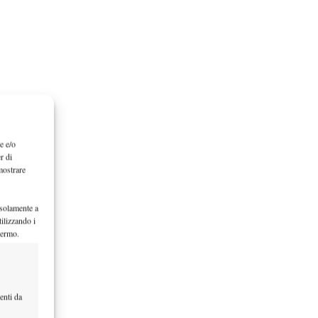
e e/o
r di
mostrare
 solamente a
ilizzando i
hermo.
enti da