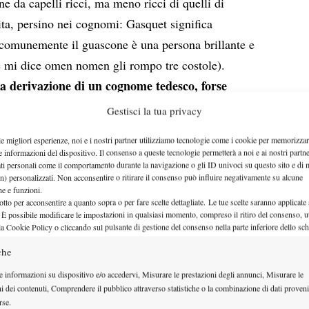
 da capelli ricci, ma meno ricci di quelli di
ta, persino nei cognomi: Gasquet significa
comunemente il guascone è una persona brillante e
he mi dice omen nomen gli rompo tre costole).
a derivazione di un cognome tedesco, forse
rius, che vuol dire “mestolo di rame”. Roba
Gestisci la tua privacy
le migliori esperienze, noi e i nostri partner utilizziamo tecnologie come i cookie per memorizzar
t in tre set, sarebbe il giorno giusto per parlare di
e informazioni del dispositivo. Il consenso a queste tecnologie permetterà a noi e ai nostri partne
ati personali come il comportamento durante la navigazione o gli ID univoci su questo sito e di 
 celebratori della sua classe e del suo rovescio.
n) personalizzati. Non acconsentire o ritirare il consenso può influire negativamente su alcune
tutti quelli che maledicono la fragilità psico-fisica
che e funzioni.
otto per acconsentire a quanto sopra o per fare scelte dettagliate. Le tue scelte saranno applicate
ato, ma cosa direi di nuovo? Probabilmente nulla.
 È possibile modificare le impostazioni in qualsiasi momento, compreso il ritiro del consenso, ut
la Cookie Policy o cliccando sul pulsante di gestione del consenso nella parte inferiore dello sc
to anatroccolo, di Adrian Mannarino. Avevo deciso
o averlo visto ad Auckland sbarazzarsi di Monaco
che
 Clement e cedere più che dignitosamente ad
e informazioni su dispositivo e/o accedervi, Misurare le prestazioni degli annunci, Misurare le
ni dei contenuti, Comprendere il pubblico attraverso statistiche o la combinazione di dati proveni
 la mano quadra. Ho aspettato il match con
rse.