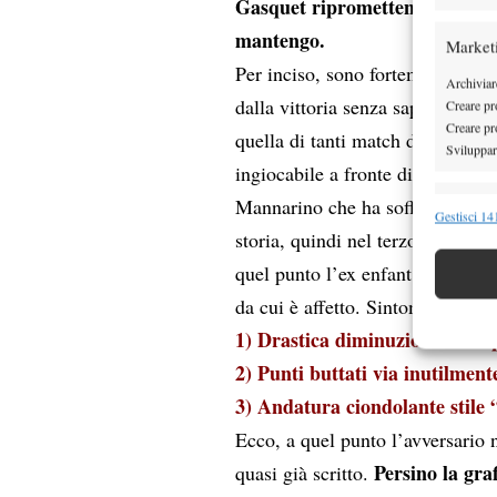
Gasquet ripromettendomi di scr
mantengo.
Market
Per inciso, sono fortemente con
Archiviare
dalla vittoria senza saperlo, nono
Creare pro
Creare pro
quella di tanti match di Gasquet:
Sviluppare
ingiocabile a fronte di un avvers
Mannarino che ha sofferto le pen
Funzion
Gestisci 141
storia, quindi nel terzo Gasquet 
Abbinare e
Identifica
quel punto l’ex enfant prodige h
da cui è affetto. Sintomi immedia
Garanti
1) Drastica diminuzione delle
Erogare
2) Punti buttati via inutilmente
scelte 
3) Andatura ciondolante stile 
Ecco, a quel punto l’avversario 
Persino la gr
quasi già scritto.