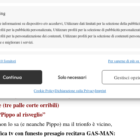
ivere l’articolo qualunque fosse stato l’esito:
ing
vinto che oggi Mannarino sia andato ad un passo
 informazioni su dispositivo e/o accedervi, Utilizzare dati limitati per la selezione della pubblici
stante il 6-3 7-6 6-4 finale. L’inerzia era simile a
fili per la pubblicità personalizzata, Utilizzare profili per la selezione di pubblicità personalizzat
fili per la personalizzazione dei contenuti, Utilizzare profili per la selezione di contenuti persona
 nel primo set il buon Richard è stato letteralmente
 e migliorare i servizi.
ario contratto, ha portato a casa anche il secondo con
e dell’inferno per arrivare a un tie-break perso senza
alità
Semp
0 fornitori
Per saperne di più su
si è portato avanti subito di un break: 6-3 7-6 3-0. A
 combinare dati provenienti da altre fonti di dati, Collegare diversi dispositivi,
re i dispositivi in base alle informazioni trasmesse automaticamente.
a cominciato a dare chiari segnali della Gasquettite
Continua
Solo necessari
Gestisci opzi
tamente identificabili e riassumibili in tre punti:
re la sicurezza, prevenire e rilevare frodi, correggere errori,
Cookie Policy
Dichiarazione sulla Privacy
Imprint
 prime (dal 75% al 50% circa)
 e presentare pubblicità e contenuto, Salvare e comunicare le
Semp
 (tre palle corte orribili)
sulla privacy.
“Pippo al risveglio”
non lo sa (e neanche Pippo) ma il trionfo è vicino,
afica tv con funesto presagio recitava GAS-MAN: