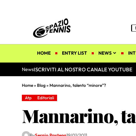
HOME
ENTRY LIST
NEWS
INT
ISCRIVITI AL NOSTRO CANALE YOUTUBE
News
Home
»
Blog
»
Mannarino, talento “minore”?
Atp
Editoriali
Mannarino, ta
By
Sergio Pastena
19/01/2011