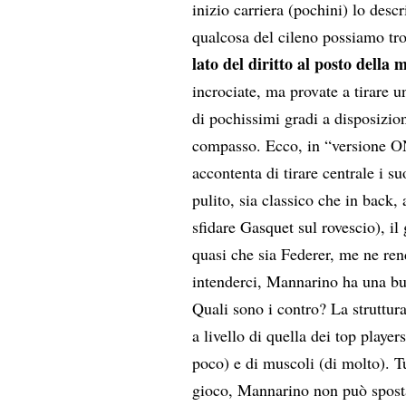
inizio carriera (pochini) lo de
qualcosa del cileno possiamo trov
lato del diritto al posto dell
incrociate, ma provate a tirare u
di pochissimi gradi a disposizion
compasso. Ecco, in “versione ON
accontenta di tirare centrale i s
pulito, sia classico che in back,
sfidare Gasquet sul rovescio), il
quasi che sia Federer, me ne ren
intenderci, Mannarino ha una b
Quali sono i contro? La struttura
a livello di quella dei top player
poco) e di muscoli (di molto). Tu
gioco, Mannarino non può spostar