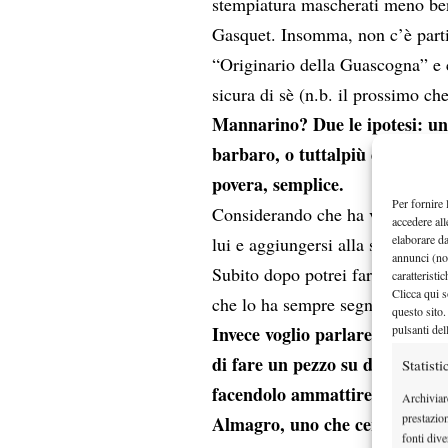
stempiatura mascherati meno bene
Gasquet. Insomma, non c’è parti
“Originario della Guascogna” e 
sicura di sè (n.b. il prossimo c
Mannarino? Due le ipotesi: un
barbaro, o tuttalpiù da manna
povera, semplice.
Per fornire 
Considerando che ha vinto Gasque
accedere all
elaborare d
lui e aggiungersi alla schiera dei
annunci (no
Subito dopo potrei fare coro con 
caratteristi
Clicca qui s
che lo ha sempre segnato e limit
questo sito.
pulsanti del
Invece voglio parlare del brut
di fare un pezzo su di lui dop
Statisti
facendolo ammattire, superare
Archiviar
prestazio
Almagro, uno che certo non ha
fonti dive