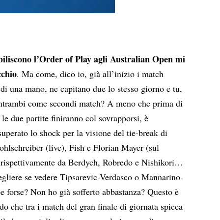
abiliscono l’Order of Play agli Australian Open mi
cchio
. Ma come, dico io, già all’inizio i match
a di una mano, ne capitano due lo stesso giorno e tu,
 entrambi come secondi match? A meno che prima di
le due partite finiranno col sovrapporsi, è
superato lo shock per la visione del tie-break di
hlschreiber (live), Fish e Florian Mayer (sul
et rispettivamente da Berdych, Robredo e Nishikori…
egliere se vedere Tipsarevic-Verdasco o Mannarino-
 forse? Non ho già sofferto abbastanza? Questo è
o che tra i match del gran finale di giornata spicca