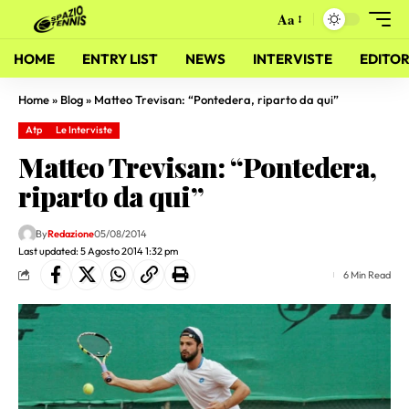
Aa
HOME
ENTRY LIST
NEWS
INTERVISTE
EDITOR
Home
»
Blog
»
Matteo Trevisan: “Pontedera, riparto da qui”
Atp
Le Interviste
Matteo Trevisan: “Pontedera,
riparto da qui”
By
Redazione
05/08/2014
Last updated: 5 Agosto 2014 1:32 pm
6 Min Read