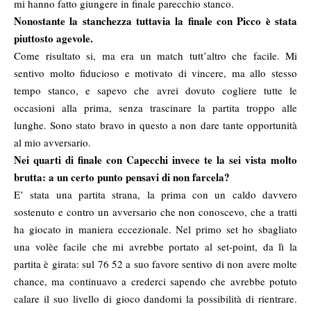
mi hanno fatto giungere in finale parecchio stanco.
Nonostante la stanchezza tuttavia la finale con Picco è stata
piuttosto agevole.
Come risultato si, ma era un match tutt’altro che facile. Mi
sentivo molto fiducioso e motivato di vincere, ma allo stesso
tempo stanco, e sapevo che avrei dovuto cogliere tutte le
occasioni alla prima, senza trascinare la partita troppo alle
lunghe. Sono stato bravo in questo a non dare tante opportunità
al mio avversario.
Nei quarti di finale con Capecchi invece te la sei vista molto
brutta: a un certo punto pensavi di non farcela?
E’ stata una partita strana, la prima con un caldo davvero
sostenuto e contro un avversario che non conoscevo, che a tratti
ha giocato in maniera eccezionale. Nel primo set ho sbagliato
una volèe facile che mi avrebbe portato al set-point, da lì la
partita è girata: sul 76 52 a suo favore sentivo di non avere molte
chance, ma continuavo a crederci sapendo che avrebbe potuto
calare il suo livello di gioco dandomi la possibilità di rientrare.