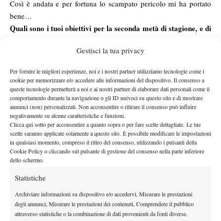
Così è andata e per fortuna lo scampato pericolo mi ha portato
bene…
Quali sono i tuoi obiettivi per la seconda metà di stagione, e di
classifica per la fine dell’anno?
Gestisci la tua privacy
Cerco di non pensarci troppo, spesso il mio problema è stato che
mi focalizzavo eccessivamente sulla classifica. So che il ranking
Per fornire le migliori esperienze, noi e i nostri partner utilizziamo tecnologie come i
a questi livelli è oscillante, ti puoi ritrovare più in alto o più in
cookie per memorizzare e/o accedere alle informazioni del dispositivo. Il consenso a
queste tecnologie permetterà a noi e ai nostri partner di elaborare dati personali come il
basso nel giro di una settimana anche a seconda dei punti che
comportamento durante la navigazione o gli ID univoci su questo sito e di mostrare
devi difendere dalla stagione precedente.
annunci (non) personalizzati. Non acconsentire o ritirare il consenso può influire
Che cosa ti è mancato per fare il definitivo salto di qualità
negativamente su alcune caratteristiche e funzioni.
Clicca qui sotto per acconsentire a quanto sopra o per fare scelte dettagliate. Le tue
verso posizioni più importanti?
scelte saranno applicate solamente a questo sito. È possibile modificare le impostazioni
Come gioco mi sento in grado di essere competitivo per la
in qualsiasi momento, compreso il ritiro del consenso, utilizzando i pulsanti della
vittoria di qualsiasi Future. Penso di avere potenzialità per
Cookie Policy o cliccando sul pulsante di gestione del consenso nella parte inferiore
dello schermo.
esprimermi a livelli più alti, ma mi è mancata la costanza:
l’obiettivo dovrà essere quello di alzare la qualità del mio gioco
Statistiche
per molte settimane consecutive. Solo così sarà possibile fare un
Archiviare informazioni su dispositivo e/o accedervi, Misurare le prestazioni
bel balzo in avanti…
degli annunci, Misurare le prestazioni dei contenuti, Comprendere il pubblico
Molti tuoi colleghi stanno portando avanti la “crociata” per
attraverso statistiche o la combinazione di dati provenienti da fonti diverse.