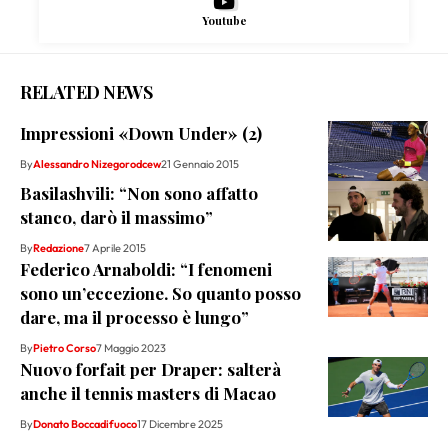
Youtube
RELATED NEWS
Impressioni «Down Under» (2)
By
Alessandro Nizegorodcew
21 Gennaio 2015
Basilashvili: “Non sono affatto
stanco, darò il massimo”
By
Redazione
7 Aprile 2015
Federico Arnaboldi: “I fenomeni
sono un’eccezione. So quanto posso
dare, ma il processo è lungo”
By
Pietro Corso
7 Maggio 2023
Nuovo forfait per Draper: salterà
anche il tennis masters di Macao
By
Donato Boccadifuoco
17 Dicembre 2025