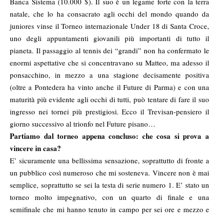
Banca Sistema (10.000 $). Il suo è un legame forte con la terra
natale, che lo ha consacrato agli occhi del mondo quando da
juniores vinse il Torneo internazionale Under 18 di Santa Croce,
uno degli appuntamenti giovanili più importanti di tutto il
pianeta. Il passaggio al tennis dei “grandi” non ha confermato le
enormi aspettative che si concentravano su Matteo, ma adesso il
ponsacchino, in mezzo a una stagione decisamente positiva
(oltre a Pontedera ha vinto anche il Future di Parma) e con una
maturità più evidente agli occhi di tutti, può tentare di fare il suo
ingresso nei tornei più prestigiosi. Ecco il Trevisan-pensiero il
giorno successivo al trionfo nel Future pisano…
Partiamo dal torneo appena concluso: che cosa si prova a
vincere in casa?
E’ sicuramente una bellissima sensazione, soprattutto di fronte a
un pubblico così numeroso che mi sosteneva. Vincere non è mai
semplice, soprattutto se sei la testa di serie numero 1. E’ stato un
torneo molto impegnativo, con un quarto di finale e una
semifinale che mi hanno tenuto in campo per sei ore e mezzo e