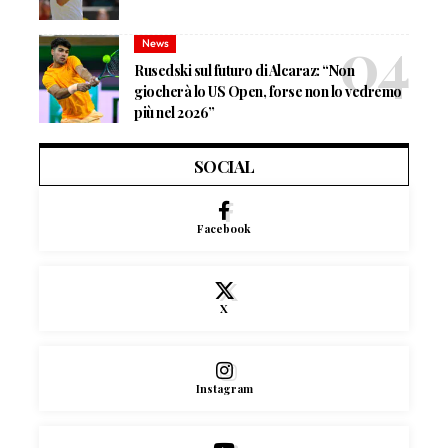
News
Rusedski sul futuro di Alcaraz: “Non
giocherà lo US Open, forse non lo vedremo
più nel 2026”
SOCIAL
Facebook
X
Instagram