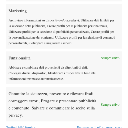
ridefinire tutto il mondo Future, dove la distribuzione dei
premi penalizza la crescita dei giocatori che hanno voglia di
Marketing
salire, ma non hanno grandi potenzialità economiche. Che
Archiviare informazioni su dispositivo e/o accedervi, Utilizzare dati limitati per
pensi a riguardo?
la selezione della pubblicità, Creare profili per la pubblicità personalizzata,
Il problema esiste di sicuro… Pensa che questa settimana
Utilizzare profili per la selezione di pubblicità personalizzata, Creare profili per
la personalizzazione dei contenuti, Utilizzare profili per la selezione di contenuti
vincendo il torneo ho guadagnato 840 €, e mi “salvo” solo
personalizzati, Sviluppare e migliorare i servizi.
perché abito a pochi chilometri da Pontedera riuscendo per una
volta a risparmiare sulle spese. In tutte gli altri tornei dell’anno i
Funzionalità
Sempre attivo
costi di vitto e alloggio sono enormi ed è impossibile finire in
attivo, senza considerare che il vincitore è uno solo e tutti gli altri
Abbinare e combinare dati provenienti da altre fonti di dati,
Collegare diversi dispositivi, Identificare i dispositivi in base alle
guadagnano ancora meno! La soluzione si può trovare solo
informazioni trasmesse automaticamente.
dall’alto, soltanto se chi vive in una situazione agiata decide di
fare qualcosa per risolvere il problema: la stragrande
Garantire la sicurezza, prevenire e rilevare frodi,
maggioranza di giocatori fuori dai primi 200 del mondo può solo
correggere errori, Erogare e presentare pubblicità
lamentarsi, ma alla fine è costretta ad accettare le decisioni
Sempre attivo
e contenuto, Salvare e comunicare le scelte sulla
altrui…
privacy.
Sei stato numero 1 al mondo a livello Juniores: questo ha
creato in te troppe aspettative, e allo stesso tempo troppe
Gestisci 1410 fornitori
Per saperne di più su questi scopi