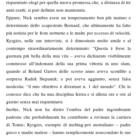
risparmiato elogi per quella nuova promessa che, a distanza di tre
anni esatti, si può definire non mantenuta.
Eppure, Nick sembra avere un temperamento ben più maturo e
determinato dello scapestrato Bernard, che ultimamente ha fatto
più notizia per le feste notturne e le multe per eccesso di velocità.
Kyrgios, nelle sue interviste, si è dimostrato molto umile e al
contempo straordinariamente determinato: “Questa è forse la
giornata più bella della mia vita – aveva dichiarato visibilmente
commosso all’indomani della sua prima vittoria in uno slam,
quando al Roland Garros dello scorso anno aveva sconfitto a
sorpresa Radek Stepanek; e poi aveva aggiunto, senza falsa
modestia: “il mio obiettivo è diventare n. 1 del mondo”. Chi lo
conosce dice che ha una disciplina ferrea e si allena ore e ore al
giorno senza mai risparmiarsi.
Inoltre, Nick non ha dietro l’ombra del padre ingombrante
padrone che probabilmente ha contribuito a rovinare la carriera
di Tomic; Kyrgios, esempio di melting-pot australiano – padre
greco e madre malese – hanno semplicemente assecondato le sue