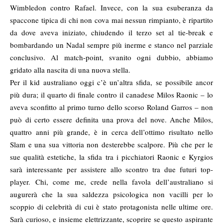
Wimbledon contro Rafael. Invece, con la sua esuberanza da
spaccone tipica di chi non cova mai nessun rimpianto, è ripartito
da dove aveva iniziato, chiudendo il terzo set al tie-break e
bombardando un Nadal sempre più inerme e stanco nel parziale
conclusivo. Al match-point, svanito ogni dubbio, abbiamo
gridato alla nascita di una nuova stella.
Per il kid australiano oggi c’è un’altra sfida, se possibile ancor
più dura; il quarto di finale contro il canadese Milos Raonic – lo
aveva sconfitto al primo turno dello scorso Roland Garros – non
può di certo essere definita una prova del nove. Anche Milos,
quattro anni più grande, è in cerca dell’ottimo risultato nello
Slam e una sua vittoria non desterebbe scalpore. Più che per le
sue qualità estetiche, la sfida tra i picchiatori Raonic e Kyrgios
sarà interessante per assistere allo scontro tra due futuri top-
player. Chi, come me, crede nella favola dell’australiano si
augurerà che la sua saldezza psicologica non vacilli per lo
scoppio di celebrità di cui è stato protagonista nelle ultime ore.
Sarà curioso, e insieme elettrizzante, scoprire se questo aspirante