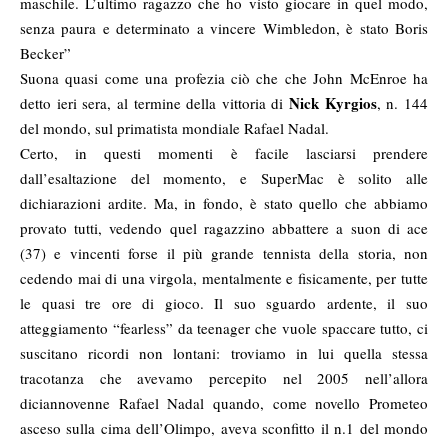
maschile. L’ultimo ragazzo che ho visto giocare in quel modo,
senza paura e determinato a vincere Wimbledon, è stato Boris
Becker”
Suona quasi come una profezia ciò che che John McEnroe ha
Nick Kyrgios
detto ieri sera, al termine della vittoria di
, n. 144
del mondo, sul primatista mondiale Rafael Nadal.
Certo, in questi momenti è facile lasciarsi prendere
dall’esaltazione del momento, e SuperMac è solito alle
dichiarazioni ardite. Ma, in fondo, è stato quello che abbiamo
provato tutti, vedendo quel ragazzino abbattere a suon di ace
(37) e vincenti forse il più grande tennista della storia, non
cedendo mai di una virgola, mentalmente e fisicamente, per tutte
le quasi tre ore di gioco. Il suo sguardo ardente, il suo
atteggiamento “fearless” da teenager che vuole spaccare tutto, ci
suscitano ricordi non lontani: troviamo in lui quella stessa
tracotanza che avevamo percepito nel 2005 nell’allora
diciannovenne Rafael Nadal quando, come novello Prometeo
asceso sulla cima dell’Olimpo, aveva sconfitto il n.1 del mondo