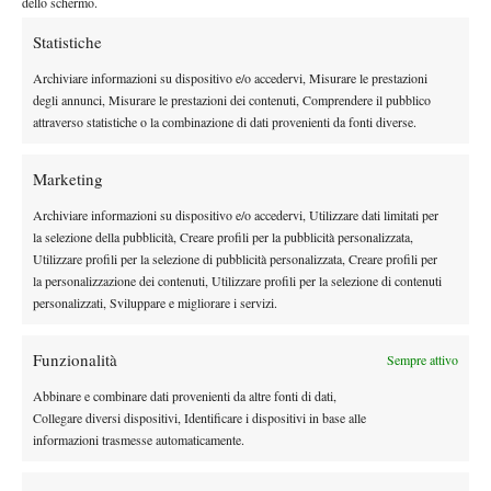
dello schermo.
seppur notevole cedimento ci poteva stare. Questa volta era
diverso: dopo un inizio stagione un po’ tormentato, Rafael aveva
Statistiche
conquistato il suo ennesimo Roland Garros e nel pensiero di
Archiviare informazioni su dispositivo e/o accedervi, Misurare le prestazioni
molti era destinato a ingranare sulla scia del momento e, superati
degli annunci, Misurare le prestazioni dei contenuti, Comprendere il pubblico
i primi scogli, a ritornare a ottenere un buon risultato a
attraverso statistiche o la combinazione di dati provenienti da fonti diverse.
Wimbledon. Magari una semifinale o una finale, dove poi se la
sarebbe giocata con Federer, Murray o Djokovic. Ma poi è
Marketing
arrivato il giovane Kyrgios, che pochi settimane prima aveva
Archiviare informazioni su dispositivo e/o accedervi, Utilizzare dati limitati per
conquistato il challenger erbivoro di Nottingham-2, sovrastando
la selezione della pubblicità, Creare profili per la pubblicità personalizzata,
in due set il ‘guru dei servizi’ Samuel Groth; e che, pochi giorni
Utilizzare profili per la selezione di pubblicità personalizzata, Creare profili per
la personalizzazione dei contenuti, Utilizzare profili per la selezione di contenuti
prima, aveva battuto Richard Gasquet, annullando ben 9 match-
personalizzati, Sviluppare e migliorare i servizi.
point. E che, con una leggerezza sbalorditiva, ha infine deciso di
sbarrargli la strada agli ottavi in quattro set senza soffrire neppure
Funzionalità
Sempre attivo
tanto.
E’ azzardato parlare di passaggio di consegne, ma in lui è ormai
Abbinare e combinare dati provenienti da altre fonti di dati,
Collegare diversi dispositivi, Identificare i dispositivi in base alle
inevitabile riconoscere i tratti del predestinato. Gli stessi di Nadal
informazioni trasmesse automaticamente.
al Roland Garros 2005, quelli che abbiamo riconosciuto in Roger
Federer quando nel 2001, su quello stesso Centre Court di