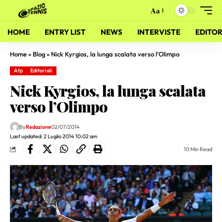
Aa
HOME
ENTRY LIST
NEWS
INTERVISTE
EDITOR
Home
»
Blog
»
Nick Kyrgios, la lunga scalata verso l’Olimpo
Atp
Editoriali
Nick Kyrgios, la lunga scalata
verso l’Olimpo
By
Redazione
02/07/2014
Last updated: 2 Luglio 2014 10:02 am
10 Min Read