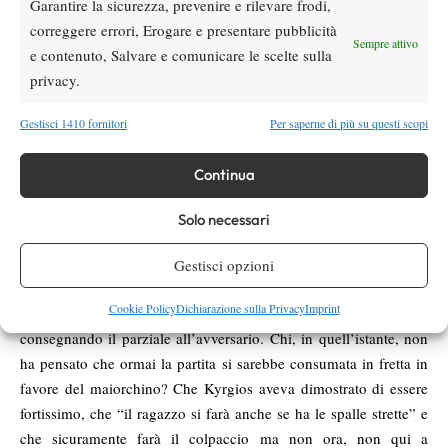
Garantire la sicurezza, prevenire e rilevare frodi,
Wimbledon, aveva sconfitto Pete Sampras in cinque set,
correggere errori, Erogare e presentare pubblicità
interrompendo una striscia di 31 vittorie consecutive sull’erba
Sempre attivo
e contenuto, Salvare e comunicare le scelte sulla
londinese e sancendo la fine del suo regno.
privacy.
Kyrgios nel match di ieri ha dimostrato di avere una tenuta
mentale superiore ad ogni aspettativa. Ogni volta che, seduti sul
Gestisci 1410 fornitori
Per saperne di più su questi scopi
divano di casa, sussurravamo “bravo, ma tra poco crolla”, lui era
sempre lì pronto a smentirci. Lo ha fatto nel tie-break del primo
Continua
set, quando Nadal da 0-4 aveva messo in fila tre punti
consecutivi. La risposta dell’australiano? Ace e due vincenti che
Solo necessari
hanno messo in ginocchio uno spagnolo sempre più affannato.
Quello che credevamo fosse il vero momento di svolta è
Gestisci opzioni
avvenuto nel secondo set, quando sul 6-5 per Rafa, Kyrgios
Cookie Policy
Dichiarazione sulla Privacy
Imprint
aveva commesso un paio di errori evitabilissimi e sconsiderati,
consegnando il parziale all’avversario. Chi, in quell’istante, non
ha pensato che ormai la partita si sarebbe consumata in fretta in
favore del maiorchino? Che Kyrgios aveva dimostrato di essere
fortissimo, che “il ragazzo si farà anche se ha le spalle strette” e
che sicuramente farà il colpaccio ma non ora, non qui a