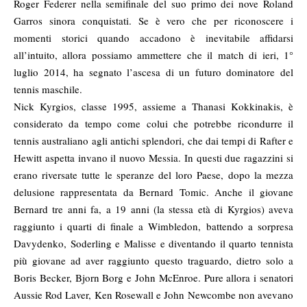
Roger Federer nella semifinale del suo primo dei nove Roland
Garros sinora conquistati. Se è vero che per riconoscere i
momenti storici quando accadono è inevitabile affidarsi
all’intuito, allora possiamo ammettere che il match di ieri, 1°
luglio 2014, ha segnato l’ascesa di un futuro dominatore del
tennis maschile.
Nick Kyrgios, classe 1995, assieme a Thanasi Kokkinakis, è
considerato da tempo come colui che potrebbe ricondurre il
tennis australiano agli antichi splendori, che dai tempi di Rafter e
Hewitt aspetta invano il nuovo Messia. In questi due ragazzini si
erano riversate tutte le speranze del loro Paese, dopo la mezza
delusione rappresentata da Bernard Tomic. Anche il giovane
Bernard tre anni fa, a 19 anni (la stessa età di Kyrgios) aveva
raggiunto i quarti di finale a Wimbledon, battendo a sorpresa
Davydenko, Soderling e Malisse e diventando il quarto tennista
più giovane ad aver raggiunto questo traguardo, dietro solo a
Boris Becker, Bjorn Borg e John McEnroe. Pure allora i senatori
Aussie Rod Laver, Ken Rosewall e John Newcombe non avevano