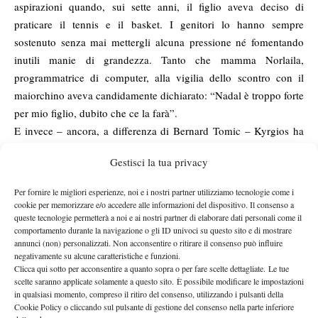
aspirazioni quando, sui sette anni, il figlio aveva deciso di
praticare il tennis e il basket. I genitori lo hanno sempre
sostenuto senza mai mettergli alcuna pressione né fomentando
inutili manie di grandezza. Tanto che mamma Norlaila,
programmatrice di computer, alla vigilia dello scontro con il
maiorchino aveva candidamente dichiarato: “Nadal è troppo forte
per mio figlio, dubito che ce la farà”.
E invece – ancora, a differenza di Bernard Tomic – Kyrgios ha
battuto Rafael Nadal, due volte vincitore di Wimbledon,
Gestisci la tua privacy
superandolo in un match ad armi pari e risultando semplicemente
più forte sul campo. Perché è vero che è da alcuni anni lo
Per fornire le migliori esperienze, noi e i nostri partner utilizziamo tecnologie come i
spagnolo fatica moltissimo sui campi erbivori; ma l’uscita al
cookie per memorizzare e/o accedere alle informazioni del dispositivo. Il consenso a
queste tecnologie permetterà a noi e ai nostri partner di elaborare dati personali come il
secondo turno contro Lukas Rosol, nel 2012, e all’esordio Steve
comportamento durante la navigazione o gli ID univoci su questo sito e di mostrare
Darcis, l’anno scorso, non erano più che sfortunati incidenti di
annunci (non) personalizzati. Non acconsentire o ritirare il consenso può influire
percorso che, in un certo senso, potevano essere giustificati.
negativamente su alcune caratteristiche e funzioni.
Clicca qui sotto per acconsentire a quanto sopra o per fare scelte dettagliate. Le tue
All’indomani del match contro il ceco Nadal non avrebbe più
scelte saranno applicate solamente a questo sito. È possibile modificare le impostazioni
giocato per otto mesi a causa della sindrome di Hoffa; nel 2013,
in qualsiasi momento, compreso il ritiro del consenso, utilizzando i pulsanti della
Cookie Policy o cliccando sul pulsante di gestione del consenso nella parte inferiore
dopo la straordinaria serie di successi sulla terra post-rientro, un