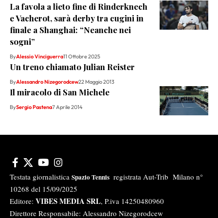
La favola a lieto fine di Rinderknech
e Vacherot, sarà derby tra cugini in
finale a Shanghai: “Neanche nei
sogni”
By
Alessio Vinciguerra
11 Ottobre 2025
Un treno chiamato Julian Reister
By
Alessandro Nizegorodcew
22 Maggio 2013
Il miracolo di San Michele
By
Sergio Pastena
7 Aprile 2014
Testata giornalistica
registrata Aut-Trib Milano n°
Spazio Tennis
10268 del 15/09/2025
VIBES MEDIA SRL
Editore:
, P.iva 14250480960
Direttore Responsabile: Alessandro Nizegorodcew