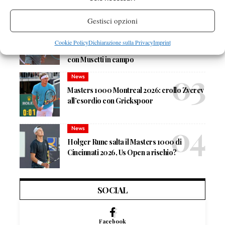
solo una volta
Gestisci opzioni
News
Masters 1000 Montreal 2026: programma,
Cookie Policy
Dichiarazione sulla Privacy
Imprint
orari e ordine di gioco di giovedì 6 agosto
con Musetti in campo
News
Masters 1000 Montreal 2026: crollo Zverev
all’esordio con Griekspoor
News
Holger Rune salta il Masters 1000 di
Cincinnati 2026, Us Open a rischio?
SOCIAL
Facebook