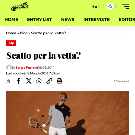
Aa
HOME
ENTRY LIST
NEWS
INTERVISTE
EDITOR
Home
»
Blog
»
Scatto per la vetta?
Atp
Scatto per la vetta?
By
Sergio Pastena
18/05/2014
Last updated: 18 Maggio 2014 7:31 pm
3 Min Read