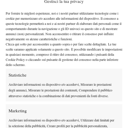
Gestisci la tua privacy
terzo. Insomma, in vista del Roland Garros l’iberico dovrà fare di
Per fornire le migliori esperienze, noi e i nostri partner utilizziamo tecnologie come i
meglio per celebrare in maniera adeguata il suo 28esimo
cookie per memorizzare e/o accedere alle informazioni del dispositivo. Il consenso a
compleanno.
queste tecnologie permetterà a noi e ai nostri partner di elaborare dati personali come il
Note sparse per gli altri: finalmente si è rivisto un Murray in
comportamento durante la navigazione o gli ID univoci su questo sito e di mostrare
annunci (non) personalizzati. Non acconsentire o ritirare il consenso può influire
buone condizioni, al punto che ha dato non poco fastidio a
negativamente su alcune caratteristiche e funzioni.
Nadal nel confronto diretto. Per il britannico, che ormai ha metà
Clicca qui sotto per acconsentire a quanto sopra o per fare scelte dettagliate. Le tue
del proprio ranking concentrato nei punti di Wimbledon e altre
scelte saranno applicate solamente a questo sito. È possibile modificare le impostazioni
in qualsiasi momento, compreso il ritiro del consenso, utilizzando i pulsanti della
scadenze antipatiche, riprendersi velocemente è fondamentale.
Cookie Policy o cliccando sul pulsante di gestione del consenso nella parte inferiore
Non ha bisogno di ripresa Dimitrov, che sta bene e si avvicina
dello schermo.
alla Top Ten: contro Nadal ha potuto poco, ma sembra sulla
Statistiche
strade del salto di qualità. Bene anche Raonic, che conferma di
Archiviare informazioni su dispositivo e/o accedervi, Misurare le prestazioni
poter essere pericoloso anche sulla terra.
degli annunci, Misurare le prestazioni dei contenuti, Comprendere il pubblico
Capitolo Italia: non fosse per Bolelli e per le ottime prove di
attraverso statistiche o la combinazione di dati provenienti da fonti diverse.
Travaglia e Cecchinato, potremmo parlare di “non pervenuto”.
Fognini fuori subito e male, Seppi che con il bravissimo Haas
Marketing
cede subito in tre e persino un investimento sicuro come Lorenzi
Archiviare informazioni su dispositivo e/o accedervi, Utilizzare dati limitati per
che delude con Riba. Bole, invece, dopo aver battuto Travaglia
la selezione della pubblicità, Creare profili per la pubblicità personalizzata,