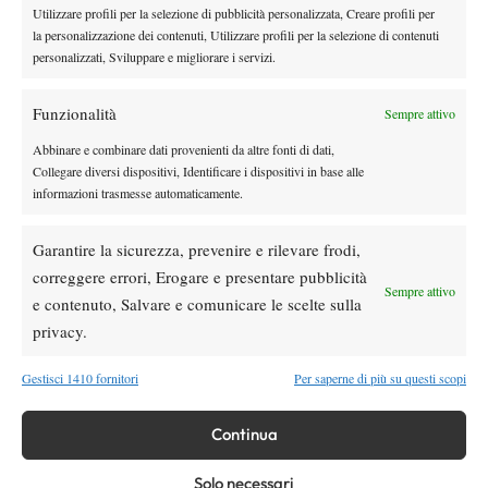
regge bene con Raonic. Nel complesso molte più ombre che luci,
Utilizzare profili per la selezione di pubblicità personalizzata, Creare profili per
e proprio in casa e sull’amata terra.
la personalizzazione dei contenuti, Utilizzare profili per la selezione di contenuti
personalizzati, Sviluppare e migliorare i servizi.
Funzionalità
Sempre attivo
TAGGED:
Atp
Novak Djokovic
Rafael Nadal
Roma
Abbinare e combinare dati provenienti da altre fonti di dati,
Collegare diversi dispositivi, Identificare i dispositivi in base alle
informazioni trasmesse automaticamente.
Garantire la sicurezza, prevenire e rilevare frodi,
correggere errori, Erogare e presentare pubblicità
Nessun commento
Sempre attivo
e contenuto, Salvare e comunicare le scelte sulla
Devi essere
connesso
per inviare un commento.
privacy.
Gestisci 1410 fornitori
Per saperne di più su questi scopi
DI TENDENZA
Atp
News
Continua
Niente top 5 negli ultimi 32 di un Masters
1000: prima di Montreal 2026 era successo
Solo necessari