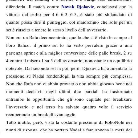
Novak Djokovic
difenderla. Il match contro
, conclusosi con la
vittoria del serbo per 4-6 6-3 6-3, è stato più sbilanciato di
quanto possa dire il punteggio, col maiorchino che solo per un
set è riuscito a tenere lo stesso livello dell’avversario.
Non era un Rafa deconcentrato, quello che si è visto in campo al
Foro Italico: il primo set lo ha visto prevalere grazie a una
partenza sprint e alla miglior conversione delle palle break, 2 su
4 contro il misero 1 su 5 dell’avversario, nonostante un equilibrio
notevole. Dal secondo set in poi, però, Djokovic ha aumentato la
pressione su Nadal rendendogli la vita sempre più complessa.
Non che Rafa non ci abbia provato o non abbia giocato bene nei
momenti decisivi: negli ultimi due parziali ha trasformato
entrambe le opportunità che gli sono capitate per breakkare
l’avversario e nel terzo ha salvato quattro volte il servizio
recuperando un break di svantaggio.
Tutto inutile, però, vista la costante pressione di RoboNole nei
punti di risposta, che ha portato Nadal a fare appena la metà dei
15 sul proprio servizio nel secondo set e addirittura meno nel