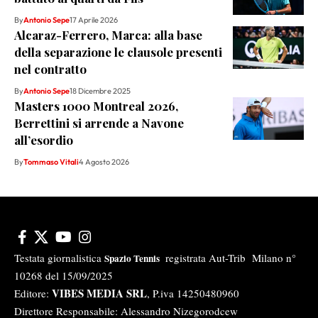
By
Antonio Sepe
17 Aprile 2026
Alcaraz-Ferrero, Marca: alla base
della separazione le clausole presenti
nel contratto
By
Antonio Sepe
18 Dicembre 2025
Masters 1000 Montreal 2026,
Berrettini si arrende a Navone
all’esordio
By
Tommaso Vitali
4 Agosto 2026
Testata giornalistica
registrata Aut-Trib Milano n°
Spazio Tennis
10268 del 15/09/2025
VIBES MEDIA SRL
Editore:
, P.iva 14250480960
Direttore Responsabile: Alessandro Nizegorodcew