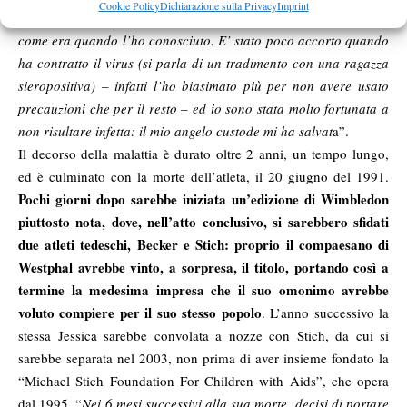
Cookie Policy
Dichiarazione sulla Privacy
Imprint
testa l’immagine di lui malato e rivederlo invece felice, così
come era quando l’ho conosciuto. E’ stato poco accorto quando
ha contratto il virus (si parla di un tradimento con una ragazza
sieropositiva) – infatti l’ho biasimato più per non avere usato
precauzioni che per il resto – ed io sono stata molto fortunata a
non risultare infetta: il mio angelo custode mi ha salvat
a”.
Il decorso della malattia è durato oltre 2 anni, un tempo lungo,
ed è culminato con la morte dell’atleta, il 20 giugno del 1991.
Pochi giorni dopo sarebbe iniziata un’edizione di Wimbledon
piuttosto nota, dove, nell’atto conclusivo, si sarebbero sfidati
due atleti tedeschi, Becker e Stich: proprio il compaesano di
Westphal avrebbe vinto, a sorpresa, il titolo, portando così a
termine la medesima impresa che il suo omonimo avrebbe
voluto compiere per il suo stesso popolo
. L’anno successivo la
stessa Jessica sarebbe convolata a nozze con Stich, da cui si
sarebbe separata nel 2003, non prima di aver insieme fondato la
“Michael Stich Foundation For Children with Aids”, che opera
dal 1995. “
Nei 6 mesi successivi alla sua morte, decisi di portare