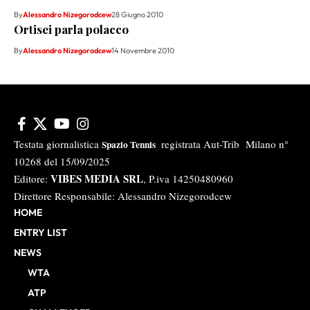
By
Alessandro Nizegorodcew
28 Giugno 2010
Ortisei parla polacco
By
Alessandro Nizegorodcew
14 Novembre 2010
Testata giornalistica
registrata Aut-Trib Milano n°
Spazio Tennis
10268 del 15/09/2025
VIBES MEDIA SRL
Editore:
, P.iva 14250480960
Direttore Responsabile: Alessandro Nizegorodcew
HOME
ENTRY LIST
NEWS
WTA
ATP