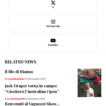
X
Instagram
Youtube
RELATED NEWS
Il filo di Rianna
By
Luca Brancher
12 Novembre 2014
Jack Draper torna in campo:
“Giocherò l’Australian Open”
By
Luca Innocenti
26 Dicembre 2025
Benvenuti al Vagnozzi Show…