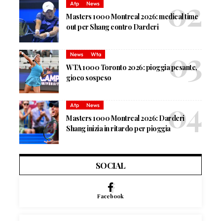
Atp
News
Masters 1000 Montreal 2026: medical time
out per Shang contro Darderi
News
Wta
WTA 1000 Toronto 2026: pioggia pesante,
gioco sospeso
Atp
News
Masters 1000 Montreal 2026: Darderi
Shang inizia in ritardo per pioggia
SOCIAL
Facebook