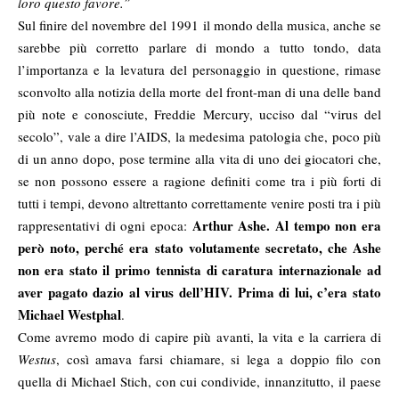
loro questo favore.”
Sul finire del novembre del 1991 il mondo della musica, anche se
sarebbe più corretto parlare di mondo a tutto tondo, data
l’importanza e la levatura del personaggio in questione, rimase
sconvolto alla notizia della morte del front-man di una delle band
più note e conosciute, Freddie Mercury, ucciso dal “virus del
secolo”, vale a dire l’AIDS, la medesima patologia che, poco più
di un anno dopo, pose termine alla vita di uno dei giocatori che,
se non possono essere a ragione definiti come tra i più forti di
tutti i tempi, devono altrettanto correttamente venire posti tra i più
Arthur Ashe. Al tempo non era
rappresentativi di ogni epoca:
però noto, perché era stato volutamente secretato, che Ashe
non era stato il primo tennista di caratura internazionale ad
aver pagato dazio al virus dell’HIV. Prima di lui, c’era stato
Michael Westphal
.
Come avremo modo di capire più avanti, la vita e la carriera di
Westus
, così amava farsi chiamare, si lega a doppio filo con
quella di Michael Stich, con cui condivide, innanzitutto, il paese