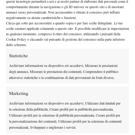
queste tecnologie permetterà a noi e ai nostri partner di elaborare dati personali come il
comportamento durante la navigazione o gli ID univoci su questo sito e di mostrare
annunci (non) personalizzati. Non acconsentire o ritirare il consenso può influire
negativamente su alcune caratteristiche e funzioni.
Clicca qui sotto per acconsentire a quanto sopra o per fare scelte dettagliate. Le tue
scelte saranno applicate solamente a questo sito. È possibile modificare le impostazioni
in qualsiasi momento, compreso il ritiro del consenso, utilizzando i pulsanti della
Cookie Policy o cliccando sul pulsante di gestione del consenso nella parte inferiore
dello schermo.
Statistiche
Nel 1986 Michael avrebbe colto una serie di impressionanti
sconfitte consecutive, tra cui i soli due giochi conquistati contro
Archiviare informazioni su dispositivo e/o accedervi, Misurare le prestazioni
degli annunci, Misurare le prestazioni dei contenuti, Comprendere il pubblico
Becker a Roma, che lo fece precipitare in classifica. Dalla crisi
attraverso statistiche o la combinazione di dati provenienti da fonti diverse.
irreversibile di risultati non si sarebbe mai più ripreso e, sui
grandi palcoscenici, Westus non avrebbe più saputo recitare un
Marketing
ruolo da protagonista, con un ultimo sussulto nel suo torneo di
casa, quello di Amburgo, a maggio del 1989: vinse tre partite e
Archiviare informazioni su dispositivo e/o accedervi, Utilizzare dati limitati per
la selezione della pubblicità, Creare profili per la pubblicità personalizzata,
Poche settimane dopo venne
raggiunse i quarti di finale.
Utilizzare profili per la selezione di pubblicità personalizzata, Creare profili per
ricoverato al
per una strana
Hamburger Tropeninstitut
la personalizzazione dei contenuti, Utilizzare profili per la selezione di contenuti
malattia, che gli aveva provocato, col tempo, la caduta dei
personalizzati, Sviluppare e migliorare i servizi.
capelli, problemi al cuore e infezioni cutanee. La sua fidanzata