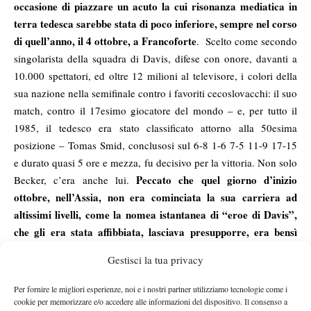
occasione di piazzare un acuto la cui risonanza mediatica in
terra tedesca sarebbe stata di poco inferiore, sempre nel corso
di quell’anno, il 4 ottobre, a Francoforte
. Scelto come secondo
singolarista della squadra di Davis, difese con onore, davanti a
10.000 spettatori, ed oltre 12 milioni al televisore, i colori della
sua nazione nella semifinale contro i favoriti cecoslovacchi: il suo
match, contro il 17esimo giocatore del mondo – e, per tutto il
1985, il tedesco era stato classificato attorno alla 50esima
posizione – Tomas Smid, conclusosi sul 6-8 1-6 7-5 11-9 17-15
e durato quasi 5 ore e mezza, fu decisivo per la vittoria. Non solo
Peccato che quel giorno d’inizio
Becker, c’era anche lui.
ottobre, nell’Assia, non era cominciata la sua carriera ad
altissimi livelli, come la nomea istantanea di “eroe di Davis”,
che gli era stata affibbiata, lasciava presupporre, era bensì
iniziato il suo declino: purtroppo, qui non si parla soltanto di
Gestisci la tua privacy
sport, ma si parla di vita a tutto tondo
.
Per fornire le migliori esperienze, noi e i nostri partner utilizziamo tecnologie come i
cookie per memorizzare e/o accedere alle informazioni del dispositivo. Il consenso a