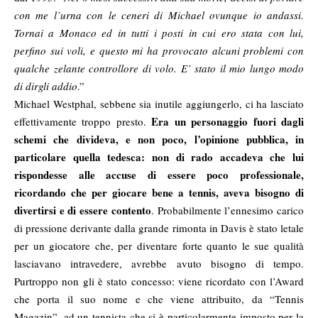
con me l’urna con le ceneri di Michael ovunque io andassi.
Tornai a Monaco ed in tutti i posti in cui ero stata con lui,
perfino sui voli, e questo mi ha provocato alcuni problemi con
qualche zelante controllore di volo. E’ stato il mio lungo modo
di dirgli addio
.”
Michael Westphal, sebbene sia inutile aggiungerlo, ci ha lasciato
Era un personaggio fuori dagli
effettivamente troppo presto.
schemi che divideva, e non poco, l’opinione pubblica, in
particolare quella tedesca: non di rado accadeva che lui
rispondesse alle accuse di essere poco professionale,
ricordando che per giocare bene a tennis, aveva bisogno di
divertirsi e di essere contento
. Probabilmente l’ennesimo carico
di pressione derivante dalla grande rimonta in Davis è stato letale
per un giocatore che, per diventare forte quanto le sue qualità
lasciavano intravedere, avrebbe avuto bisogno di tempo.
Purtroppo non gli è stato concesso: viene ricordato con l’Award
che porta il suo nome e che viene attribuito, da “Tennis
Magazin”, ad un tennista che si è particolarmente imposto per la