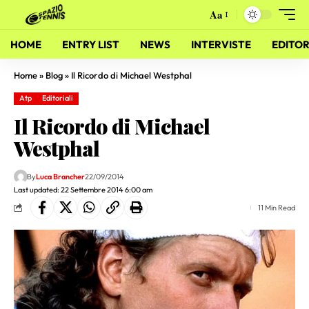
Aa
HOME
ENTRY LIST
NEWS
INTERVISTE
EDITOR
Home
»
Blog
»
Il Ricordo di Michael Westphal
Atp
Editoriali
Il Ricordo di Michael
Westphal
By
Luca Brancher
22/09/2014
Last updated: 22 Settembre 2014 6:00 am
11 Min Read