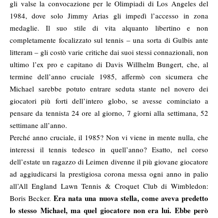
gli valse la convocazione per le Olimpiadi di Los Angeles del
1984, dove solo Jimmy Arias gli impedì l’accesso in zona
medaglie. Il suo stile di vita alquanto libertino e non
completamente focalizzato sul tennis – una sorta di Gulbis ante
litteram – gli costò varie critiche dai suoi stessi connazionali, non
ultimo l’ex pro e capitano di Davis Willhelm Bungert, che, al
termine dell’anno cruciale 1985, affermò con sicumera che
Michael sarebbe potuto entrare seduta stante nel novero dei
giocatori più forti dell’intero globo, se avesse cominciato a
pensare da tennista 24 ore al giorno, 7 giorni alla settimana, 52
settimane all’anno.
Perché anno cruciale, il 1985? Non vi viene in mente nulla, che
interessi il tennis tedesco in quell’anno? Esatto, nel corso
dell’estate un ragazzo di Leimen divenne il più giovane giocatore
ad aggiudicarsi la prestigiosa corona messa ogni anno in palio
all’All England Lawn Tennis & Croquet Club di Wimbledon:
Era nata una nuova stella, come aveva predetto
Boris Becker.
lo stesso Michael, ma quel giocatore non era lui. Ebbe però