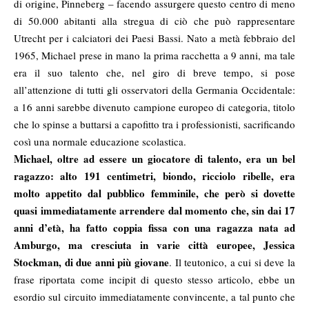
di origine, Pinneberg – facendo assurgere questo centro di meno
di 50.000 abitanti alla stregua di ciò che può rappresentare
Utrecht per i calciatori dei Paesi Bassi. Nato a metà febbraio del
1965, Michael prese in mano la prima racchetta a 9 anni, ma tale
era il suo talento che, nel giro di breve tempo, si pose
all’attenzione di tutti gli osservatori della Germania Occidentale:
a 16 anni sarebbe divenuto campione europeo di categoria, titolo
che lo spinse a buttarsi a capofitto tra i professionisti, sacrificando
così una normale educazione scolastica.
Michael, oltre ad essere un giocatore di talento, era un bel
ragazzo: alto 191 centimetri, biondo, ricciolo ribelle, era
molto appetito dal pubblico femminile, che però si dovette
quasi immediatamente arrendere dal momento che, sin dai 17
anni d’età, ha fatto coppia fissa con una ragazza nata ad
Amburgo, ma cresciuta in varie città europee, Jessica
Stockman, di due anni più giovane
. Il teutonico, a cui si deve la
frase riportata come incipit di questo stesso articolo, ebbe un
esordio sul circuito immediatamente convincente, a tal punto che