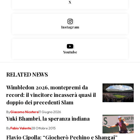
X
Instagram
Youtube
RELATED NEWS
Wimbledon 2026, montepremi da
record: il vincitore incasserà quasi il
doppio dei precedenti Slam
By
Giacomo Nicotera
11 Giugno 2026
Yuki Bhambri, la speranza indiana
By
Fabio Valente
28 Ottobre 2015
Flavio Cipolla: “Giocherò Pechino e Shangai”