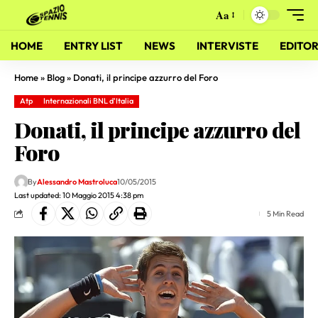
Aa
HOME
ENTRY LIST
NEWS
INTERVISTE
EDITOR
Home
»
Blog
»
Donati, il principe azzurro del Foro
Atp
Internazionali BNL d'Italia
Donati, il principe azzurro del
Foro
By
Alessandro Mastroluca
10/05/2015
Last updated: 10 Maggio 2015 4:38 pm
5 Min Read