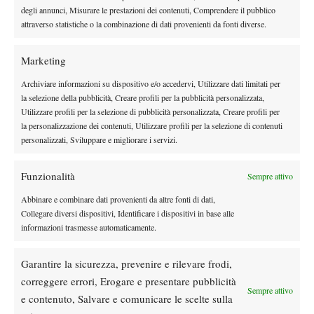
porta a casa 45 punti, un montepremi per lui notevole e il sogno,
degli annunci, Misurare le prestazioni dei contenuti, Comprendere il pubblico
o per meglio dire la quasi certezza, di tornare sul Centrale anche
attraverso statistiche o la combinazione di dati provenienti da fonti diverse.
per il secondo turno contro Tomas Berdych. “Spero di riuscire a
dare il meglio, per capire cosa mi manca per stare costantemente
Marketing
a questi livelli. Sicuramente so di dover lavorare sul fisico, nei
Archiviare informazioni su dispositivo e/o accedervi, Utilizzare dati limitati per
grandi tornei sono tutti atleti fenomenali. Ci sto lavorando, e
la selezione della pubblicità, Creare profili per la pubblicità personalizzata,
sento di essere sulla giusta strada”. Un ragazzo posato, una
Utilizzare profili per la selezione di pubblicità personalizzata, Creare profili per
la personalizzazione dei contenuti, Utilizzare profili per la selezione di contenuti
faccia pulita, una promessa diventata realtà che ha gli occhi
personalizzati, Sviluppare e migliorare i servizi.
lanciati lontano ma i piedi ben posati per terra. E che non a caso
ha come modello il Fab Four a lui più affine, Andy Murray. “Mi
Funzionalità
Sempre attivo
piace molto guardare le sue partite, e cerco di ispirarmi a lui sia
nel modo di giocare sia in quello di gestire gli incontri”. E
Abbinare e combinare dati provenienti da altre fonti di dati,
Collegare diversi dispositivi, Identificare i dispositivi in base alle
magari lo guarderà con un po’ di attenzione in più nella finale di
informazioni trasmesse automaticamente.
Madrid, per capire anche come si può affrontare, e magari
battere, Tomas Berdych. Perché questa, c’è da starne certi, è solo
Garantire la sicurezza, prevenire e rilevare frodi,
la prima di una lunga serie di vittorie così. Un punto di partenza,
correggere errori, Erogare e presentare pubblicità
non certo un arrivo nel viaggio che porta al successo.
Sempre attivo
e contenuto, Salvare e comunicare le scelte sulla