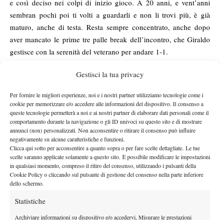
e così deciso nei colpi di inizio gioco. A 20 anni, e vent’anni
sembran pochi poi ti volti a guardarli e non li trovi più, è già
maturo, anche di testa. Resta sempre concentrato, anche dopo
aver mancato le prime tre palle break dell’incontro, che Giraldo
gestisce con la serenità del veterano per andare 1-1.
Donati interpreta ora la partita con la pazienza e la forza di chi è
Gestisci la tua privacy
consapevole dei propri mezzi, non con la paura di chi vuole
strafare perché non ha altre armi per vincere. Accetta anche lo
Per fornire le migliori esperienze, noi e i nostri partner utilizziamo tecnologie come i
scambio sulla diagonale sinistra, cambia ritmo con il suo
cookie per memorizzare e/o accedere alle informazioni del dispositivo. Il consenso a
lungolinea di rovescio che spariglia destini e fortune, infila
queste tecnologie permetterà a noi e ai nostri partner di elaborare dati personali come il
comportamento durante la navigazione o gli ID univoci su questo sito e di mostrare
cinque giochi di fila e scrive un 6-1 che ribalta la storia e il finale
annunci (non) personalizzati. Non acconsentire o ritirare il consenso può influire
di partita.
negativamente su alcune caratteristiche e funzioni.
Clicca qui sotto per acconsentire a quanto sopra o per fare scelte dettagliate. Le tue
Il leggero vento non lo infastidisce, lo alleggerisce, lo spinge
scelte saranno applicate solamente a questo sito. È possibile modificare le impostazioni
lontano. Matteo disegna le righe, sale avanti di un break anche in
in qualsiasi momento, compreso il ritiro del consenso, utilizzando i pulsanti della
avvio di terzo set, domina la scena in attacco e in difesa e non si
Cookie Policy o cliccando sul pulsante di gestione del consenso nella parte inferiore
dello schermo.
perde d’animo nemmeno dopo aver subito il controbreak a zero
per il 2-2. Ma è l’ultimo, vano, tentativo di rientrare di Giraldo.
Statistiche
Donati stampa un altro parziale di quattro giochi consecutivi,
Archiviare informazioni su dispositivo e/o accedervi, Misurare le prestazioni