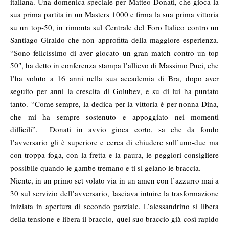
italiana. Una domenica speciale per Matteo Donati, che gioca la
sua prima partita in un Masters 1000 e firma la sua prima vittoria
su un top-50, in rimonta sul Centrale del Foro Italico contro un
Santiago Giraldo che non approfitta della maggiore esperienza.
“Sono felicissimo di aver giocato un gran match contro un top
50″, ha detto in conferenza stampa l’allievo di Massimo Puci, che
l’ha voluto a 16 anni nella sua accademia di Bra, dopo aver
seguito per anni la crescita di Golubev, e su di lui ha puntato
tanto. “Come sempre, la dedica per la vittoria è per nonna Dina,
che mi ha sempre sostenuto e appoggiato nei momenti
difficili”. Donati in avvio gioca corto, sa che da fondo
l’avversario gli è superiore e cerca di chiudere sull’uno-due ma
con troppa foga, con la fretta e la paura, le peggiori consigliere
possibile quando le gambe tremano e ti si gelano le braccia.
Niente, in un primo set volato via in un amen con l’azzurro mai a
30 sul servizio dell’avversario, lasciava intuire la trasformazione
iniziata in apertura di secondo parziale. L’alessandrino si libera
della tensione e libera il braccio, quel suo braccio già così rapido