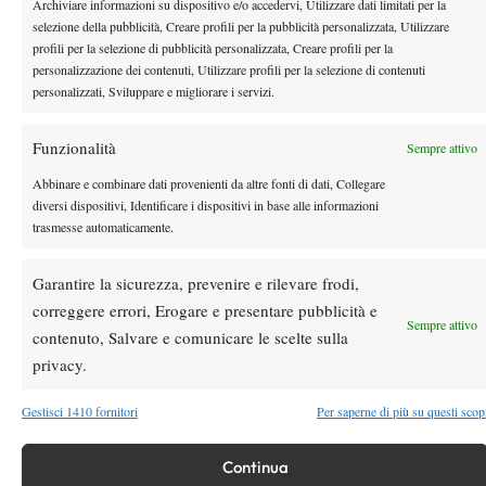
Archiviare informazioni su dispositivo e/o accedervi, Utilizzare dati limitati per la
By
Alessandro Nizegorodcew
selezione della pubblicità, Creare profili per la pubblicità personalizzata, Utilizzare
profili per la selezione di pubblicità personalizzata, Creare profili per la
personalizzazione dei contenuti, Utilizzare profili per la selezione di contenuti
Wimbledon: Lucky Loosers, la situazione
personalizzati, Sviluppare e migliorare i servizi.
24 Giugno 2007
By
Alessandro Nizegorodcew
Funzionalità
Sempre attivo
Milano: Il doppio è di Colangelo!
Abbinare e combinare dati provenienti da altre fonti di dati, Collegare
diversi dispositivi, Identificare i dispositivi in base alle informazioni
24 Giugno 2007
trasmesse automaticamente.
By
Alessandro Nizegorodcew
Garantire la sicurezza, prevenire e rilevare frodi,
correggere errori, Erogare e presentare pubblicità e
1
2
…
253
254
255
256
257
258
Sempre attivo
contenuto, Salvare e comunicare le scelte sulla
privacy.
Facebook
Gestisci 1410 fornitori
Per saperne di più su questi scop
Continua
X