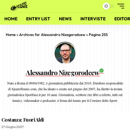
HOME
ENTRY LIST
NEWS
INTERVISTE
EDITOR
Home
»
Archives for Alessandro Nizegorodcew
»
Pagina 255
Alessandro Nizegorodcew
Nato a Roma il 09/04/1982, è giornalista pubblicista dal 2010. Direttore responsabile
di SpazioTennis.com, che ha ideato e creato nel giugno del 2007, ha diretto la testata
giornalistica Sportface.it per 10 anni. Giornalista, scrittore (tre libri a referto, tutti sul
tennis), videomaker e podcaster, è firma del tennis per il Corriere dello Sport.
Costanza: Fuori Aldi
27 Giugno 2007