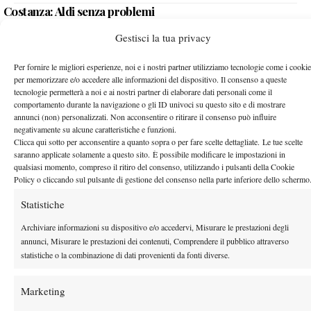
Costanza: Aldi senza problemi
25 Giugno 2007
Gestisci la tua privacy
By
Alessandro Nizegorodcew
Per fornire le migliori esperienze, noi e i nostri partner utilizziamo tecnologie come i cookie
Costanza: Subito fuori Ianni
per memorizzare e/o accedere alle informazioni del dispositivo. Il consenso a queste
tecnologie permetterà a noi e ai nostri partner di elaborare dati personali come il
25 Giugno 2007
comportamento durante la navigazione o gli ID univoci su questo sito e di mostrare
By
Alessandro Nizegorodcew
annunci (non) personalizzati. Non acconsentire o ritirare il consenso può influire
negativamente su alcune caratteristiche e funzioni.
Clicca qui sotto per acconsentire a quanto sopra o per fare scelte dettagliate. Le tue scelte
Reggio Emilia Qualificazioni: Cade anche Naso
saranno applicate solamente a questo sito. È possibile modificare le impostazioni in
qualsiasi momento, compreso il ritiro del consenso, utilizzando i pulsanti della Cookie
25 Giugno 2007
Policy o cliccando sul pulsante di gestione del consenso nella parte inferiore dello schermo
By
Alessandro Nizegorodcew
Statistiche
Wimbeldon LL: speranze al lumicino..
Archiviare informazioni su dispositivo e/o accedervi, Misurare le prestazioni degli
25 Giugno 2007
annunci, Misurare le prestazioni dei contenuti, Comprendere il pubblico attraverso
By
Alessandro Nizegorodcew
statistiche o la combinazione di dati provenienti da fonti diverse.
Reggio Emilia: Naso al turno di qualificazione
Marketing
25 Giugno 2007