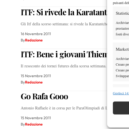
pulsanti del
ITF: Si rivede la Karatantcheva
Statisti
Archiviar
Gli Itf della scorso settimana: si rivede la Karatantcheva. L'ecua
prestazio
16 Novembre 2011
fonti dive
By
Redazione
Market
ITF: Bene i giovani Thiem e Mo
Archiviare
Creare pro
Il resoconto dei tornei futures della scorsa settimana. Brillano i
Creare pro
Sviluppare
15 Novembre 2011
By
Redazione
Funzion
Gestisci 141
Go Rafa Gooo
Abbinare e
Identifica
Antonio Raffaele è in corsa per le ParaOlimpiadi di Londra 2012.
15 Novembre 2011
Garanti
By
Redazione
Erogare