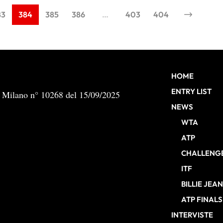
83
384
385
386
…
403
404
HOME
ENTRY LIST
b Milano n° 10268 del 15/09/2025
NEWS
WTA
ATP
CHALLENG
ITF
BILLIE JEA
ATP FINALS
INTERVISTE