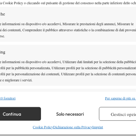
la Cookie Policy o cliccando sul pulsante di gestione del consenso nella parte inferiore dello sc
che
e informazioni su dispositivo e/o accedervi, Misurare le prestazioni degli annunci, Misurare le
doriana Gonzalez ('96) vince il…
ni dei contenuti, Comprendere il pubblico attraverso statistiche o la combinazione di dati proveni
rse.
ing
nteiro
 informazioni su dispositivo e/o accedervi, Utilizzare dati limitati per la selezione della pubblici
fili per la pubblicità personalizzata, Utilizzare profili per la selezione di pubblicità personalizzat
 giovani Thiem e Monteiro.…
fili per la personalizzazione dei contenuti, Utilizzare profili per la selezione di contenuti persona
 e migliorare i servizi.
alità
Semp
0 fornitori
Per saperne di più su
 combinare dati provenienti da altre fonti di dati, Collegare diversi dispositivi,
re i dispositivi in base alle informazioni trasmesse automaticamente.
 Sta inseguendo il…
Continua
Solo necessari
Gestisci opzi
re la sicurezza, prevenire e rilevare frodi, correggere errori,
Cookie Policy
Dichiarazione sulla Privacy
Imprint
 e presentare pubblicità e contenuto, Salvare e comunicare le
Semp